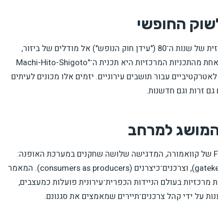
שוק החופשי
המאמר מתאר את המעבר ביפן ממדיניות תיירות ריכוזית של שנות ה־80 ("עידן חוק הנופש") אל מודלים של ביזור,
יוזמות מקומיות והסתמכות על יזמים פרטיים מהעיר. אחת מהתכניות המרכזיות היא תכנית ה־"Machi-Hito-Shigoto
 לאטרקטיביים עבור תושבים עירוניים. יזמים אלו מכונים לעיתים
ם גם זרות וגם חדשנות.
המושג למרחב
ליבת המאמר מושתתת על תיאוריית ה־Fashion-ology של קוואמורה, המדגישה שלושה שחקנים במערכת האופנה:
מעצבים כוכבים (star designers), שומרי סף (gatekeepers), וצרכנים־כיצרנים (consumers as producers). המאמר
ת מרכזיות בעולם הניידות הכפרית־עירונית פועלות כמעצבים,
ות על ידי קהל צרכנים־תיירים שמאמצים את סגנונם.