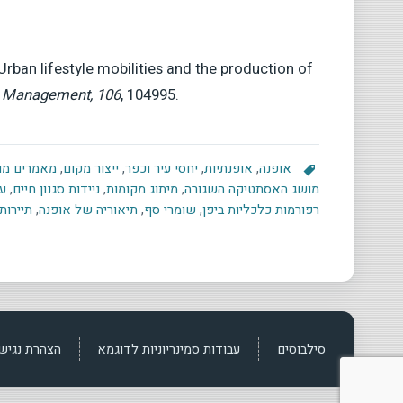
 Urban lifestyle mobilities and the production of
 Management, 106
, 104995.
אופנה
,
אופנתיות
,
יחסי עיר וכפר
,
ייצור מקום
,
מאמרים מוב
מושג האסתטיקה השגורה
,
מיתוג מקומות
,
ניידות סגנון חיים
,
עי
רפורמות כלכליות ביפן
,
שומרי סף
,
תיאוריה של אופנה
,
תיירות
סילבוסים
עבודות סמינריוניות לדוגמא
הצהרת נגיש