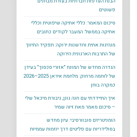
הבנת העדפות חברתיות בעזרת מבחנים
פשוטים
סיכום המאמר: כללי אתיקה שיפוטית וכללי
אתיקה בממשל: המעבר לקודים כתובים
מנהיגות אתית וחדשנות ירוקה: תפקיד התיווך
של התרבות הארגונית הירוקה
הגדרה מחדש של המונח "אזורי סכסוך" בעידן
של לוחמה מרחוק: מלחמת איראן 2025–2026
כמקרה בוחן
איך התיידדתי עם חנה גונן, גיבורת מיכאל שלי
– סיכום מאמר מאת זיוה שמיר
הומניטריזם סובוורסיבי: עיון מחדש
בסולידריות עם פליטים דרך יוזמות עממיות