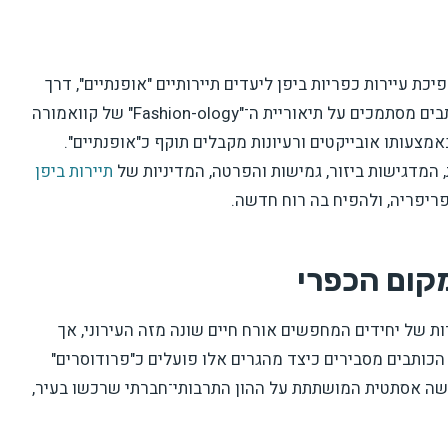
ת עיירות כפריות ביפן ליעדים תיירותיים "אופנתיים", דרך
חדירת ערכים אורבניים על ידי מהגרים עירוניים. הכותבים מסתמכים על תיאוריית ה־"Fashion-ology" של קוואמורה
באמצעותו אובייקטים ורעיונות מקבלים תוקף כ"אופנתיים".
, המדגישות ביזור, גמישות והפרטה, המדיניות של
תיירות ביפן
ריפריה, ולהפיח בה רוח חדשה.
מקום הכפרי
lifestyle mobili" – דפוסי ניידות של יחידים המחפשים אורח חיים שונה מזה העירוני, אך
הכותבים מסבירים כיצד מהגרים אלו פועלים כ"פרודוסרים"
עמם גישה אסתטית המושתתת על ההון התרבותי־חברתי שרכשו בעיר,