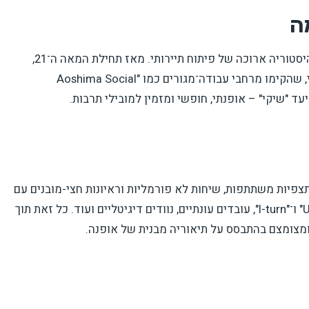
ה
המחקר מתבצע באושימה, עיירת חוף בדרום יפן, עם היסטוריה ארוכה של פיתוח תיירותי. מאז תחילת המאה ה־21,
הגיעו אליה מהגרים עירוניים בעלי רקע יזמי וטכנולוגי, שהקימו מרחבי עבודה־מגורים כמו "Aoshima Social
צפיות משתתפות, שיחות לא פורמליות וראיונות חצי-מובנים עם
22 משתתפים, ביניהם תושבים ותיקים, מהגרים "U-turn" ו־"I-turn", עובדים עונתיים, נוודים דיגיטליים ועוד. כל זאת תוך
ומצומצם בהתבסס על תיאוריה מבנית של אופנה.