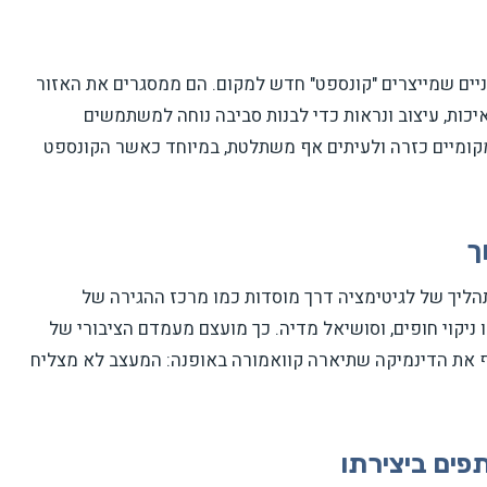
וניים שמייצרים "קונספט" חדש למקום. הם ממסגרים את האזור
יכות, עיצוב ונראות כדי לבנות סביבה נוחה למשתמשים
מקומיים כזרה ולעיתים אף משתלטת, במיוחד כאשר הקונספט
ך
תהליך של לגיטימציה דרך מוסדות כמו מרכז ההגירה של
 ניקוי חופים, וסושיאל מדיה. כך מועצם מעמדם הציבורי של
ף את הדינמיקה שתיארה קוואמורה באופנה: המעצב לא מצליח
פים ביצירתו