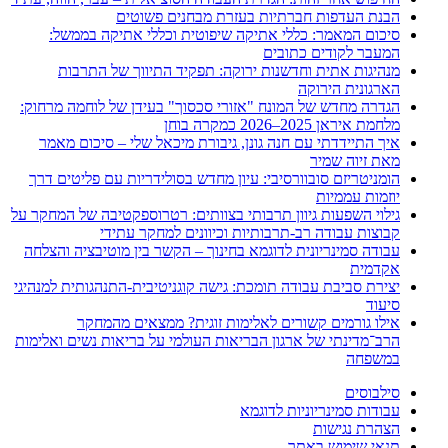
הבנת העדפות חברתיות בעזרת מבחנים פשוטים
סיכום המאמר: כללי אתיקה שיפוטית וכללי אתיקה בממשל:
המעבר לקודים כתובים
מנהיגות אתית וחדשנות ירוקה: תפקיד התיווך של התרבות
הארגונית הירוקה
הגדרה מחדש של המונח "אזורי סכסוך" בעידן של לוחמה מרחוק:
מלחמת איראן 2025–2026 כמקרה בוחן
איך התיידדתי עם חנה גונן, גיבורת מיכאל שלי – סיכום מאמר
מאת זיוה שמיר
הומניטריזם סובוורסיבי: עיון מחדש בסולידריות עם פליטים דרך
יוזמות עממיות
גילוי השפעות גיוון תרבותי בצוותים: רטרוספקטיבה של המחקר על
קבוצות עבודה רב-תרבותיות וכיוונים למחקר עתידי
עבודה סמינריונית לדוגמא בחינוך – הקשר בין מוטיבציה והצלחה
אקדמית
יצירת סביבת עבודה תומכת: גישה קוגניטיבית-התנהגותית למנהיגי
סיעוד
אילו גורמים קשורים לאלימות זוגית? ממצאים מהמחקר
הרב־מדינתי של ארגון הבריאות העולמי על בריאות נשים ואלימות
במשפחה
סילבוסים
עבודות סמינריוניות לדוגמא
הצהרת נגישות
תנאי שימוש באתר