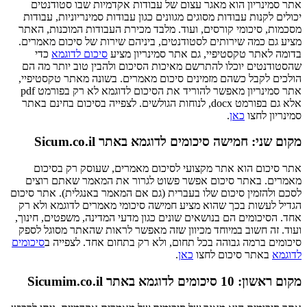
אתר סמינריון הוא מאגר עצום של עבודות אקדמיות שבו סטודנטים
יכולים לקנות עבודות מסוגים מגוונים כגון עבודות סמינריוניות, עבודות
מסכמות, סיכומי קורסים, ועוד. מלבד מכירת העבודות המוכנות, האתר
מציע גם כמה שירותים לסטודנטים, ביניהם שירות של סיכום מאמרים.
בדומה לאתר טקסטיפיי, גם אתר סמינריון מציע
סיכום לדוגמא
כדי
שהסטודנטים יוכלו להתרשם מאיכות הסיכום ולהבין טוב יותר מה הם
הולכים לקבל כשהם מזמינים סיכום מאמרים. בשונה מאתר טקסטיפיי,
אתר סמינריון מאפשר להוריד את הסיכום לדוגמא לא רק בפורמט pdf
אלא גם בפורמט docx, לנוחות הגולשים. לצפייה בסיכום בחינם באתר
סמינריון לחצו
כאן
.
מקום שני: חמישה סיכומים לדוגמא באתר Sicum.co.il
אתר סיכום הוא אתר מקצועי לסיכום מאמרים, שעוסק רק בסיכום
מאמרים. באתר סיכום אפשר פשוט לגרור את המאמר שאתם רוצים
לסכם ולהזמין סיכום שלו בעברית (גם אם המאמר באנגלית). אתר סיכום
הגדיל לעשות בכך שהוא מציע חמישה סיכומי מאמרים לדוגמא ולא רק
אחד. הסיכומים הם בנושאים שונים כגון מדעי המדינה, משפטים, חינוך,
ועוד. זה חשוב במיוחד מכיוון שזה מאפשר לראות שהאתר מסוגל לספק
סיכומים ברמה גבוהה בכל תחום, ולא רק בתחום אחד. לצפייה ב
סיכומים
לדוגמא
באתר סיכום לחצו
כאן
.
מקום ראשון: 10 סיכומים לדוגמא באתר Sicumim.co.il