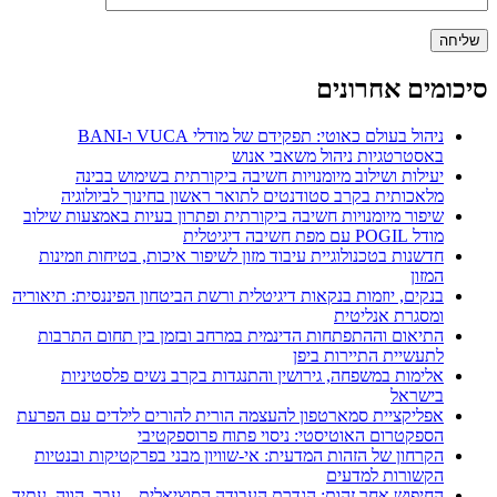
סיכומים אחרונים
ניהול בעולם כאוטי: תפקידם של מודלי VUCA ו-BANI
באסטרטגיות ניהול משאבי אנוש
יעילות ושילוב מיומנויות חשיבה ביקורתית בשימוש בבינה
מלאכותית בקרב סטודנטים לתואר ראשון בחינוך לביולוגיה
שיפור מיומנויות חשיבה ביקורתית ופתרון בעיות באמצעות שילוב
מודל POGIL עם מפת חשיבה דיגיטלית
חדשנות בטכנולוגיית עיבוד מזון לשיפור איכות, בטיחות וזמינות
המזון
בנקים, יוזמות בנקאות דיגיטלית ורשת הביטחון הפיננסית: תיאוריה
ומסגרת אנליטית
התיאום וההתפתחות הדינמית במרחב ובזמן בין תחום התרבות
לתעשיית התיירות ביפן
אלימות במשפחה, גירושין והתנגדות בקרב נשים פלסטיניות
בישראל
אפליקציית סמארטפון להעצמה הורית להורים לילדים עם הפרעת
הספקטרום האוטיסטי: ניסוי פתוח פרוספקטיבי
הקרחון של הזהות המדעית: אי-שוויון מבני בפרקטיקות ובנטיות
הקשורות למדעים
החיפוש אחר זהות: הגדרת העבודה הסוציאלית – עבר, הווה, עתיד