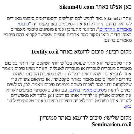
כאן אצלנו באתר Sikum4U.com
אתר Sikum4U גאה להגיש לכם הגולשים והסטודנטים סיכומי מאמרים
לקריאה בחינם. ניתן לקרוא את הסיכומים כאן בקטגוריה "
סיכומי
מאמרים אקדמיים
". המאגר מתעדכן ואנחנו מוסיפים סיכומי מאמרים
באופן תדיר. בואו נסקור כמה אתרים נוספים שאפשר לקרוא בהם סיכומי
מאמרים בחינם:
מקום רביעי: סיכום לדוגמא באתר Textify.co.il
אתר טקסטיפיי הוא אתר שעוסק בכל שירותי הטקסט ובין היתר בסיכום
מאמרים מעברית לעברית או מעברית לאנגלית. האתר מציע סיכום מאמר
אחד לדוגמא כדי שהקוראים יוכלו להתרשם מאיכות הסיכום כשהם
בוחרים להזמין סיכום מאמר באתר טקסטיפיי, או כתיאום ציפיות כדי
שהלקוחות ידעו למה לצפות כשהם מזמינים סיכום מאמר. לכן, הגולשים
יכולים ליהנות מ
סיכום מאמר בחינם
. עם זאת, טקסטיפיי מציעים לקרוא
את הסיכום אונליין או להוריד אותו בפורמט pdf בלבד ולא מאפשרים
להוריד אותו בפורמט וורד לצפייה בסיכום בחינם באתר טקסטיפיי לחצו
כאן
.
מקום שלישי: סיכום לדוגמא באתר סמינריון
Seminarion.co.il