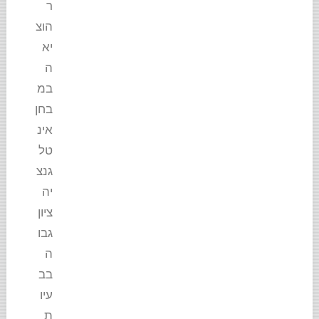
ר
הוצ
יא
ה
במ
בחן
אינ
טל
גנצ
יה
ציון
גבו
ה
בב
עיו
ת