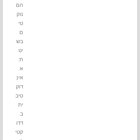
הם
נוק
טי
ם
בש
יט
ת:
א.
אינ
דוק
טיב
ית
ב.
דדו
קטי