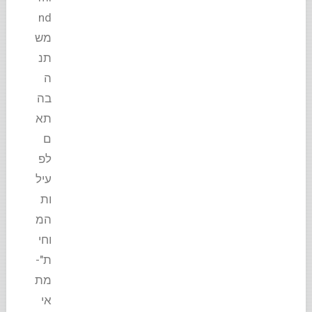
nd
מש
תנ
ה
בה
תא
ם
לפ
עיל
ות
המ
וחי
ת"-
מת
אי