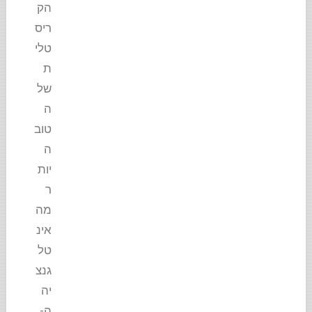
הק
ריס
טלי
ת
של
ה
טוב
ה
יות
ר
מה
אינ
טל
גנצ
יה
ה-