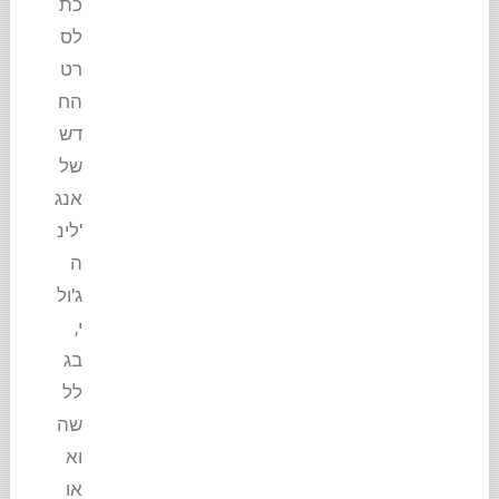
כת
לס
רט
הח
דש
של
אנג
'לינ
ה
ג'ול
י,
בג
לל
שה
וא
או