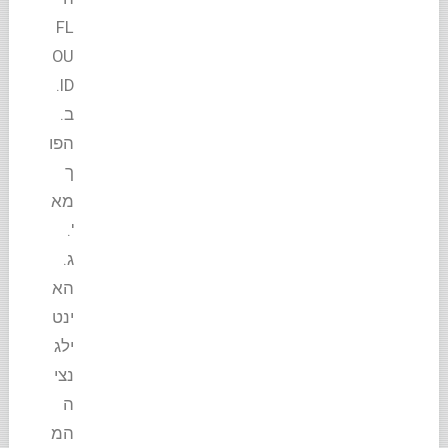
FL
OU
ID.
ב.
הפו
ך
מא
'.
ג.
הא
ינט
ילג
נצי
ה
המ