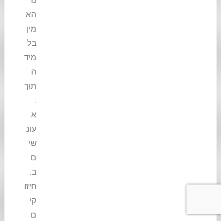
נר
הא
מין
בל
מיד
ה
תוך
:
א.
עונ
שי
ם
ב.
חיזו
קי
ם