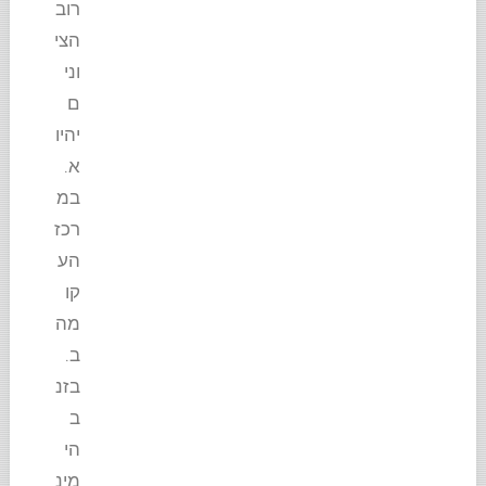
רוב
הצי
וני
ם
יהיו
א.
במ
רכז
הע
קו
מה
ב.
בזנ
ב
הי
מינ