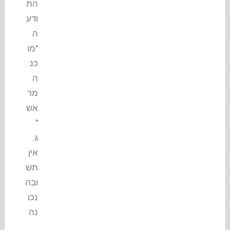
הת
ודע
ה
"מו
כנ
ה
מר
אש
"
ג.
אין
תש
ובה
נכו
נה