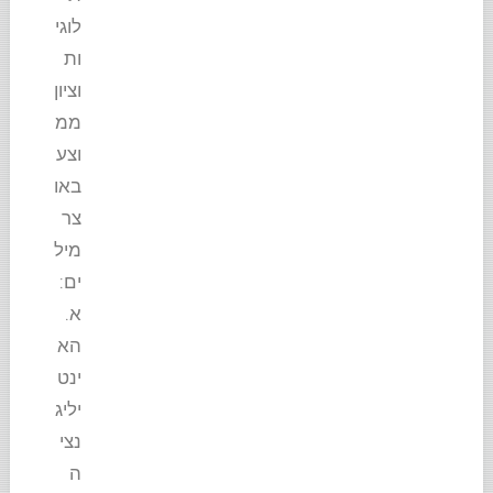
לוגי
ות
וציון
ממ
וצע
באו
צר
מיל
ים:
א.
הא
ינט
יליג
נצי
ה