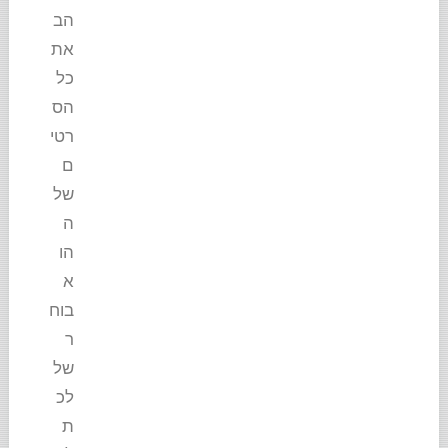
הב
את
כל
הס
רטי
ם
של
ה
הו
א
בוח
ר
של
לכ
ת