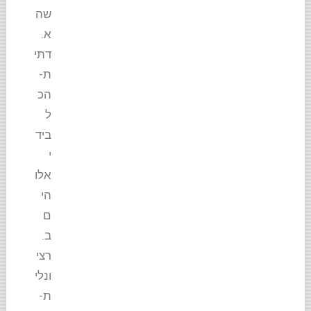
שה
א.
דתי
ת-
הכ
ל
ביד
י
אלו
הי
ם
ב.
רצי
ונלי
ת-