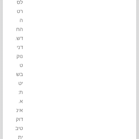
לס
רט
ה
הח
דש.
דני
נוק
ט
בש
יט
ת:
א.
אינ
דוק
טיב
ית