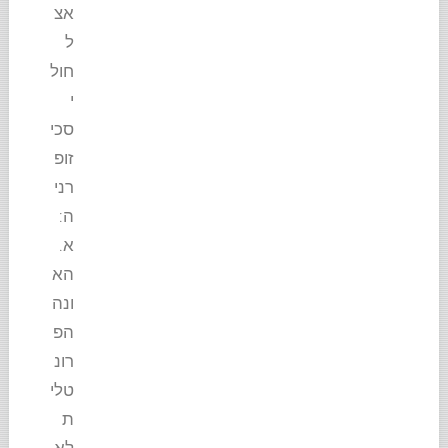
אצ
ל
חול
י
סכי
זופ
רני
ה:
א.
הא
ונה
הפ
רונ
טלי
ת