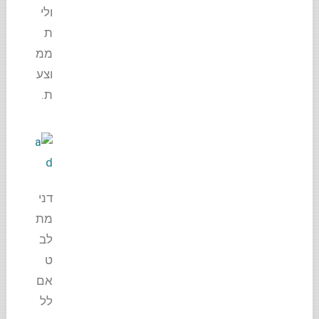
ולי
ת
ממ
וצע
ת.
דני
מת
לב
ט
אם
לל