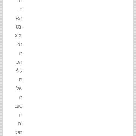
ת.
ד.
הא
ינט
יליג
נצי
ה
הכ
ללי
ת
של
ה
טוב
ה
וה
מיל