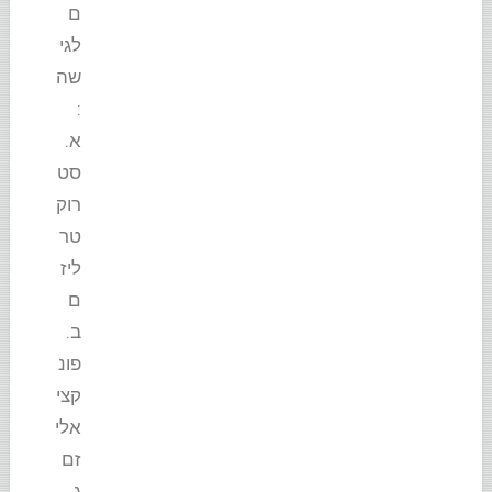
ם
לגי
שה
:
א.
סט
רוק
טר
ליז
ם
ב.
פונ
קצי
אלי
זם
ג.