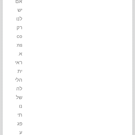
אם
יש
לנו
רק
co
ns:
א.
ראי
ית
הלי
לה
של
נו
תי
פג
ע