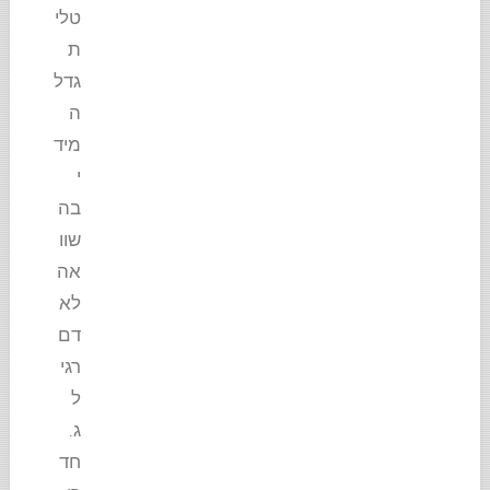
טלי
ת
גדל
ה
מיד
י
בה
שוו
אה
לא
דם
רגי
ל
ג.
חד