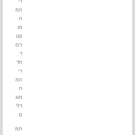
רי
המ
ח
מו
קט
נים
ד.
חד
רי
המ
ח
מוג
דלי
ם
תמ