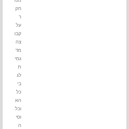
ממ
חק
ר
על
קבו
צה
מד
גמי
ת
לג
בי
כל
הא
וכל
וסי
ה.