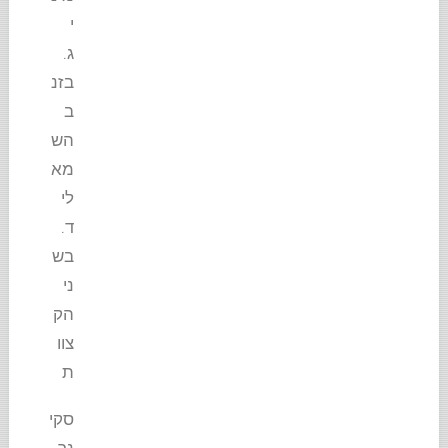
י
ג.
בזנ
ב
הש
מא
לי
ד.
בש
ני
הק
צוו
ת
סקי