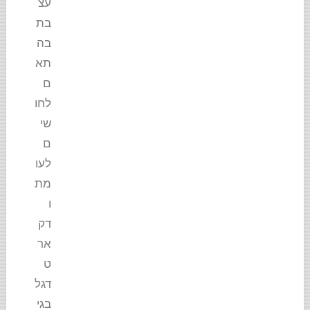
עצ
בת
בה
תא
ם
לחו
שי
ם
לעו
מת
ו
דק
אר
ט
דגל
בגי