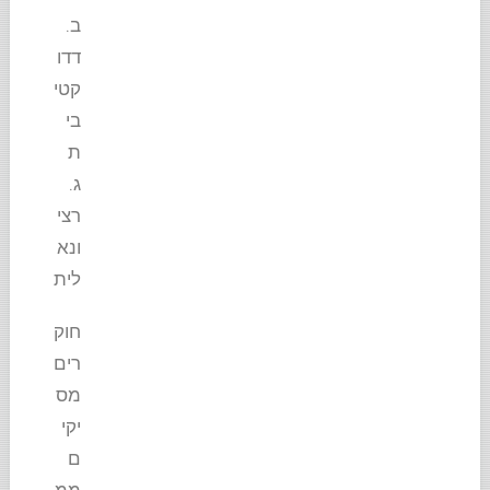
ב.
דדו
קטי
בי
ת
ג.
רצי
ונא
לית
חוק
רים
מס
יקי
ם