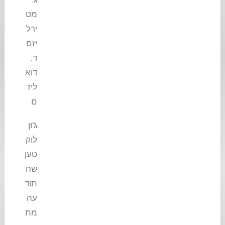
מט
ירל
יזם
ד.
דוא
ליז
ם
ג'ון
לוק
טען
שה
תוד
עה
מת