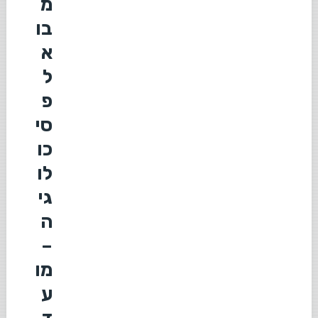
מ
בו
א
ל
פ
סי
כו
לו
גי
ה
–
מו
ע
ד