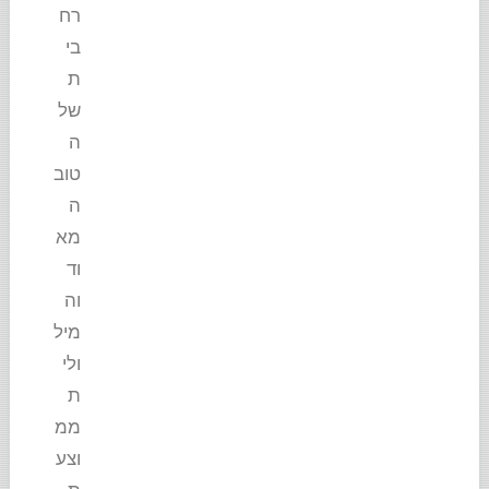
רח
בי
ת
של
ה
טוב
ה
מא
וד
וה
מיל
ולי
ת
ממ
וצע