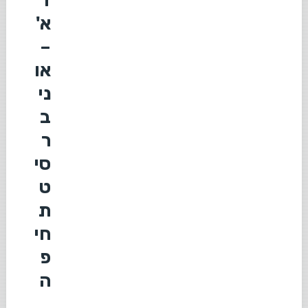
א'
–
או
ני
ב
ר
סי
ט
ת
חי
פ
ה