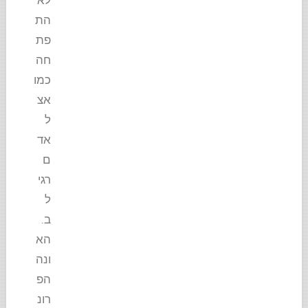
לא
הת
פת
חה
כמו
אצ
ל
אד
ם
רגי
ל
ב.
הא
ונה
הפ
רונ