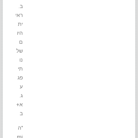
ב.
ראי
ית
היו
ם
של
נו
תי
פג
ע
ג.
א+
ב
"ה
mi