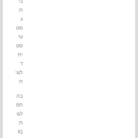
בי
ת
ג.
סט
טי
סט
ית
ד.
לוגי
ת
בה
תפ
לגו
ת
IQ