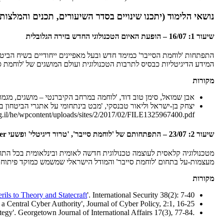
נושאי הלימוד (יתכנו שינויים בסדר השיעורים, תכנים והמלצות
שיעור 1: 16/07 – הופעת האיום הטכנולוגי החדש בזירה הגלובלית
המידע הדיגיטליות כבסיס לתרבות הטכנולוגית ועולם המושגים של 'לוחמת סי
מקורות
אבן שמואל, סימן טוב דוד, 'לוחמה במרחב הקיברנטי – מושגים, מגמות 
יצחק בן-ישראל וליאור טבנסקי, 'מבט בינתחומי על אתגרי הביטחון בעידן המידע', ב
g.il/he/wpcontent/uploads/sites/2/2017/02/FILE1325967400.pdf
שיעור 2: 23/07 – התפתחותם של 'לוחמת סייבר', 'טרור דיגיטלי' ופשעי Cyber, כמימדים חדשים
מטכנולוגיה קלאסית לעוצמה טכנולוגית חדשה לאומית ובינלאומית בכל התחומ
מעצמות-על בתחום 'לוחמת סייבר' והמודל הישראלי שמשמש כמוקד פיתוח וא
מקורות
ils to Theory and Statecraft
'. International Security 38(2): 7-40
 a Central Cyber Authority', Journal of Cyber Policy, 2:1, 16-25
y'. Georgetown Journal of International Affairs 17(3), 77-84.