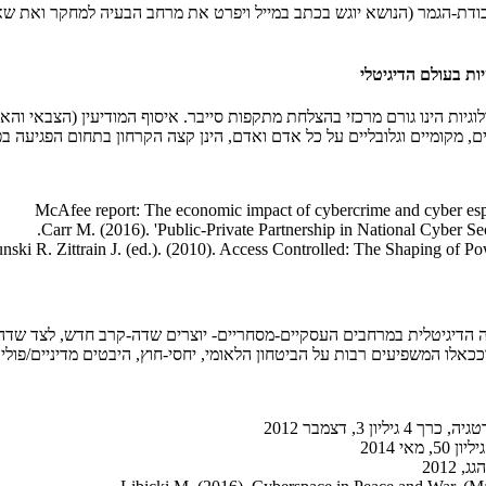
גיות הינו גורם מרכזי בהצלחת מתקפות סייבר. איסוף המודיעין (הצבאי והא
ם, מקומיים וגלובליים על כל אדם ואדם, הינן קצה הקרחון בתחום הפגיעה בפ
McAfee report: The economic impact of cybercrime and cyber espio
Carr M. (2016). 'Public-Private Partnership in National Cyber Secu
nski R. Zittrain J. (ed.). (2010). Access Controlled: The Shaping of P
פשיעה הדיגיטלית במרחבים העסקיים-מסחריים- יוצרים שדה-קרב חדש, לצד ש
כאלו המשפיעים רבות על הביטחון הלאומי, יחסי-חוץ, היבטים מדיניים/פולי
3, דצמבר 2012
2012