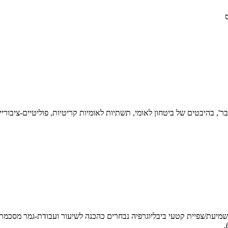
יבר', בהיבטים של ביטחון לאומי, תשתיות לאומיות קריטיות, פוליטיים-ציבו
 בדיונים, קריאת/שמיעת/צפיית קטעי ביבליוגרפיה נבחרים כהכנה לשיעור ועבודת-
.