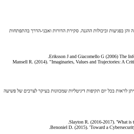
ר'- הן ביכולות ההתקפה והן בפגיעות וביכולות ההגנה. סקירת הדורות ואבני-הדרך בהתפתחות
Eriksson J and Giacomello G (2006) The Infor
Mansell R. (2014). "Imaginaries, Values and Trajectories: A Cr
ניתן לראות בכל יום תקיפות דיגיטליות שמכוונות בעיקר לצרכים של פשיעה
Slayton R. (2016-2017). 'What is 
Benoniel D. (2015). 'Toward a Cybersecurit