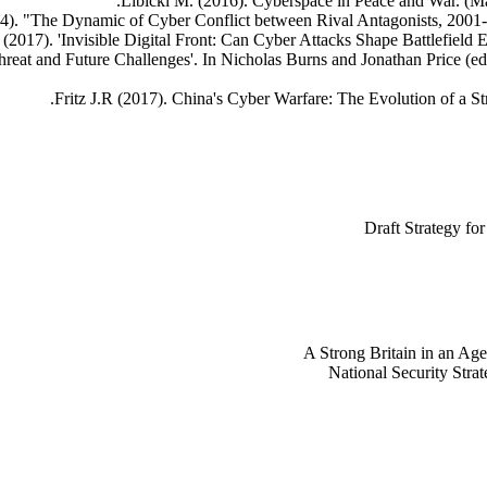
Libicki M. (2016). Cyberspace in Peace and War. (M
). "The Dynamic of Cyber Conflict between Rival Antagonists, 2001-20
017). 'Invisible Digital Front: Can Cyber Attacks Shape Battlefield Eve
reat and Future Challenges'. In Nicholas Burns and Jonathan Price (e
Fritz J.R (2017). China's Cyber Warfare: The Evolution of a St
Draft Strategy for
A Strong Britain in an Age
National Security Stra