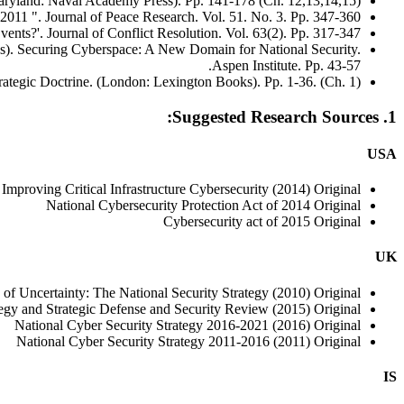
aryland: Naval Academy Press). Pp. 141-178 (Ch. 12,13,14,15).
11 ". Journal of Peace Research. Vol. 51. No. 3. Pp. 347-360.
nts?'. Journal of Conflict Resolution. Vol. 63(2). Pp. 317-347.
ds). Securing Cyberspace: A New Domain for National Security.
Aspen Institute. Pp. 43-57.
rategic Doctrine. (London: Lexington Books). Pp. 1-36. (Ch. 1).
1. Suggested Research Sources:
USA
 Improving Critical Infrastructure Cybersecurity (2014) Original
National Cybersecurity Protection Act of 2014 Original
Cybersecurity act of 2015 Original
UK
 of Uncertainty: The National Security Strategy (2010) Original
tegy and Strategic Defense and Security Review (2015) Original
National Cyber Security Strategy 2016-2021 (2016) Original
National Cyber Security Strategy 2011-2016 (2011) Original
IS