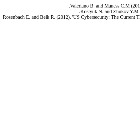
Valeriano B. and Maness C.M (2014
Kostyuk N. and Zhukov Y.M. (2
Rosenbach E. and Belk R. (2012). 'US Cybersecurity: The Current Th