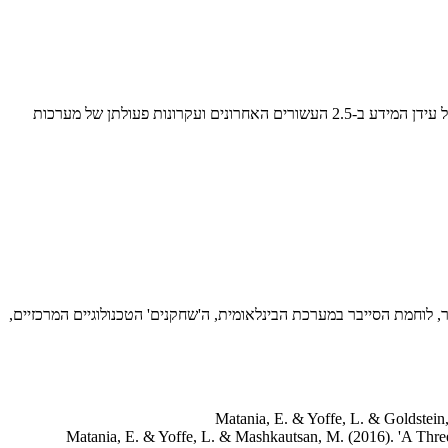
התפתחות 'לוחמת הסייבר' כמימד חדש ובעל מאפיינים ייחודיים בשיח הביטחוני, המלחמתי ובאסטרטגיה כתוצר של עידן המידע. השיעור ידון בהגדרה של עידן המידע ב-2.5 העשורים האחרונים ועקרונות פעולתן של מערכות
ר, לוחמת הסייבר במערכת הבינלאומית, ה'שחקנים' הטכנולוגיים המרכזיים,
Matania, E. & Yoffe, L. & Goldstein, 
Matania, E. & Yoffe, L. & Mashkautsan, M. (2016). 'A Three