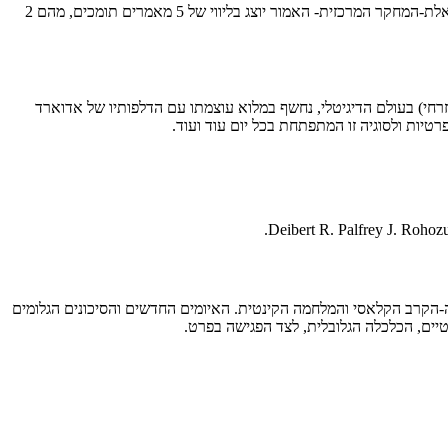
*בין שיעור 4 לשיעור -5 יגיש כל סטודנט/ית לאישור המרצה את הנושא לעבודת-הגמר (הנושא יוגש בכתב במייל ויפרט את מרחב הבעיה למחקר ואת שאלת-המחקר המרכזית- האמור יוצג בליווי של 5 מאמרים תומכים, מהם 2
זרחי) בעולם הדיגיטלי, נחשף במלוא עוצמתו עם הדלפותיו של אדוארד
רטיות ולסוגיה זו המתפתחת בכל יום עוד ועוד.
Deibert R. Palfrey J. Rohozu
דה-הקרב הקלאסי והמלחמה הקינטית. האיומים החדשים והסיכונים הגלומים
טיים, הכלכלה הגלובלית, לצד הפגישה בפרט.