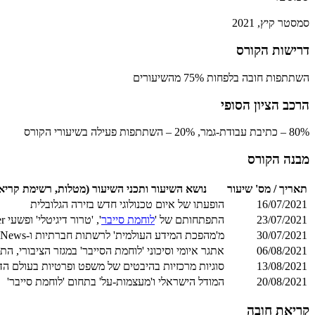
סמסטר קיץ, 2021
דרישות הקורס
השתתפות חובה בלפחות 75% מהשיעורים
הרכב הציון הסופי
80% – כתיבת עבודת-גמר, 20% – השתתפות פעילה בשיעורי הקורס
מבנה הקורס
תאריך / מס' שיעור
נושא השיעור ותכני השיעור (מטלות, רשימת קריאה
16/07/2021
הופעתו של איום טכנולוגי חדש בזירה הגלובלית
23/07/2021
התפתחותם של '
לוחמת סייבר
', 'טרור דיגיטלי' ופשעי Cyber, כמימדים חדשים
30/07/2021
מ'מהפכת המידע העולמית' לרשתות חברתיות ו-Fake News
06/08/2021
אתגר איומי וסיכוני 'לוחמת הסייבר' במגזר הציבורי, ה
13/08/2021
סוגיות מרכזיות בהיבטים של משפט ופרטיות בעולם הדי
20/08/2021
המודל הישראלי ו'מעצמות-על' בתחום 'לוחמת סייבר'
קריאת חובה