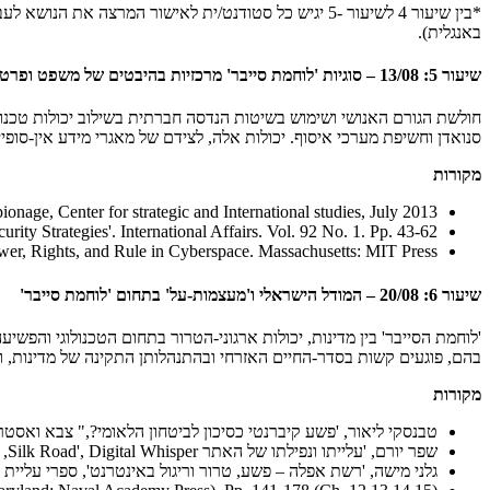
באנגלית).
שיעור 5: 13/08 – סוגיות 'לוחמת סייבר' מרכזיות בהיבטים של משפט ופרטיות בעולם הדיגיטלי
חולשת הגורם האנושי ושימוש בשיטות הנדסה חברתית בשילוב יכולות טכנולו
סנואדן וחשיפת מערכי איסוף. יכולות אלה, לצידם של מאגרי מידע אין-סופיי
מקורות
nage, Center for strategic and International studies, July 2013
rity Strategies'. International Affairs. Vol. 92 No. 1. Pp. 43-62.
ower, Rights, and Rule in Cyberspace. Massachusetts: MIT Press.
שיעור 6: 20/08 – המודל הישראלי ו'מעצמות-על' בתחום 'לוחמת סייבר'
'לוחמת הסייבר' בין מדינות, יכולות ארגוני-הטרור בתחום הטכנולוגי וה
בהם, פוגעים קשות בסדר-החיים האזרחי ובהתנהלותן התקינה של מדינות, וכ
מקורות
טבנסקי ליאור, 'פשע קיברנטי כסיכון לביטחון הלאומי?," צבא ואסטרטגיה, כרך 4 גיליון 
שפר יורם, 'עלייתו ונפילתו של האתר Silk Road', Digital Whisper, גיליון 50, מאי 2014
גלני מישה, 'רשת אפלה – פשע, טרור וריגול באינטרנט', ספרי עליית הגג, 