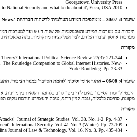
Georgetown University Press
t to National Security and what to do about it', Ecco, USA 2010
שיעור 3: 30/07 – מ'מהפיכת המידע העולמית' לרשתות חברתיות ו-Fake News
היכרות עם מערכות המידע 
מערכות אחסון ועיבוד המידע, לצד אפליקציות מתקדמות, בינה מלאכותית, IOT ועוד.
מקורות
 Theory? International Political Science Review 27(3): 221-244.
nd. The Routledge Companion to Global Internet Histories. New-
York: Routledeg. Pp. 23-33.
שיעור 4: 06/08 – אתגר איומי וסיכוני 'לוחמת הסייבר' במגזר הציבורי, התעשייתי והעסקי
היבטי 'לוחמת הסייבר' באים לידי ביטוי לרוב כלוחמה חשאית בין מדינות, 
מקוונת, סחיטה כלכלית, גנבת קניין רוחני, גניבת ידע/מידע וגירמת נזקים תפ
מקורות
tacks'. Journal of Strategic Studies. Vol. 38. No. 1-2. Pp. 4-37.
'. International Security. Vol. 41 No. 3 (Winter). Pp. 72-109.
ina Journal of Law & Technology. Vol. 16. No. 3. Pp. 435-484.