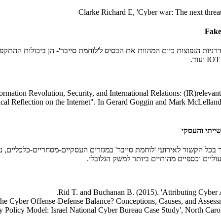
Clarke Richard E, 'Cyber war: The next threa
והטכנולוגיות של שנות ה-90 ועד למערכות המודרניות הנפוצות כיום המהוות את הבסיס ל'לוחמת סייב
mation Revolution, Security, and International Relations: (IR)relevant
itical Reflection on the Internet". In Gerard Goggin and Mark McLella
אך בכל הקשור לאירועי 'לוחמת סייבר' במגזרים העסקיים-מסחריים-כלכליים, 
עוליים וכספיים מהותיים ביותר למשק הגלובלי.
Rid T. and Buchanan B. (2015). 'Attributing Cyber At
the Cyber Offense-Defense Balance? Conceptions, Causes, and Assessment
y Policy Model: Israel National Cyber Bureau Case Study', North Carol