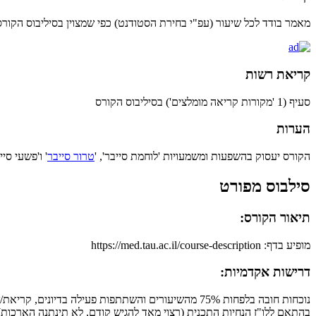
מאמר בודד לכל שיעור (עפ"י בחירת הסטודנט) כפי שמצוין בסיליבוס הקורס
קריאת רשות
סעיף (1 'מקורות קריאה מומלצים') בסיליבוס הקורס
הערות
הקורס יעסוק בהשפעות ומשמעויות 'לוחמת סייבר', '
טרור סייבר
' ו'פשעי סי
סילבוס מפורט
תיאור הקורס:
מופיע בדף: https://med.tau.ac.il/course-description
דרישות אקדמיות:
נוכחות חובה בלפחות 75% מהשיעורים והשתתפות פעילה
בהתאם ללו"ז הנחיות התכנית (רצוי מאד להגיש קודם, לא תינתנה הארכות)