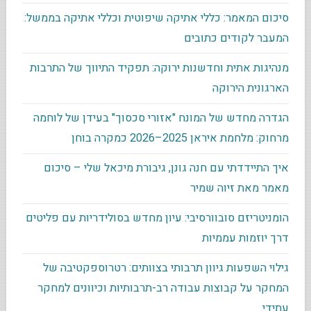
סיכום המאמר: כללי אתיקה שיפוטית וכללי אתיקה בממשל:
המעבר לקודים כתובים
מנהיגות אתית וחדשנות ירוקה: תפקיד התיווך של התרבות
הארגונית הירוקה
הגדרה מחדש של המונח "אזורי סכסוך" בעידן של לוחמה
מרחוק: מלחמת איראן 2025–2026 כמקרה בוחן
איך התיידדתי עם חנה גונן, גיבורת מיכאל שלי – סיכום
מאמר מאת זיוה שמיר
הומניטריזם סובוורסיבי: עיון מחדש בסולידריות עם פליטים
דרך יוזמות עממיות
גילוי השפעות גיוון תרבותי בצוותים: רטרוספקטיבה של
המחקר על קבוצות עבודה רב-תרבותיות וכיוונים למחקר
עתידי