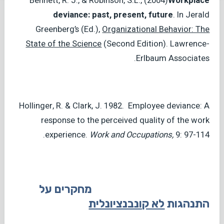
Bennett, R. J., & Robinson, S.L., (2004)
Workplace
deviance: past, present, future
. In Jerald
Greenberg’s (Ed.),
Organizational Behavior: The
State of the Science
(Second Edition). Lawrence-
Erlbaum Associates.
Hollinger, R. & Clark, J. 1982. Employee deviance: A
response to the perceived quality of the work
experience.
Work and Occupations,
9: 97-114.
מחקרים על
התנהגות
לא קונבנציונלית