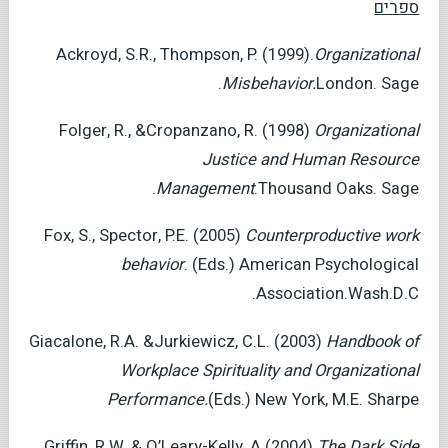
ספרים
Ackroyd, S.R., Thompson, P. (1999).
Organizational
Misbehavior.
London. Sage.
Folger, R., &Cropanzano, R. (1998)
Organizational
Justice and Human Resource
Management
.Thousand Oaks. Sage.
Fox, S., Spector, P.E. (2005)
Counterproductive work
behavior
. (Eds.) American Psychological
Association.Wash.D.C.
Giacalone, R.A. &Jurkiewicz, C.L. (2003)
Handbook of
Workplace Spirituality and Organizational
Performance.
(Eds.) New York, M.E. Sharpe
Griffin, R.W. & O’Leary-Kelly, A.(2004)
The Dark Side