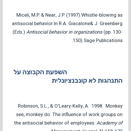
Miceli, M.P. & Near, J.P. (1997).Whistle-blowing as
antisocial behavior.In R.A. Giacalone& J. Greenberg
(Eds.)
Antisocial behavior in organizations
(pp. 130-
150).Sage Publications.
השפעת הקבוצה על
התנהגות לא קונבנציונלית
Robinson, S.L., & O’Leary-Kelly, A. 1998. Monkey
see, monkey do: The influence of work groups on
the antisocial behavior of employees.
Academy
of