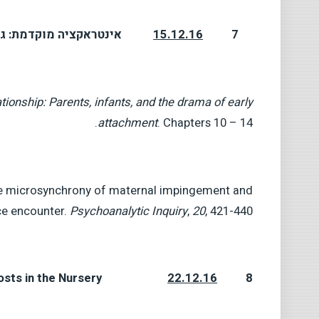
7
15.12.16
אינטראקציה מוקדמת: גיש
ationship: Parents, infants, and the drama of early
attachment
. Chapters 10 – 14.
The microsynchrony of maternal impingement and
ce encounter.
Psychoanalytic Inquiry
,
20
, 421-440.
osts in the Nursery
22.12.16
8