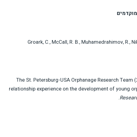
וקדמים
Groark, C., McCall, R. B., Muhamedrahimov, R., Ni
The St. Petersburg-USA Orphanage Research Team (20
relationship experience on the development of young o
Researc