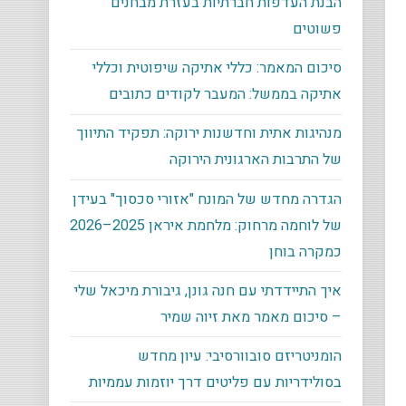
הבנת העדפות חברתיות בעזרת מבחנים
פשוטים
סיכום המאמר: כללי אתיקה שיפוטית וכללי
אתיקה בממשל: המעבר לקודים כתובים
מנהיגות אתית וחדשנות ירוקה: תפקיד התיווך
של התרבות הארגונית הירוקה
הגדרה מחדש של המונח "אזורי סכסוך" בעידן
של לוחמה מרחוק: מלחמת איראן 2025–2026
כמקרה בוחן
איך התיידדתי עם חנה גונן, גיבורת מיכאל שלי
– סיכום מאמר מאת זיוה שמיר
הומניטריזם סובוורסיבי: עיון מחדש
בסולידריות עם פליטים דרך יוזמות עממיות