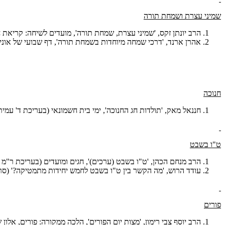
שמיני עצרת ושמחת תורה
הרב יונתן זקס, 'שמיני עצרת, שמחת תורה', מועדים לשיחה: קריאת חדשות בחגי י
אהרן ארנד, 'דרכי שמחה מיוחדות בשמחת תורה', דף שבועי של אוניבר
חנוכה
חננאל מאק, 'תולדות חג החנוכה', ימי בית חשמונאי (בעריכת ד' עמית וח' 
ט"ו בשבט
הרב מנחם הכהן, 'ט"ו בשבט (ערכים)', חגים ומועדים (בעריכת ר"מ הכהן), ירושלי
עודד הרוש, 'מה הקשר בין ט"ו בשבט לחמש יחידות מתמטיקה?' (סרט
פורים
הרב יוסף צבי רימון, 'מצות יום הפורים', הלכה ממקורה: פורים, אלון שבו