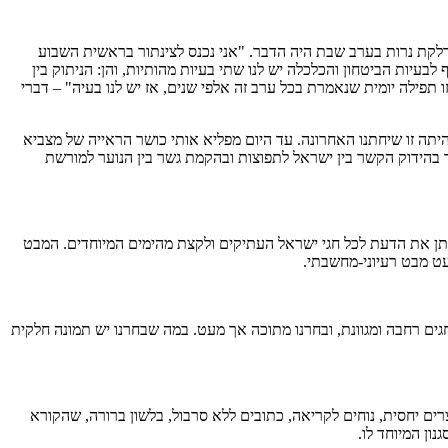
לקת נרות בערב שבת היה הדבר. "אני נכנס לצינתור בראשית השבוע
עיות הביטחון והכלכלה יש לנו שתי בעיות מהותיות, והן: הניתוק בין
זו תפילה יומית שנאמרת בכל ערב זה אלפי שנים, אז יש לנו בעיה" – דברי
 היתה זו שיחתנו האחרונה. עד היום מפליא אותי כושר הראייה של מצביא
ך בהידוק הקשר בין ישראל לתפוצות ובהקמת גשר בין הנוער למורשת
ניתן את הדעת לכל חגי ישראל העתיקים ולקצת מהימים המיוחדים. המבט
עט מבט רעיוני-מחשבתי.
ים רחבה ומגוונת, ובחרנו מתוכה אך מעט. במה שבחרנו יש תמונה חלקית
ים יחסית, נוחים לקריאה, כתובים ללא סרבול, בלשון ברורה, שהקורא
ון המיוחד לו.