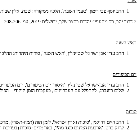
שבת
הרב יוסף צבי רימון, 'טעמי השבת', הלכה ממקורה: שבת, אלון שבות תשע"ח, עמ
2 דרור יהב, רק מתעניין: יהדות בקצב שלך, ירושלים 2019, עמ' 208-206
ראש השנה
הרב עדין אבן-ישראל שטיינזלץ, 'ראש השנה', סודות היהדות: ההלכה, ירושלים 2018,
יום הכיפורים
הרב עדין אבן-ישראל שטיינזלץ, 'איסורי יום הכיפורים', 'יום הכיפורים', סודות ה
שלום רוזנברג, 'להתפלל עם העבריינים', בעקבות הזמן היהודי – הפילוסופיה של 
סוכות
הרב חיים דרוקמן, 'סוכות וארץ ישראל', לזמן הזה (תמוז-תשרי), מרכז שפי
יצחק ברט, 'ארבעת המינים כנגד מה?', באר מרים: סוכות (בעריכת ר"י מדן