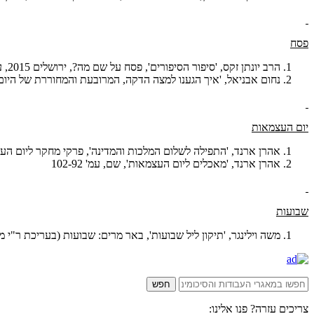
פסח
הרב יונתן זקס, 'סיפור הסיפורים', פסח על שם מה?, ירושלים 2015, עמ' 127-113
נחום אבניאל, 'איך הגענו למצה הדקה, המרובעת והמחוררת של היום?
יום העצמאות
אהרן ארנד, 'התפילה לשלום המלכות והמדינה', פרקי מחקר ליום העצמאות, ירושלים תשנ
אהרן ארנד, 'מאכלים ליום העצמאות', שם, עמ' 102-92
שבועות
משה וילינגר, 'תיקון ליל שבועות', באר מרים: שבועות (בעריכת ר"י מדן)
צריכים עזרה? פנו אלינו: