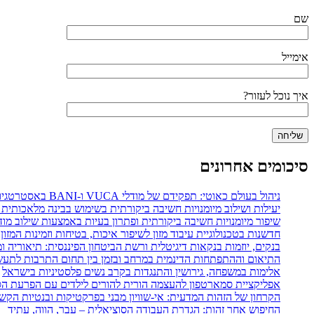
שם
אימייל
איך נוכל לעזור?
סיכומים אחרונים
ניהול בעולם כאוטי: תפקידם של מודלי VUCA ו-BANI באסטרטגיות ניהול משאבי אנוש
יעילות ושילוב מיומנויות חשיבה ביקורתית בשימוש בבינה מלאכותית 
שיפור מיומנויות חשיבה ביקורתית ופתרון בעיות באמצעות שילוב מודל POGIL עם מפת חשיבה דיגיט
חדשנות בטכנולוגיית עיבוד מזון לשיפור איכות, בטיחות וזמינות המזון
בנקים, יוזמות בנקאות דיגיטלית ורשת הביטחון הפיננסית: תיאוריה 
התיאום וההתפתחות הדינמית במרחב ובזמן בין תחום התרבות לתעשי
אלימות במשפחה, גירושין והתנגדות בקרב נשים פלסטיניות בישראל
אפליקציית סמארטפון להעצמה הורית להורים לילדים עם הפרעת הספ
הקרחון של הזהות המדעית: אי-שוויון מבני בפרקטיקות ובנטיות הקש
החיפוש אחר זהות: הגדרת העבודה הסוציאלית – עבר, הווה, עתיד