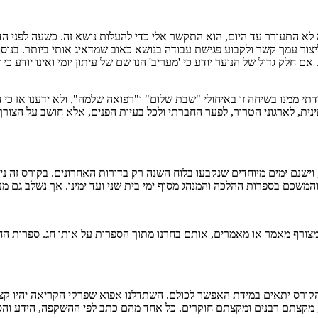
 התעורר עד היום, הוא התקשר אלי כדי להעלות נושא זה. כשעה לפני הד
ר עמך קשר ולקבוע פגישת עבודה בנושא כאוב שמדאיג אותי ביותר. בנוסף לב
ם חלק גדול של הנוער יודע כי 'מעריב' הנו שם של עיתון יומי ואינו יודע כי 
דתי ממנו בשיחה זו באיחולי "שבת שלום" ו"רפואה שלמה", ולא ידענו אז כי
נית, לארגוני הטרור, לפער החברתי ולכל בעיות הפנים, אלא חושב על הצור
 וישנם ימים מיוחדים שנקבעו בלוח השנה רק בדורות האחרונים. בקורס זה 
משכם בספרות ההלכה והמנהג מסוף ימי בית שני ועד ימינו. אך נשלב גם מ
מצורף מאמר או מאמרים, אותם בחרנו מתוך הספרות על אותו חג. ספרות החג
שהקורס יתאים במידת האפשר לכולם. השתדלנו אפוא שפרקי הקריאה יהיו קצר
, מקצתם רבנים ומקצתם חוקרים. כל אחד מהם כתב לפי ההשקפה, הידע והסגנ