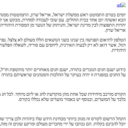
יומים בטרם התמוטט ראש ממשלת ישראל, אריאל שרון, התמוטטות ממנה לא
הבא ואשהה יום אחד בבית החולים. עם שובי לעבודה למחרת, מבקש אני ליצו
יהדות התפוצות לבין מדינת ישראל, והניתוק של הנוער מן המסורת היהודית. א
אריאל שרון.
הטלפון לתיאום הפגישה בין שנינו בשני הנושאים הללו מעולם לא צלצל. נפר
דגול, אשר דואג לא רק לבעיה האירנית, ליחסים עם סוריה, לשאלה הפלשתי
היהודית.
כידוע ישנם חגים הנזכרים בתורה, ישנם חגים מאוחרים יותר מתקופת חז"ל,
על החגים במסגרת זו יהיה בעיקר על ההלכות והמנהגים שראשיתם בתורה וה
הקורס מורכב מיחידות שכל אחת מהן מוקדשת לחג או ליום מיוחד. לכל חג 
בלבד על המועדים, ובנוסף יש כאמור מועדים שלא נכללו בקורס.
הקהל הרשום לקורס זה מגוון ביותר מבחינת הידע שלו ביהדות ולכן צריך 
יוכל להבינם בקלות. הם נכתבו על ידי מחברים מעולם ומרקע שונים זה מזה