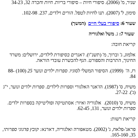
שניר, מ' (2006). סיפורי חיות – סיפורי בריות.
חיות וחברה
32, 34-23
סימון, ל' (2007). תנו לחיות לטפל.
הורים וילדים
, 237. 102-98.
שעור 6:
סיפורי בעלי חיים
(המשך)
שעור 7:
ג.
משל ואלגוריה
קריאת חובה:
אלמוג, ג' וברוך, מ' (תשנ"ו).
ז'אנרים בסיפורת לילדים
, ירושלים: משרד
החינוך, התרבות והספורט. הגף להכשרת עובדי הוראה.
רז, ה' (1999). הסיפור המשלי לסוגיו.
ספרות ילדים ונוער 25
(100) 88-
84.
משיח, ס' (1987). הז'אנר האלגורי וספרות לילדים.
ספרות ילדים ונוער
, י"ג
(ג'). 27-22.
משיח, ס' (2010). אלגוריה ואיור: אסתטיקה ופוליטיקה בספרות ילדים.
ספרות ילדים ונוער
, 131, 62-45.
קריאת רשות:
פראג'-פלאח, ג' (2002). מטאפורה ואלגוריה,
דארנא: קובץ פדגוגי ספרותי
,
35, 165-160.