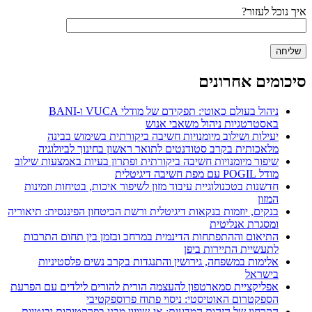
איך נוכל לעזור?
סיכומים אחרונים
ניהול בעולם כאוטי: תפקידם של מודלי VUCA ו-BANI
באסטרטגיות ניהול משאבי אנוש
יעילות ושילוב מיומנויות חשיבה ביקורתית בשימוש בבינה
מלאכותית בקרב סטודנטים לתואר ראשון בחינוך לביולוגיה
שיפור מיומנויות חשיבה ביקורתית ופתרון בעיות באמצעות שילוב
מודל POGIL עם מפת חשיבה דיגיטלית
חדשנות בטכנולוגיית עיבוד מזון לשיפור איכות, בטיחות וזמינות
המזון
בנקים, יוזמות בנקאות דיגיטלית ורשת הביטחון הפיננסית: תיאוריה
ומסגרת אנליטית
התיאום וההתפתחות הדינמית במרחב ובזמן בין תחום התרבות
לתעשיית התיירות ביפן
אלימות במשפחה, גירושין והתנגדות בקרב נשים פלסטיניות
בישראל
אפליקציית סמארטפון להעצמה הורית להורים לילדים עם הפרעת
הספקטרום האוטיסטי: ניסוי פתוח פרוספקטיבי
הקרחון של הזהות המדעית: אי-שוויון מבני בפרקטיקות ובנטיות