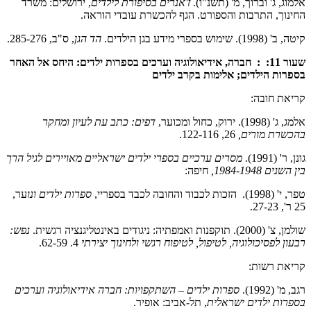
אלמוג, ג' וברוך, מ' (תשנ"ו).
ז'אנרים בסיפורת לילדים
, ירושלים: משרד
החינוך, התרבות והספורט. הגף להכשרת עובדי הוראה.
קיטה, ב' (1998). שימוש בספרי מידע בגן הילדים.
הד הגן
, ס"ב, 285-276.
שעור 11:
:
חברה, אידיאולוגיה וערכים בספרות ילדים: היחס אל האחר
בספרות הילדים; אלימות בקרב ילדים
קריאת חובה:
אלמג, ג' (1998). ירוק, כחול ומכוער,
דפים: כתב עת לעיון ומחקר
בהכשרת מורים,
26, 122-116.
גונן, ר' (1991).
מסרים ערכיים בספרי ילדים ישראליים מאויירים לגיל הרך
בין השנים 1984-1948,
חיפה:
טפר, י' (1998). הזכות לכבוד והחובה לכבד בספריי,
ספרות ילדים ונו
ער,
25 ר', 27-23.
שולמן, צ' (2000). תוקפנות ואמפתיה: ניגודים באינטליגנציה רגשית.
נפש:
רבעון לפסיכולוגיה, לטיפול, לטיפוח רגשי ולחינוך יצירתי
4. 62-59.
קריאת רשות:
רגב, מ' (1992).
ספרות ילדים – השתקפויות: חברה אידיאולוגיה וערכים
בספרות ילדים ישראלית
, תל-אביב: אופיר.