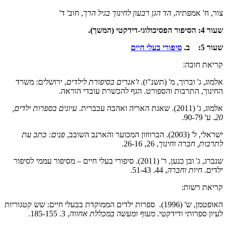
צור, ח' אמפתיה,
הד הגן רבעון לחינוך בגיל הרך
, חוב' ד'
שעור 4:
הסיפור הפסיכולוגי-דידקטי (המשך).
שעור 5:
ב.
סיפורי בעלי חיים
קריאת חובה:
אלמוג, ג' וברוך, מ' (תשנ"ו).
ז'אנרים בסיפורת לילדים
, ירושלים: משרד
החינוך, התרבות והספורט. הגף להכשרת עובדי הוראה.
אלמוג, ג' (2011). שאגת האריה ואהבה עכברית.
עיונים בספרות ילדים,
20
. ע' 90-79.
ישראלי, ל' (2003). הברווזון המכוער והארנב השובב,
פנים: כתב עת
לתרבות, חברה וחינוך
, 26, 26-16.
שנברג, ג' ובן כנען, ר' (2011). סיפורי בעלי חיים – מסיפור עממי לסיפור
ילדים.
חיות וחברה
, 44. 51-43.
קריאת רשות:
האופטמן, ש' (1996). ספרות ילדים הממוקדת בבעלי חיים: שש קטגוריות
לעיון ספרותי ודידקטי.
מעוף ומעשה במכללת אחווה
, 3. 185-155.