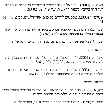
קשת, ש' (2004). 'ניסע אל השדה': החיים החלוציים כטקסט: על ספרים
לגיל הרך בקיבוץ בשנות הראשית,
עלי שיח
, 52, 93-82.
שטיימן, י' (2006). טקסטים לילדים כסוכנים אידיאולוגיים.
דפים,
46. 61-
44.
שעור 12: :
חברה, אידיאולוגיה וערכים בספרות ילדים: היחס אל האחר
בספרות הילדים; אלימות בקרב ילדים (המשך)
שעור 13: מלחמה ושלום והשתקפותם בספרות הילדים הישראלית
קריאת חובה:
משיח, ס' (2001). ילדות ולאומיות: דרכה של הספרות לילדים בבנין זהות
לאומית.
ספרות ילדים ונוער,
28 [29], (109), 8-4.
פרדקין, נ' (1998). על יחסי ערבים-יהודים כפי שהם מתוארים בספרות
הילדים העברית בשנים האחרונות,
במכללה
, 9, 46-35.
קריאת רשות:
כהן, א' (1985). פנים
מכוערות במראה – השתקפות הסכסוך היהודי-ערבי
בספרות הילדים העברית.
תל-אביב: הוצאת רשפים.
חובב, ל' (1998). מוות בגבורה בספרות ילדים ונוער,
ספרות ילדים