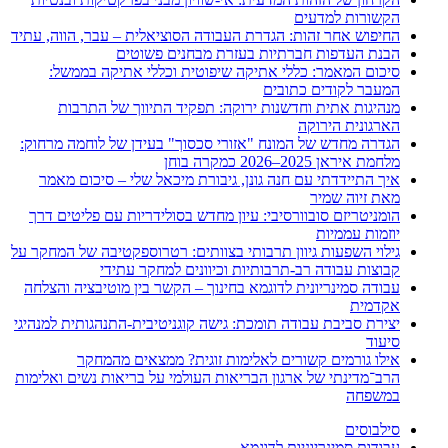
הקשורות למדעים
החיפוש אחר זהות: הגדרת העבודה הסוציאלית – עבר, הווה, עתיד
הבנת העדפות חברתיות בעזרת מבחנים פשוטים
סיכום המאמר: כללי אתיקה שיפוטית וכללי אתיקה בממשל:
המעבר לקודים כתובים
מנהיגות אתית וחדשנות ירוקה: תפקיד התיווך של התרבות
הארגונית הירוקה
הגדרה מחדש של המונח "אזורי סכסוך" בעידן של לוחמה מרחוק:
מלחמת איראן 2025–2026 כמקרה בוחן
איך התיידדתי עם חנה גונן, גיבורת מיכאל שלי – סיכום מאמר
מאת זיוה שמיר
הומניטריזם סובוורסיבי: עיון מחדש בסולידריות עם פליטים דרך
יוזמות עממיות
גילוי השפעות גיוון תרבותי בצוותים: רטרוספקטיבה של המחקר על
קבוצות עבודה רב-תרבותיות וכיוונים למחקר עתידי
עבודה סמינריונית לדוגמא בחינוך – הקשר בין מוטיבציה והצלחה
אקדמית
יצירת סביבת עבודה תומכת: גישה קוגניטיבית-התנהגותית למנהיגי
סיעוד
אילו גורמים קשורים לאלימות זוגית? ממצאים מהמחקר
הרב־מדינתי של ארגון הבריאות העולמי על בריאות נשים ואלימות
במשפחה
סילבוסים
עבודות סמינריוניות לדוגמא