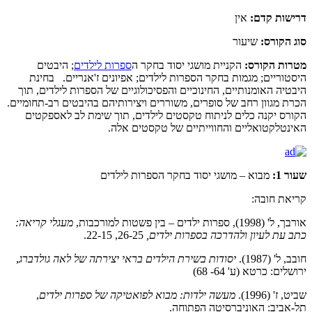
דרישות קדם:
אין
סוג הקורס:
שיעור
מטרות הקורס:
הקניית מושגי יסוד בחקר ה
ספרות לילדים
; היבטים
היסטוריים; מגמות בחקר הספרות לילדים; אפיונים ז'אנריים. בחינת
היבטיה האומנותיים, החינוכיים והפסיכולוגיים של הספרות לילדים, תוך
הכרת מגוון רחב של סופרים, משוררים ויצירותיהם בהיבטים רב-תחומיים.
הקורס יקנה כלים לניתוח טקסטים לילדים, תוך שימת לב לאספקטים
האינטלקטואליים והחווייתיים של טקסטים אלה.
שעור 1:
מבוא – מושגי יסוד בחקר הספרות לילדים
קריאת חובה:
אורבך, ל' (1998), ספרות ילדים – בין פשטות למורכבות,
מעגלי קריאה:
כתב עת לעיון ולהדרכה בספרות ילדים,
26-25, 22-15.
חובב, ל' (1987).
יסודות בשירת הילדים בראי יצירתה של לאה גולדברג
,
ירושלים: כרטא (ע' 64- 68)
שביט, ז' (1996).
מעשה ילדות: מבוא לפואטיקה של ספרות ילדים
,
תל-אביב: האוניברסיטה הפתוחה.