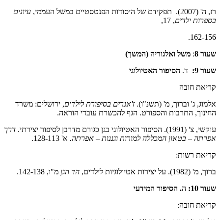
רז, ה' (2007). תפקידם של היסודות הפנטסטיים במשל העממי,
עיונים
בספרות ילדים
, 17,
162-156.
שעור 8
:
משל ואלגוריה (המשך)
שעור 9:
ד.
הסיפור האטיולוגי
קריאת חובה
אלמוג, ג' וברוך, מ' (תשנ"ו).
ז'אנרים בסיפורת לילדים
, ירושלים: משרד
החינוך, התרבות והספורט. הגף להכשרת עובדי הוראה.
עוקשי, צ' (1991). הסיפור האטיולוגי בגן כגורם מדרבן לסיפור יצירתי.
דרך
אפרתה – בטאון המכללה למורות וגננות – אפרתה.
א' 128-113.
קריאת רשות:
ברוך, מ' (1982). על יצירות אטיולוגיות לילדים,
הד הגן
מ"ו, 142-138.
שעור 10:
ה
. הסיפור המידעי
קריאת חובה: