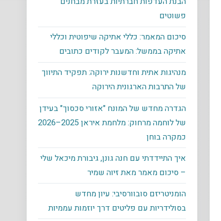
הבנת העדפות חברתיות בעזרת מבחנים
פשוטים
סיכום המאמר: כללי אתיקה שיפוטית וכללי
אתיקה בממשל: המעבר לקודים כתובים
מנהיגות אתית וחדשנות ירוקה: תפקיד התיווך
של התרבות הארגונית הירוקה
הגדרה מחדש של המונח "אזורי סכסוך" בעידן
של לוחמה מרחוק: מלחמת איראן 2025–2026
כמקרה בוחן
איך התיידדתי עם חנה גונן, גיבורת מיכאל שלי
– סיכום מאמר מאת זיוה שמיר
הומניטריזם סובוורסיבי: עיון מחדש
בסולידריות עם פליטים דרך יוזמות עממיות