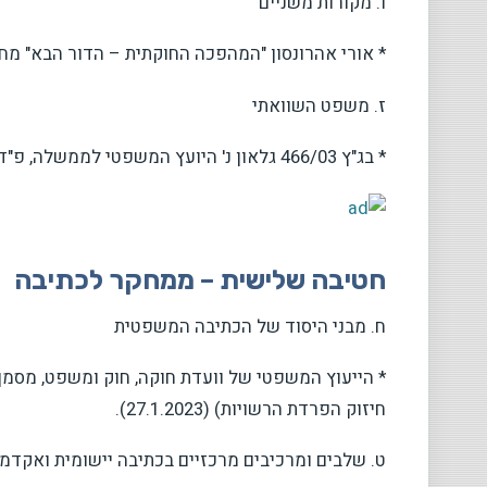
ו. מקורות משניים
* אורי אהרונסון "המהפכה החוקתית – הדור הבא" מחקרי משפט
ז. משפט השוואתי
* בג"ץ 466/03 גלאון נ' היועץ המשפטי לממשלה, פ"ד סה(2) 44 (2012) (חוות דעתו של השופט ריבלין).
חטיבה שלישית – ממחקר לכתיבה
ח. מבני היסוד של הכתיבה המשפטית
* הייעוץ המשפטי של וועדת חוקה, חוק ומשפט, מסמך 
חיזוק הפרדת הרשויות) (27.1.2023).
ט. שלבים ומרכיבים מרכזיים בכתיבה יישומית ואקדמ