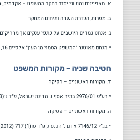
א. מאפיינים ומושגי יסוד בחקר המשפט – אקדמיה, 
ב. מטרות, הגדרת השדה ותיחום המחקר
ג. אנחנו גמדים היושבים על כתפי ענקים אך מרחיקים
* מנחם מאוטנר "המשפט הסמוי מן העין" אלפיים 16, 45-72 (1998).
חטיבה שניה – מקורות המשפט
ד. מקורות ראשוניים – חקיקה
* רע"פ 2976/01 בתיה אסף נ' מדינת ישראל, פ"ד נו(3) 418 (2002).
ה. מקורות ראשוניים – פסיקה
* בג"ץ 7146/12 אדם נ' הכנסת, פ"ד סו(1) 717 (2012) (חוות דעתה של הנשיאה נאור).