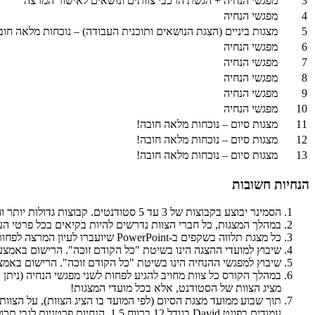
3
מפגשי הנחיה + הגשת הרכבי צוותים ונושאים לאישור המרצה
4
מפגשי הנחיה
5
מצגות ביניים (הצגת הנושאים ותוכנית העבודה) – נוכחות מלאה חוב
6
מפגשי הנחיה
7
מפגשי הנחיה
8
מפגשי הנחיה
9
מפגשי הנחיה
10
מפגשי הנחיה
11
מצגות סיום – נוכחות מלאה חובה!
12
מצגות סיום – נוכחות מלאה חובה!
13
מצגות סיום – נוכחות מלאה חובה!
הנחיות חשובות
הסמינר יבוצע בקבוצות של 3 עד 5 סטודנטים. קבוצות גדולות יותר והגשה בבודדים לא יאושרו בכל מקרה (אנא המנעו מפניות בעניין). הגשה בזוגות תאושר פרטנית ע"י המרצה במקרים חריגים בלבד.
במהלך המצגות, כל חברי הצוות נדרשים להיות בקיאים בכל פרטי ה
כל מצגת תלווה בשקפים ב-
PowerPoint
שיועברו לעיון המרצה לפחות 3 ימי עבודה לפני מועד ההצ
שיבוץ למועדי ההצגה הינו בשיטת "כל הקודם זוכה". הרישום באמצע
שיבוץ למפגשי ההנחיה הינו בשיטת "כל הקודם זוכה". הרישום באמצ
במהלך הקורס כל צוות מחויב להגיע לפחות לשני מפגשי הנחיה (ניתן ו
מציג הצוות של הסטודנט, אלא בכל מועדי המצגות!
עמודים בפונט
David
בגודל 12 ברווח 1.5. הנחיות פרטניות לגבי תכולת המסמך יימסרו במהלך הקורס. את הפרויקט יש להגיש בפורמט