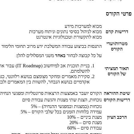
פרטי הקורס
מבוא למערכות מידע
דרישות קדם
מבוא לניהול בסיסי נתונים וניתוח מערכות
מבוא לתקשורת וטכנולוגיות אינטרנט
מטרות/יעדי
התנסות בביצוע עבודה המשלבת ידע מרוב תחומי הלימוד
הקורס
על כל קבוצה לבחור
באחד
משני המסלולים להלן:
בניית תוכנית אב למיחשוב (
IT Roadmap
) עבור אר
תאור תמציתי
להשלמתם.
של הקורס
אקדמיים בנושא הנבחר, להשוות בין המאמרים ולבצ
שיטת ההוראה
הקורס יועבר באמצעות הרצאות פרונטליות ומפגשי הנחיה 
דרישות הקורס
נוכחות, הצגת שתי מצגות והגשת עבודת סיום
נוכחות (במצגות ובמפגשי ההנחיה) – 5%
עמידה בלוחות הזמנים בכל שלבי הקורס – 5%
הרכב הציון
מצגת ביניים – 10%
מצגת סיום – 20%
עבודת סיום – 60%