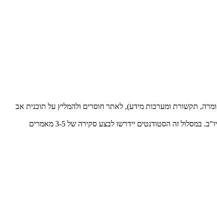
חומרה, תקשורת ומערכות מידע), לאתר חוסרים ולהמליץ על תוכנית אב
סקירת מאמרים ומחקר מצומצם בנושא רלוונטי, כגון הפער הדיגיטלי, ניהול ידע, שילוב חתימה אלקטרונית בתהליכים עסקיים וכיו"ב. במסלול זה הסטודנטים יידרשו לבצע סקירה של 3-5 מאמרים