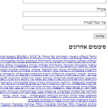
אימייל
איך נוכל לעזור?
סיכומים אחרונים
ניהול בעולם כאוטי: תפקידם של מודלי VUCA ו-BANI באסטרטגיות ניהול משאבי אנוש
יעילות ושילוב מיומנויות חשיבה ביקורתית בשימוש בבינה מלאכותית 
שיפור מיומנויות חשיבה ביקורתית ופתרון בעיות באמצעות שילוב מודל POGIL עם מפת חשיבה דיגיט
חדשנות בטכנולוגיית עיבוד מזון לשיפור איכות, בטיחות וזמינות המזון
בנקים, יוזמות בנקאות דיגיטלית ורשת הביטחון הפיננסית: תיאוריה 
התיאום וההתפתחות הדינמית במרחב ובזמן בין תחום התרבות לתעשי
אלימות במשפחה, גירושין והתנגדות בקרב נשים פלסטיניות בישראל
אפליקציית סמארטפון להעצמה הורית להורים לילדים עם הפרעת הספ
הקרחון של הזהות המדעית: אי-שוויון מבני בפרקטיקות ובנטיות הקש
החיפוש אחר זהות: הגדרת העבודה הסוציאלית – עבר, הווה, עתיד
הבנת העדפות חברתיות בעזרת מבחנים פשוטים
סיכום המאמר: כללי אתיקה שיפוטית וכללי אתיקה בממשל: המעבר 