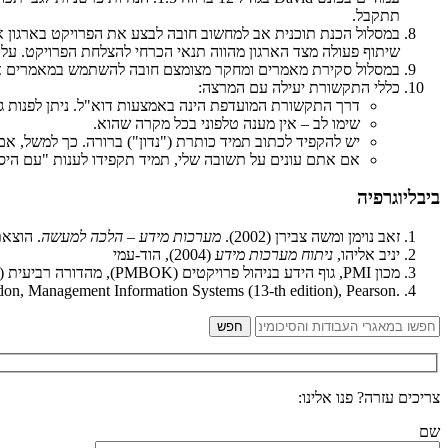
תתקבל.
במסלול הכנת תוכנית אב למחשוב חובה לבצע את הפרויקט בארגון א
שיתוף פעולה מצד הארגון מהווה תנאי הכרחי להצלחת הפרויקט. על
במסלול סקירת מאמרים ומחקר מצומצם חובה להשתמש במאמרים אק
כללי התקשורת יעילה עם המרצה:
דרך התקשורת המועדפת הינה באמצעות דוא"ל. ניתן לפנות ג
שימו לב – אין מענה טלפוני בכל מקרה שהוא.
יש להקפיד לכתוב תמיד כותרת ("נדון") ברורה. כך למשל, אם יש לכם שאלה בנושא מצגת מס' 1
אם אתם עונים על תשובה שלי, תמיד תקפידו לענות "עם היסט
ביבליוגרפיה
זאב נוימן ומשה צבירן (2002).
מערכות מידע – הלכה למעשה
. הוצאת 
יניב אליהו,
ניתוח מערכות מידע
(2004), הוד-עמי
מכון
PMI
, גוף הידע בניהול פרויקטים (
PMBOK
), מהדורה רביעית (2010)
n, Management Information Systems (13-th edition), Pearson.
צריכים עזרה? פנו אלינו:
שם