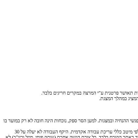
המציג במהלך המצגת.
פגשי ההנחיה ובמצגות. למען הסר ספק, נוכחות הינה חובה לא רק במועד בו
תוך שבוע ממועד מצגת הסיום (לפי המועד בו הציג הצוות), על הצוות להגיש את מסמך הסיום המפרט את כל תוצרי העבודה. המסמך יהיה ערוך לפי מיטב כללי עריכת עבודה אקדמית. היקף העבודה לא יעלה על 30
 באתר הקורס בלבד. כל צורת הגשה אחרת (עותק פיסי, מייל וכיו"ב) לא