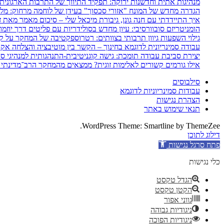
מנהיגות אתית וחדשנות ירוקה: תפקיד התיווך של התרבות הארגונית
הגדרה מחדש של המונח "אזורי סכסוך" בעידן של לוחמה מרחוק: מלחמת איראן 2025–26
איך התיידדתי עם חנה גונן, גיבורת מיכאל שלי – סיכום מאמר מאת ז
הומניטריזם סובוורסיבי: עיון מחדש בסולידריות עם פליטים דרך יוזמ
גילוי השפעות גיוון תרבותי בצוותים: רטרוספקטיבה של המחקר על קב
עבודה סמינריונית לדוגמא בחינוך – הקשר בין מוטיבציה והצלחה אק
יצירת סביבת עבודה תומכת: גישה קוגניטיבית-התנהגותית למנהיגי סי
אילו גורמים קשורים לאלימות זוגית? ממצאים מהמחקר הרב־מדינתי 
סילבוסים
עבודות סמינריוניות לדוגמא
הצהרת נגישות
תנאי שימוש באתר
WordPress Theme: Smartline by ThemeZee.
דילוג לתוכן
פתח סרגל נגישות
כלי נגישות
הגדל טקסט
הקטן טקסט
גווני אפור
ניגודיות גבוהה
ניגודיות הפוכה