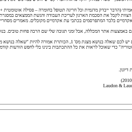
מיתי (הדבר ייבדק מדגמית וכל חריגה תטופל בחומרה – פסילה אוטומטית +
 הצוות לקבל את הסכמת הארגון לעריכת העבודה והגשת הממצאים במסגרת א
דמיים בלבד המתפרסמים בכתבי עת אקדמיים מקובלים. מאמרים מסחריים
ם באמצעות אתר המכללה, אבל זמני תגובה שלי שם הרבה פחות טובים. בנוס
, הכותרת אמורה להיות "שאלה בנושא מצגת מס' 1".
וריה" כדי שאוכל לראות את כל ההתכתבות בינינו בלי לחפש הודעות קודמו
דיונון.
Laudon & Laudo