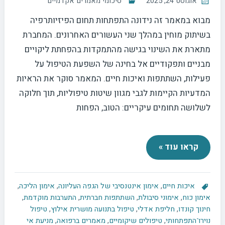
אוגוסט 24, 2025
סיכומי מאמרים אקדמיים
מבוא במאמר זה נידונה התפתחות תחום הפיזיותרפיה
בשיתוק מוחין במהלך שני העשורים האחרונים. המחברת
מתארת את השינוי בגישה מהתמקדות בהפחתת ליקויים
מבניים ותפקודיים אל בחינה של השפעת הטיפול על
פעילות, השתתפות ואיכות חיים. המאמר סוקר את הראיות
המדעיות הקיימות לגבי מגוון שיטות טיפוליות, תוך חלוקה
לשלושה תחומים עיקריים: הטוב, הפחות
קראו עוד »
איכות חיים
,
אימון אינטנסיבי של הגפה העליונה
,
אימון הליכה
,
אימון כוח
,
אימוני סיבולת
,
השתתפות חברתית
,
התערבות מוקדמת
,
חינוך קונדו
,
חליפת אדלי
,
טיפול בתנועה מושרית אילוץ
,
טיפול
נוירו־התפתחותי
,
טיפולים שיקומיים
,
מאמרים ברפואה
,
מניעת אי