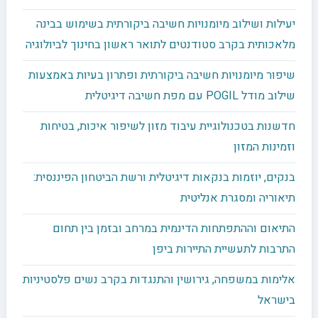
יעילות ושילוב מיומנויות חשיבה ביקורתית בשימוש בבינה
מלאכותית בקרב סטודנטים לתואר ראשון בחינוך לביולוגיה
שיפור מיומנויות חשיבה ביקורתית ופתרון בעיות באמצעות
שילוב מודל POGIL עם מפת חשיבה דיגיטלית
חדשנות בטכנולוגיית עיבוד מזון לשיפור איכות, בטיחות
וזמינות המזון
בנקים, יוזמות בנקאות דיגיטלית ורשת הביטחון הפיננסית:
תיאוריה ומסגרת אנליטית
התיאום וההתפתחות הדינמית במרחב ובזמן בין תחום
התרבות לתעשיית התיירות ביפן
אלימות במשפחה, גירושין והתנגדות בקרב נשים פלסטיניות
בישראל