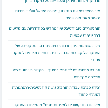
מרחוק: מלחמת איראן 2025–2026 כמקרה בוחן
איך התיידדתי עם חנה גונן, גיבורת מיכאל שלי – סיכום
מאמר מאת זיוה שמיר
הומניטריזם סובוורסיבי: עיון מחדש בסולידריות עם פליטים
דרך יוזמות עממיות
גילוי השפעות גיוון תרבותי בצוותים: רטרוספקטיבה של
המחקר על קבוצות עבודה רב-תרבותיות וכיוונים למחקר
עתידי
עבודה סמינריונית לדוגמא בחינוך – הקשר בין מוטיבציה
והצלחה אקדמית
יצירת סביבת עבודה תומכת: גישה קוגניטיבית-התנהגותית
למנהיגי סיעוד
אילו גורמים קשורים לאלימות זוגית? ממצאים מהמחקר