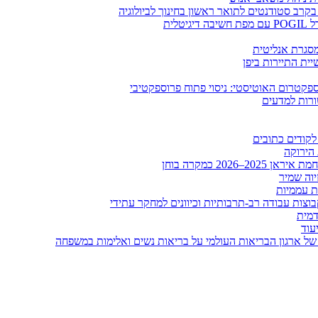
בקרב סטודנטים לתואר ראשון בחינוך לביולוגיה
לית
ומסגרת אנליטית
ית התיירות ביפן
קטרום האוטיסטי: ניסוי פתוח פרוספקטיבי
ורות למדעים
לקודים כתובים
 הירוקה
20 כמקרה בוחן
יוה שמיר
ות עממיות
וצות עבודה רב-תרבותיות וכיוונים למחקר עתידי
דמית
עוד
של ארגון הבריאות העולמי על בריאות נשים ואלימות במשפחה