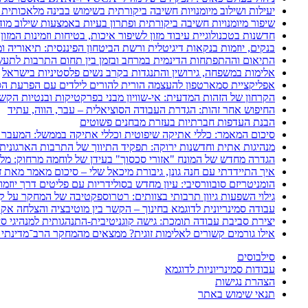
יעילות ושילוב מיומנויות חשיבה ביקורתית בשימוש בבינה מלאכותית 
שיפור מיומנויות חשיבה ביקורתית ופתרון בעיות באמצעות שילוב מודל POGIL עם מפת חשיבה דיגיט
חדשנות בטכנולוגיית עיבוד מזון לשיפור איכות, בטיחות וזמינות המזון
בנקים, יוזמות בנקאות דיגיטלית ורשת הביטחון הפיננסית: תיאוריה 
התיאום וההתפתחות הדינמית במרחב ובזמן בין תחום התרבות לתעשי
אלימות במשפחה, גירושין והתנגדות בקרב נשים פלסטיניות בישראל
אפליקציית סמארטפון להעצמה הורית להורים לילדים עם הפרעת הספ
הקרחון של הזהות המדעית: אי-שוויון מבני בפרקטיקות ובנטיות הקש
החיפוש אחר זהות: הגדרת העבודה הסוציאלית – עבר, הווה, עתיד
הבנת העדפות חברתיות בעזרת מבחנים פשוטים
סיכום המאמר: כללי אתיקה שיפוטית וכללי אתיקה בממשל: המעבר 
מנהיגות אתית וחדשנות ירוקה: תפקיד התיווך של התרבות הארגונית
הגדרה מחדש של המונח "אזורי סכסוך" בעידן של לוחמה מרחוק: מלחמת איראן 2025–26
איך התיידדתי עם חנה גונן, גיבורת מיכאל שלי – סיכום מאמר מאת ז
הומניטריזם סובוורסיבי: עיון מחדש בסולידריות עם פליטים דרך יוזמ
גילוי השפעות גיוון תרבותי בצוותים: רטרוספקטיבה של המחקר על קב
עבודה סמינריונית לדוגמא בחינוך – הקשר בין מוטיבציה והצלחה אק
יצירת סביבת עבודה תומכת: גישה קוגניטיבית-התנהגותית למנהיגי סי
אילו גורמים קשורים לאלימות זוגית? ממצאים מהמחקר הרב־מדינתי 
סילבוסים
עבודות סמינריוניות לדוגמא
הצהרת נגישות
תנאי שימוש באתר