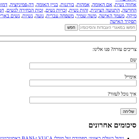
אחווה נשית
,
אם האומה
,
אמהות
,
בורגנות
,
בניין האומה
,
דה-פמיניזציה
,
דמות
החדשה
,
התנועה הציונית
,
זהות נשית
,
זכויות נשים
,
זכות הבחירה לנשים
,
חב
מיקה
,
מעמד האישה
,
משה שמיר
,
משפחה עברית
,
נועה
,
נשיות
,
נשים בארץ
תפקיד האישה
צריכים עזרה? פנו אלינו:
שם
אימייל
איך נוכל לעזור?
סיכומים אחרונים
ניהול בעולם כאוטי: תפקידם של מודלי VUCA ו-BANI באסטרטגיות ניהול משאבי אנוש