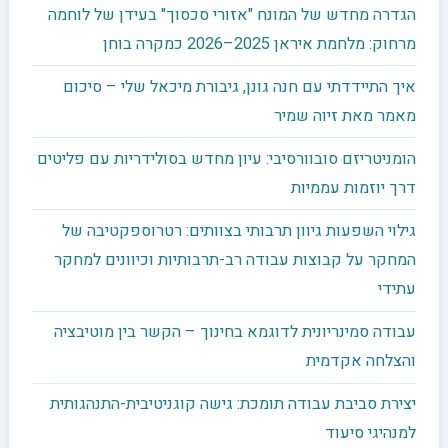
הגדרה מחדש של המונח "אזורי סכסוך" בעידן של לוחמה
מרחוק: מלחמת איראן 2025–2026 כמקרה בוחן
איך התיידדתי עם חנה גונן, גיבורת מיכאל שלי – סיכום
מאמר מאת זיוה שמיר
הומניטריזם סובוורסיבי: עיון מחדש בסולידריות עם פליטים
דרך יוזמות עממיות
גילוי השפעות גיוון תרבותי בצוותים: רטרוספקטיבה של
המחקר על קבוצות עבודה רב-תרבותיות וכיוונים למחקר
עתידי
עבודה סמינריונית לדוגמא בחינוך – הקשר בין מוטיבציה
והצלחה אקדמית
יצירת סביבת עבודה תומכת: גישה קוגניטיבית-התנהגותית
למנהיגי סיעוד