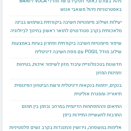
ניהול בעולם כאוטי: תפקידם של מודלי VUCA ו-BANI
באסטרטגיות ניהול משאבי אנוש
יעילות ושילוב מיומנויות חשיבה ביקורתית בשימוש בבינה
מלאכותית בקרב סטודנטים לתואר ראשון בחינוך לביולוגיה
שיפור מיומנויות חשיבה ביקורתית ופתרון בעיות באמצעות
שילוב מודל POGIL עם מפת חשיבה דיגיטלית
חדשנות בטכנולוגיית עיבוד מזון לשיפור איכות, בטיחות
וזמינות המזון
בנקים, יוזמות בנקאות דיגיטלית ורשת הביטחון הפיננסית:
תיאוריה ומסגרת אנליטית
התיאום וההתפתחות הדינמית במרחב ובזמן בין תחום
התרבות לתעשיית התיירות ביפן
אלימות במשפחה, גירושין והתנגדות בקרב נשים פלסטיניות