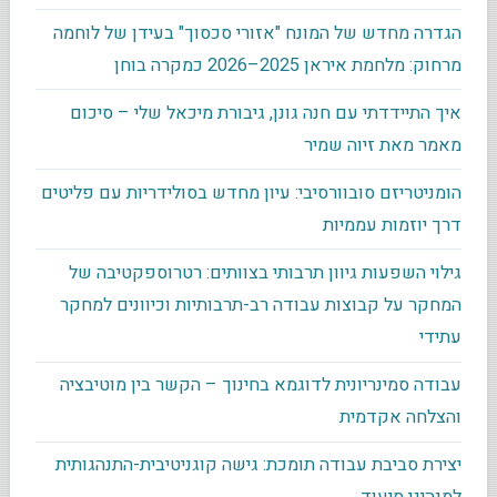
הגדרה מחדש של המונח "אזורי סכסוך" בעידן של לוחמה
מרחוק: מלחמת איראן 2025–2026 כמקרה בוחן
איך התיידדתי עם חנה גונן, גיבורת מיכאל שלי – סיכום
מאמר מאת זיוה שמיר
הומניטריזם סובוורסיבי: עיון מחדש בסולידריות עם פליטים
דרך יוזמות עממיות
גילוי השפעות גיוון תרבותי בצוותים: רטרוספקטיבה של
המחקר על קבוצות עבודה רב-תרבותיות וכיוונים למחקר
עתידי
עבודה סמינריונית לדוגמא בחינוך – הקשר בין מוטיבציה
והצלחה אקדמית
יצירת סביבת עבודה תומכת: גישה קוגניטיבית-התנהגותית