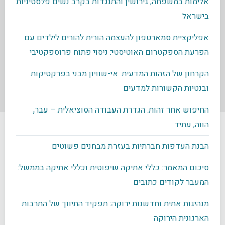
אלימות במשפחה, גירושין והתנגדות בקרב נשים פלסטיניות
בישראל
אפליקציית סמארטפון להעצמה הורית להורים לילדים עם
הפרעת הספקטרום האוטיסטי: ניסוי פתוח פרוספקטיבי
הקרחון של הזהות המדעית: אי-שוויון מבני בפרקטיקות
ובנטיות הקשורות למדעים
החיפוש אחר זהות: הגדרת העבודה הסוציאלית – עבר,
הווה, עתיד
הבנת העדפות חברתיות בעזרת מבחנים פשוטים
סיכום המאמר: כללי אתיקה שיפוטית וכללי אתיקה בממשל:
המעבר לקודים כתובים
מנהיגות אתית וחדשנות ירוקה: תפקיד התיווך של התרבות
הארגונית הירוקה