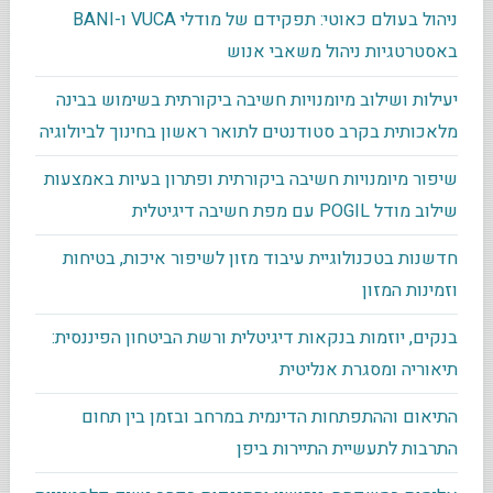
ניהול בעולם כאוטי: תפקידם של מודלי VUCA ו-BANI
באסטרטגיות ניהול משאבי אנוש
יעילות ושילוב מיומנויות חשיבה ביקורתית בשימוש בבינה
מלאכותית בקרב סטודנטים לתואר ראשון בחינוך לביולוגיה
שיפור מיומנויות חשיבה ביקורתית ופתרון בעיות באמצעות
שילוב מודל POGIL עם מפת חשיבה דיגיטלית
חדשנות בטכנולוגיית עיבוד מזון לשיפור איכות, בטיחות
וזמינות המזון
בנקים, יוזמות בנקאות דיגיטלית ורשת הביטחון הפיננסית:
תיאוריה ומסגרת אנליטית
התיאום וההתפתחות הדינמית במרחב ובזמן בין תחום
התרבות לתעשיית התיירות ביפן