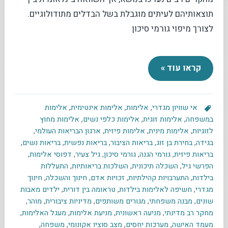
תוצאותיהם לעיתים מוגבלת בשל הבדלים מתודולוגיים.
לצורך מיפוי גורמי סיכון
קראו עוד »
אי שוויון מגדרי
,
אלימות
,
אלימות אינטימית
,
אלימות
במשפחה
,
אלימות זוגית
,
אלימות כלפי נשים
,
אלימות מחוץ
לזוגיות
,
אלימות מינית
,
אלימות פיזית
,
ארגון הבריאות העולמי
,
בגידה
,
בחירת בן זוג
,
בריאות הציבור
,
בריאות נפשית
,
בריאות נשים
,
בריאות פיזית
,
גורמי הגנה
,
גורמי סיכון
,
גיל צעיר
,
דפוסי אלימות
,
הפרשי גיל
,
השכלה תיכונית
,
השלכות בריאותיות
,
התעללות
בילדות
,
התערבויות קהילתיות
,
זכויות אדם
,
חינוך והשכלה
,
חינוך
מגדרי
,
חשיפה לאלימות בילדות
,
טראומה בין דורית
,
ילדים מאבות
שונים
,
מבנה משפחתי
,
מגורים משותפים
,
מדיניות ציבורית
,
מוהר
,
מחקר רב מדינתי
,
מניעה ראשונית
,
מניעת אלימות
,
מעגל האלימות
,
מעמד האישה
,
מערכות יחסים
,
מצב סוציו אקונומי
,
משפחה
,