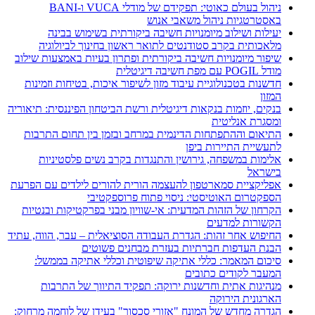
ניהול בעולם כאוטי: תפקידם של מודלי VUCA ו-BANI
באסטרטגיות ניהול משאבי אנוש
יעילות ושילוב מיומנויות חשיבה ביקורתית בשימוש בבינה
מלאכותית בקרב סטודנטים לתואר ראשון בחינוך לביולוגיה
שיפור מיומנויות חשיבה ביקורתית ופתרון בעיות באמצעות שילוב
מודל POGIL עם מפת חשיבה דיגיטלית
חדשנות בטכנולוגיית עיבוד מזון לשיפור איכות, בטיחות וזמינות
המזון
בנקים, יוזמות בנקאות דיגיטלית ורשת הביטחון הפיננסית: תיאוריה
ומסגרת אנליטית
התיאום וההתפתחות הדינמית במרחב ובזמן בין תחום התרבות
לתעשיית התיירות ביפן
אלימות במשפחה, גירושין והתנגדות בקרב נשים פלסטיניות
בישראל
אפליקציית סמארטפון להעצמה הורית להורים לילדים עם הפרעת
הספקטרום האוטיסטי: ניסוי פתוח פרוספקטיבי
הקרחון של הזהות המדעית: אי-שוויון מבני בפרקטיקות ובנטיות
הקשורות למדעים
החיפוש אחר זהות: הגדרת העבודה הסוציאלית – עבר, הווה, עתיד
הבנת העדפות חברתיות בעזרת מבחנים פשוטים
סיכום המאמר: כללי אתיקה שיפוטית וכללי אתיקה בממשל:
המעבר לקודים כתובים
מנהיגות אתית וחדשנות ירוקה: תפקיד התיווך של התרבות
הארגונית הירוקה
הגדרה מחדש של המונח "אזורי סכסוך" בעידן של לוחמה מרחוק: