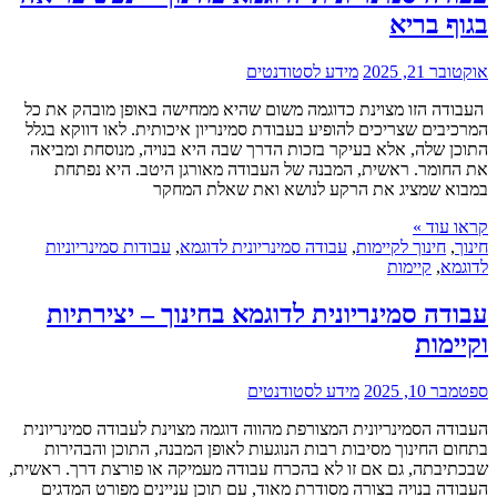
בגוף בריא
אוקטובר 21, 2025
מידע לסטודנטים
העבודה הזו מצוינת כדוגמה משום שהיא ממחישה באופן מובהק את כל
המרכיבים שצריכים להופיע בעבודת סמינריון איכותית. לאו דווקא בגלל
התוכן שלה, אלא בעיקר בזכות הדרך שבה היא בנויה, מנוסחת ומביאה
את החומר. ראשית, המבנה של העבודה מאורגן היטב. היא נפתחת
במבוא שמציג את הרקע לנושא ואת שאלת המחקר
קראו עוד »
חינוך
,
חינוך לקיימות
,
עבודה סמינריונית לדוגמא
,
עבודות סמינריוניות
לדוגמא
,
קיימות
עבודה סמינריונית לדוגמא בחינוך – יצירתיות
וקיימות
ספטמבר 10, 2025
מידע לסטודנטים
העבודה הסמינריונית המצורפת מהווה דוגמה מצוינת לעבודה סמינריונית
בתחום החינוך מסיבות רבות הנוגעות לאופן המבנה, התוכן והבהירות
שבכתיבתה, גם אם זו לא בהכרח עבודה מעמיקה או פורצת דרך. ראשית,
העבודה בנויה בצורה מסודרת מאוד, עם תוכן עניינים מפורט המדגים