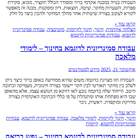
העבודה בנויה במבנה אקדמי ברור ומסודר הכולל תקציר, מבוא, סקירת
ספרות, השערות מחקר, שיטה, תוצאות, דיון ומסקנות. מבנה זה מאפשר
לקורא לעקוב בצורה שיטתית אחר מהלך המחקר ולהבין כיצד כל חלק
קראו עוד »
הצלחה אקדמית
,
חינוך
,
חינוך לקיימות
,
מוטיבציה
,
עבודה סמינריונית
לדוגמא
,
עבודות סמינריוניות לדוגמא
עבודה סמינריונית לדוגמא בחינוך – לימודי
מלאכה
אוקטובר 21, 2025
מידע לסטודנטים
העבודה הזו מצוינת כדוגמה משום שהיא ממחישה באופן ברור כיצד ניתן
לשלב בין מחקר תאורטי לבין חקר יישומי בצורה חינוכית, מעמיקה וכתובה
היטב. הייחוד שלה כדוגמה נובע לאו דווקא מן הנושא עצמו, אלא מהאופן
שבו היא מפתחת אותו ומתנהלת על פי כללי הכתיבה האקדמית בצורה
מדויקת ומוקפדת. ראשית, ניכר
קראו עוד »
חינוך
,
חינוך לקיימות
,
לימודי מלאכה
,
עבודה סמינריונית לדוגמא
,
עבודות
סמינריוניות לדוגמא
,
קיימות
עבודה סמינריונית לדוגמא בחינוך – נפש בריאה