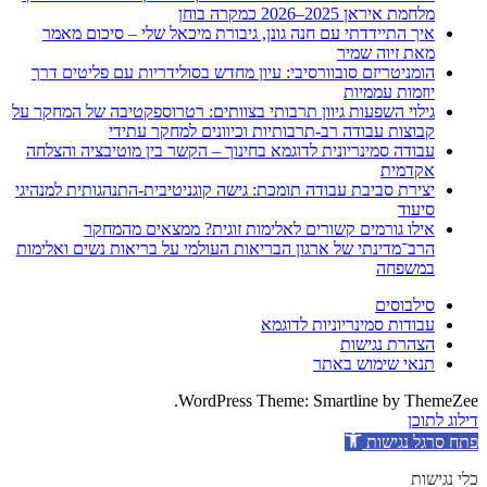
מלחמת איראן 2025–2026 כמקרה בוחן
איך התיידדתי עם חנה גונן, גיבורת מיכאל שלי – סיכום מאמר
מאת זיוה שמיר
הומניטריזם סובוורסיבי: עיון מחדש בסולידריות עם פליטים דרך
יוזמות עממיות
גילוי השפעות גיוון תרבותי בצוותים: רטרוספקטיבה של המחקר על
קבוצות עבודה רב-תרבותיות וכיוונים למחקר עתידי
עבודה סמינריונית לדוגמא בחינוך – הקשר בין מוטיבציה והצלחה
אקדמית
יצירת סביבת עבודה תומכת: גישה קוגניטיבית-התנהגותית למנהיגי
סיעוד
אילו גורמים קשורים לאלימות זוגית? ממצאים מהמחקר
הרב־מדינתי של ארגון הבריאות העולמי על בריאות נשים ואלימות
במשפחה
סילבוסים
עבודות סמינריוניות לדוגמא
הצהרת נגישות
תנאי שימוש באתר
WordPress Theme: Smartline by ThemeZee.
דילוג לתוכן
פתח סרגל נגישות
כלי נגישות