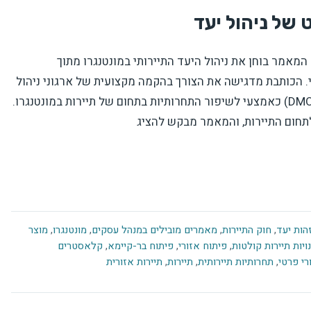
 של ניהול יעד
המאמר בוחן את ניהול היעד התיירותי במונטנגרו מתוך
. הכותבת מדגישה את הצורך בהקמה מקצועית של ארגוני ניהול
יעד (DMO – Destination Management Organizations) כאמצעי לשיפור התחרותיות בתחום של תיירות במונטנגרו.
לתחום התיירות, והמאמר מבקש להציג
הות יעד
,
חוק התיירות
,
מאמרים מובילים במנהל עסקים
,
מונטנגרו
,
מוצר
ויות תיירות קולטות
,
פיתוח אזורי
,
פיתוח בר-קיימא
,
קלאסטרים
רי פרטי
,
תחרותיות תיירותית
,
תיירות
,
תיירות אזורית