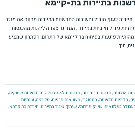
שנות בתיירות בת-קיימא
 תיירות כענף מוביל וחשיבות החדשנות התיירות מהווה את מגזר
נטנגרו ותורמת כ־22% לתמ"ג. עם תחזיות גידול חיוביות במיוחד, המדינה צפויה ליהנות מהכנסות
ירות עד 2026. אולם, מגבלות מהותיות פוגעות בפיתוח בר־קיימא של התחום. הפתרון שמציע
ת, תוך
ות ארגונית
,
חדשנות בתיירות
,
חדשנות לא טכנולוגית
,
חדשנות שיווקית
,
ים
,
מדיניות חדשנות
,
מונטנגרו
,
משוואות מבניות
,
סלובניה
,
עונתיות
עבודה במלונאות
,
שיווק תיירותי
,
שיתוף ציבור בתיירות
,
תיירות בת קיימא
,