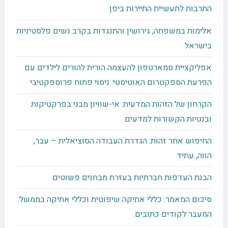
התרבות לתעשיית התיירות ביפן
אלימות במשפחה, גירושין והתנגדות בקרב נשים פלסטיניות
בישראל
אפליקציית סמארטפון להעצמה הורית להורים לילדים עם
הפרעת הספקטרום האוטיסטי: ניסוי פתוח פרוספקטיבי
הקרחון של הזהות המדעית: אי-שוויון מבני בפרקטיקות
ובנטיות הקשורות למדעים
החיפוש אחר זהות: הגדרת העבודה הסוציאלית – עבר,
הווה, עתיד
הבנת העדפות חברתיות בעזרת מבחנים פשוטים
סיכום המאמר: כללי אתיקה שיפוטית וכללי אתיקה בממשל:
המעבר לקודים כתובים