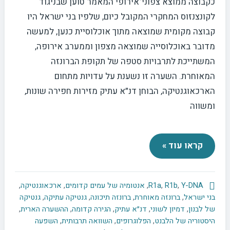
כקבוצה ממוצא צפוני־אירופי המאמר טוען שבניגוד
לקונצנזוס המחקרי המקובל כיום, שלפיו בני ישראל היו
קבוצה מקומית שמוצאה מתוך אוכלוסיית כנען, למעשה
מדובר באוכלוסייה שמוצאה מצפון וממערב אירופה,
המשתייכת לתרבויות סטפה של תקופת הברונזה
המאוחרת. השערה זו נשענת על עדויות מתחום
הארכאוגנטיקה, הבוחן דנ״א עתיק מזירות חפירה שונות,
ומשווה
קראו עוד »
Y-DNA
,
R1b
,
R1a
,
אנטומיה של עמים קדומים
,
ארכאוגנטיקה
,
בני ישראל
,
ברונזה מאוחרת
,
ברונזה תיכונה
,
גנטיקה עתיקה
,
גנטיקה
של לבנון
,
דמיון לשוני
,
דנ״א עתיק
,
הגירה קדומה
,
ההשערה הארית
,
היסטוריה של הלבנט
,
הפלוגרופים
,
השוואה תרבותית
,
השפעה