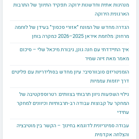
מנהיגות אתית וחדשנות ירוקה: תפקיד התיווך של התרבות
הארגונית הירוקה
הגדרה מחדש של המונח "אזורי סכסוך" בעידן של לוחמה
מרחוק: מלחמת איראן 2025–2026 כמקרה בוחן
איך התיידדתי עם חנה גונן, גיבורת מיכאל שלי – סיכום
מאמר מאת זיוה שמיר
הומניטריזם סובוורסיבי: עיון מחדש בסולידריות עם פליטים
דרך יוזמות עממיות
גילוי השפעות גיוון תרבותי בצוותים: רטרוספקטיבה של
המחקר על קבוצות עבודה רב-תרבותיות וכיוונים למחקר
עתידי
עבודה סמינריונית לדוגמא בחינוך – הקשר בין מוטיבציה
והצלחה אקדמית