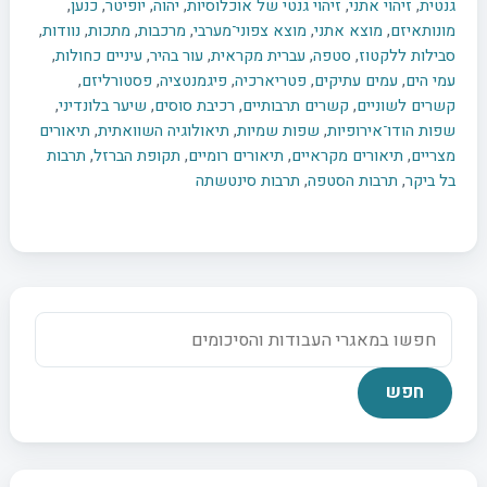
גנטית
,
זיהוי אתני
,
זיהוי גנטי של אוכלוסיות
,
יהוה
,
יופיטר
,
כנען
,
מונותאיזם
,
מוצא אתני
,
מוצא צפוני־מערבי
,
מרכבות
,
מתכות
,
נוודות
,
סבילות ללקטוז
,
סטפה
,
עברית מקראית
,
עור בהיר
,
עיניים כחולות
,
עמי הים
,
עמים עתיקים
,
פטריארכיה
,
פיגמנטציה
,
פסטורליזם
,
קשרים לשוניים
,
קשרים תרבותיים
,
רכיבת סוסים
,
שיער בלונדיני
,
שפות הודו־אירופיות
,
שפות שמיות
,
תיאולוגיה השוואתית
,
תיאורים
מצריים
,
תיאורים מקראיים
,
תיאורים רומיים
,
תקופת הברזל
,
תרבות
בל ביקר
,
תרבות הסטפה
,
תרבות סינטשתה