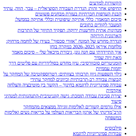
הקשורות למדעים
החיפוש אחר זהות: הגדרת העבודה הסוציאלית – עבר, הווה, עתיד
הבנת העדפות חברתיות בעזרת מבחנים פשוטים
סיכום המאמר: כללי אתיקה שיפוטית וכללי אתיקה בממשל:
המעבר לקודים כתובים
מנהיגות אתית וחדשנות ירוקה: תפקיד התיווך של התרבות
הארגונית הירוקה
הגדרה מחדש של המונח "אזורי סכסוך" בעידן של לוחמה מרחוק:
מלחמת איראן 2025–2026 כמקרה בוחן
איך התיידדתי עם חנה גונן, גיבורת מיכאל שלי – סיכום מאמר
מאת זיוה שמיר
הומניטריזם סובוורסיבי: עיון מחדש בסולידריות עם פליטים דרך
יוזמות עממיות
גילוי השפעות גיוון תרבותי בצוותים: רטרוספקטיבה של המחקר על
קבוצות עבודה רב-תרבותיות וכיוונים למחקר עתידי
עבודה סמינריונית לדוגמא בחינוך – הקשר בין מוטיבציה והצלחה
אקדמית
יצירת סביבת עבודה תומכת: גישה קוגניטיבית-התנהגותית למנהיגי
סיעוד
אילו גורמים קשורים לאלימות זוגית? ממצאים מהמחקר
הרב־מדינתי של ארגון הבריאות העולמי על בריאות נשים ואלימות
במשפחה
סילבוסים
עבודות סמינריוניות לדוגמא