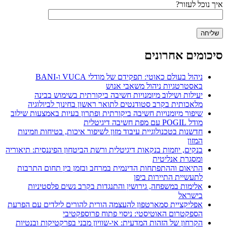
איך נוכל לעזור?
סיכומים אחרונים
ניהול בעולם כאוטי: תפקידם של מודלי VUCA ו-BANI
באסטרטגיות ניהול משאבי אנוש
יעילות ושילוב מיומנויות חשיבה ביקורתית בשימוש בבינה
מלאכותית בקרב סטודנטים לתואר ראשון בחינוך לביולוגיה
שיפור מיומנויות חשיבה ביקורתית ופתרון בעיות באמצעות שילוב
מודל POGIL עם מפת חשיבה דיגיטלית
חדשנות בטכנולוגיית עיבוד מזון לשיפור איכות, בטיחות וזמינות
המזון
בנקים, יוזמות בנקאות דיגיטלית ורשת הביטחון הפיננסית: תיאוריה
ומסגרת אנליטית
התיאום וההתפתחות הדינמית במרחב ובזמן בין תחום התרבות
לתעשיית התיירות ביפן
אלימות במשפחה, גירושין והתנגדות בקרב נשים פלסטיניות
בישראל
אפליקציית סמארטפון להעצמה הורית להורים לילדים עם הפרעת
הספקטרום האוטיסטי: ניסוי פתוח פרוספקטיבי
הקרחון של הזהות המדעית: אי-שוויון מבני בפרקטיקות ובנטיות