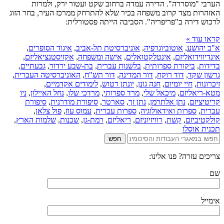
הערבי "מוסררה". הדירה עמדה ברחוב שקט ועטור ירק, ולמרות
האזהרות מצד קרוב משפחה בכיר שלא להתרחק ממרכז העיר, בחר הזוג
לרכוש דירה ב"פריפריה". הסביבה הייתה פסטורלית:
קראו עוד »
א"ב יהושע
,
אוטוביוגרפיה
,
אוניברסיטת תל-אביב
,
איגוד הסופרים
,
אינדיווידואליזם
,
אינטלקטואלים
,
אישה ומשפחה
,
אקזיסטנציאליזם
,
בדידות
,
ביקורת ספרותית
,
בלשנות עברית
,
בת-שבע ירדור
,
גבעתיים
,
גרשון שקד
,
דוד רוקח
,
דור המדינה
,
דור תש"ח
,
האוניברסיטה העברית
,
זיכרונות
,
חיי יומיום
,
חנה גונן
,
יונתן רטוש
,
לימודים אקדמיים
,
מטא-ריאליזם
,
מיכאל שלי
,
מרד ספרותי
,
מרדכי שלו
,
נחל האיילון
,
ניו
קריטיציזם
,
נתן אלתרמן
,
נתן זך
,
סארטר
,
סיפורת מודרנית
,
סיפורת
עברית
,
ספרות ואידאולוגיה
,
ספרות עברית
,
עמוס עוז
,
פול צלאן
,
קולקטיביזם
,
קשת
,
רוויזיוניזם
,
ריאליזם
,
רמת-גן
,
שכנות
,
שלמות הארץ
,
תכנית אוסלו
צריכים עזרה? פנו אלינו:
שם
אימייל