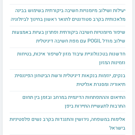
יעילות ושילוב מיומנויות חשיבה ביקורתית בשימוש בבינה
מלאכותית בקרב סטודנטים לתואר ראשון בחינוך לביולוגיה
שיפור מיומנויות חשיבה ביקורתית ופתרון בעיות באמצעות
שילוב מודל POGIL עם מפת חשיבה דיגיטלית
חדשנות בטכנולוגיית עיבוד מזון לשיפור איכות, בטיחות
וזמינות המזון
בנקים, יוזמות בנקאות דיגיטלית ורשת הביטחון הפיננסית:
תיאוריה ומסגרת אנליטית
התיאום וההתפתחות הדינמית במרחב ובזמן בין תחום
התרבות לתעשיית התיירות ביפן
אלימות במשפחה, גירושין והתנגדות בקרב נשים פלסטיניות
בישראל