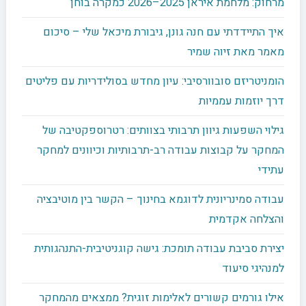
מרחוק: מלחמת איראן 2025–2026 כמקרה בוחן
איך התיידדתי עם חנה גונן, גיבורת מיכאל שלי – סיכום
מאמר מאת זיוה שמיר
הומניטריזם סובוורסיבי: עיון מחדש בסולידריות עם פליטים
דרך יוזמות עממיות
גילוי השפעות גיוון תרבותי בצוותים: רטרוספקטיבה של
המחקר על קבוצות עבודה רב-תרבותיות וכיוונים למחקר
עתידי
עבודה סמינריונית לדוגמא בחינוך – הקשר בין מוטיבציה
והצלחה אקדמית
יצירת סביבת עבודה תומכת: גישה קוגניטיבית-התנהגותית
למנהיגי סיעוד
אילו גורמים קשורים לאלימות זוגית? ממצאים מהמחקר