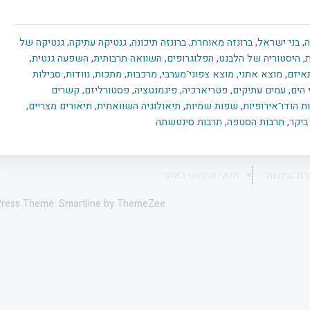
ה
,
בני ישראל
,
ברונזה מאוחרת
,
ברונזה תיכונה
,
גנטיקה עתיקה
,
גנטיקה של
,
היסטוריה של הלבנט
,
הפלוגרופים
,
השוואה תרבותית
,
השפעה גנטית
,
איזם
,
מוצא אתני
,
מוצא צפוני־מערבי
,
מרכבות
,
מתכות
,
נוודות
,
סבילות
 הים
,
עמים עתיקים
,
פטריארכיה
,
פיגמנטציה
,
פסטורליזם
,
קשרים
 הודו־אירופיות
,
שפות שמיות
,
תיאולוגיה השוואתית
,
תיאורים מצריים
,
ביקר
,
תרבות הסטפה
,
תרבות סינטשתה
רת נגישות
תנאי שימוש באתר
ress Theme: Smartline by ThemeZee.