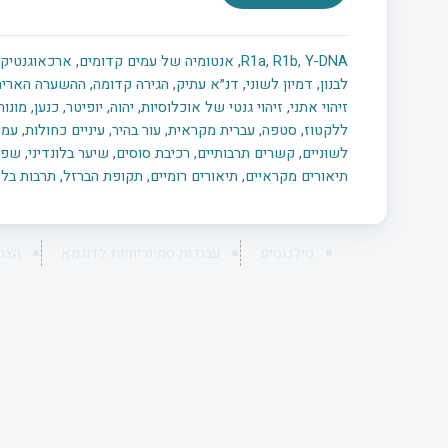
Y-DNA
,
R1b
,
R1a
,
אנטומיה של עמים קדומים
,
ארכאוגנטיק
לבנון
,
דמיון לשוני
,
דנ״א עתיק
,
הגירה קדומה
,
ההשערה הארית
זיהוי אתני
,
זיהוי גנטי של אוכלוסיות
,
יהוה
,
יופיטר
,
כנען
,
מונות
ללקטוז
,
סטפה
,
עברית מקראית
,
עור בהיר
,
עיניים כחולות
,
עמי
לשוניים
,
קשרים תרבותיים
,
רכיבת סוסים
,
שיער בלונדיני
,
שפות
תיאורים מקראיים
,
תיאורים רומיים
,
תקופת הברזל
,
תרבות בל 
סילבוסים
עבודות סמינריוניות לדוגמא
הצה