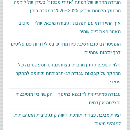
הגדרה מחדש של המונח "אזורי סכסוך" בעידן של לוחמה
מרחוק: מלחמת איראן 2025–2026 כמקרה בוחן
איך התיידדתי עם חנה גונן, גיבורת מיכאל שלי – סיכום
מאמר מאת זיוה שמיר
הומניטריזם סובוורסיבי: עיון מחדש בסולידריות עם פליטים
דרך יוזמות עממיות
גילוי השפעות גיוון תרבותי בצוותים: רטרוספקטיבה של
המחקר על קבוצות עבודה רב-תרבותיות וכיוונים למחקר
עתידי
עבודה סמינריונית לדוגמא בחינוך – הקשר בין מוטיבציה
והצלחה אקדמית
יצירת סביבת עבודה תומכת: גישה קוגניטיבית-התנהגותית
למנהיגי סיעוד