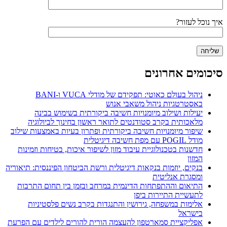
איך נוכל לעזור?
סיכומים אחרונים
ניהול בעולם כאוטי: תפקידם של מודלי VUCA ו-BANI
באסטרטגיות ניהול משאבי אנוש
יעילות ושילוב מיומנויות חשיבה ביקורתית בשימוש בבינה
מלאכותית בקרב סטודנטים לתואר ראשון בחינוך לביולוגיה
שיפור מיומנויות חשיבה ביקורתית ופתרון בעיות באמצעות שילוב
מודל POGIL עם מפת חשיבה דיגיטלית
חדשנות בטכנולוגיית עיבוד מזון לשיפור איכות, בטיחות וזמינות
המזון
בנקים, יוזמות בנקאות דיגיטלית ורשת הביטחון הפיננסית: תיאוריה
ומסגרת אנליטית
התיאום וההתפתחות הדינמית במרחב ובזמן בין תחום התרבות
לתעשיית התיירות ביפן
אלימות במשפחה, גירושין והתנגדות בקרב נשים פלסטיניות
בישראל
אפליקציית סמארטפון להעצמה הורית להורים לילדים עם הפרעת