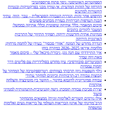
הספקטרום האוטיסטי: ניסוי פתוח פרוספקטיבי
הקרחון של הזהות המדעית: אי-שוויון מבני בפרקטיקות ובנטיות
הקשורות למדעים
החיפוש אחר זהות: הגדרת העבודה הסוציאלית – עבר, הווה, עתיד
הבנת העדפות חברתיות בעזרת מבחנים פשוטים
סיכום המאמר: כללי אתיקה שיפוטית וכללי אתיקה בממשל:
המעבר לקודים כתובים
מנהיגות אתית וחדשנות ירוקה: תפקיד התיווך של התרבות
הארגונית הירוקה
הגדרה מחדש של המונח "אזורי סכסוך" בעידן של לוחמה מרחוק:
מלחמת איראן 2025–2026 כמקרה בוחן
איך התיידדתי עם חנה גונן, גיבורת מיכאל שלי – סיכום מאמר
מאת זיוה שמיר
הומניטריזם סובוורסיבי: עיון מחדש בסולידריות עם פליטים דרך
יוזמות עממיות
גילוי השפעות גיוון תרבותי בצוותים: רטרוספקטיבה של המחקר על
קבוצות עבודה רב-תרבותיות וכיוונים למחקר עתידי
עבודה סמינריונית לדוגמא בחינוך – הקשר בין מוטיבציה והצלחה
אקדמית
יצירת סביבת עבודה תומכת: גישה קוגניטיבית-התנהגותית למנהיגי
סיעוד
אילו גורמים קשורים לאלימות זוגית? ממצאים מהמחקר
הרב־מדינתי של ארגון הבריאות העולמי על בריאות נשים ואלימות
במשפחה