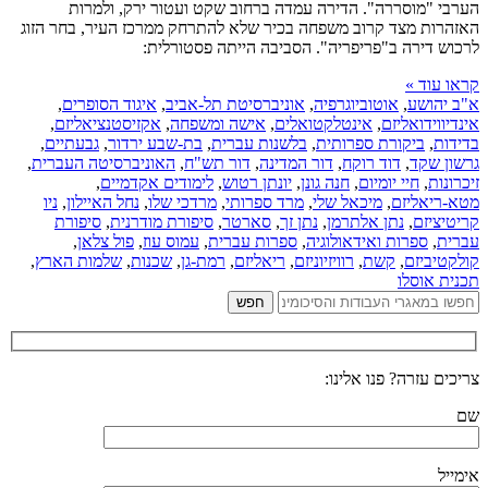
הערבי "מוסררה". הדירה עמדה ברחוב שקט ועטור ירק, ולמרות
האזהרות מצד קרוב משפחה בכיר שלא להתרחק ממרכז העיר, בחר הזוג
לרכוש דירה ב"פריפריה". הסביבה הייתה פסטורלית:
קראו עוד »
א"ב יהושע
,
אוטוביוגרפיה
,
אוניברסיטת תל-אביב
,
איגוד הסופרים
,
אינדיווידואליזם
,
אינטלקטואלים
,
אישה ומשפחה
,
אקזיסטנציאליזם
,
בדידות
,
ביקורת ספרותית
,
בלשנות עברית
,
בת-שבע ירדור
,
גבעתיים
,
גרשון שקד
,
דוד רוקח
,
דור המדינה
,
דור תש"ח
,
האוניברסיטה העברית
,
זיכרונות
,
חיי יומיום
,
חנה גונן
,
יונתן רטוש
,
לימודים אקדמיים
,
מטא-ריאליזם
,
מיכאל שלי
,
מרד ספרותי
,
מרדכי שלו
,
נחל האיילון
,
ניו
קריטיציזם
,
נתן אלתרמן
,
נתן זך
,
סארטר
,
סיפורת מודרנית
,
סיפורת
עברית
,
ספרות ואידאולוגיה
,
ספרות עברית
,
עמוס עוז
,
פול צלאן
,
קולקטיביזם
,
קשת
,
רוויזיוניזם
,
ריאליזם
,
רמת-גן
,
שכנות
,
שלמות הארץ
,
תכנית אוסלו
צריכים עזרה? פנו אלינו:
שם
אימייל