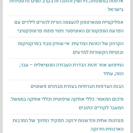
אלימות במשפחה, גירושין והתנגדות בקרב נשים פלסטיניות
בישראל
אפליקציית סמארטפון להעצמה הורית להורים לילדים עם
הפרעת הספקטרום האוטיסטי: ניסוי פתוח פרוספקטיבי
הקרחון של הזהות המדעית: אי-שוויון מבני בפרקטיקות
ובנטיות הקשורות למדעים
החיפוש אחר זהות: הגדרת העבודה הסוציאלית – עבר,
הווה, עתיד
הבנת העדפות חברתיות בעזרת מבחנים פשוטים
סיכום המאמר: כללי אתיקה שיפוטית וכללי אתיקה בממשל:
המעבר לקודים כתובים
מנהיגות אתית וחדשנות ירוקה: תפקיד התיווך של התרבות
הארגונית הירוקה