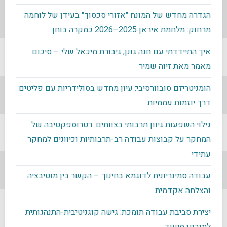
הגדרה מחדש של המונח "אזורי סכסוך" בעידן של לוחמה
מרחוק: מלחמת איראן 2025–2026 כמקרה בוחן
איך התיידדתי עם חנה גונן, גיבורת מיכאל שלי – סיכום
מאמר מאת זיוה שמיר
הומניטריזם סובוורסיבי: עיון מחדש בסולידריות עם פליטים
דרך יוזמות עממיות
גילוי השפעות גיוון תרבותי בצוותים: רטרוספקטיבה של
המחקר על קבוצות עבודה רב-תרבותיות וכיוונים למחקר
עתידי
עבודה סמינריונית לדוגמא בחינוך – הקשר בין מוטיבציה
והצלחה אקדמית
יצירת סביבת עבודה תומכת: גישה קוגניטיבית-התנהגותית