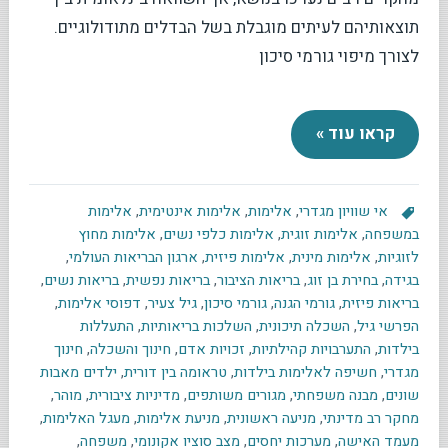
תוצאותיהם לעיתים מוגבלת בשל הבדלים מתודולוגיים.
לצורך מיפוי גורמי סיכון
קראו עוד »
אי שוויון מגדרי
,
אלימות
,
אלימות אינטימית
,
אלימות
במשפחה
,
אלימות זוגית
,
אלימות כלפי נשים
,
אלימות מחוץ
לזוגיות
,
אלימות מינית
,
אלימות פיזית
,
ארגון הבריאות העולמי
,
בגידה
,
בחירת בן זוג
,
בריאות הציבור
,
בריאות נפשית
,
בריאות נשים
,
בריאות פיזית
,
גורמי הגנה
,
גורמי סיכון
,
גיל צעיר
,
דפוסי אלימות
,
הפרשי גיל
,
השכלה תיכונית
,
השלכות בריאותיות
,
התעללות
בילדות
,
התערבויות קהילתיות
,
זכויות אדם
,
חינוך והשכלה
,
חינוך
מגדרי
,
חשיפה לאלימות בילדות
,
טראומה בין דורית
,
ילדים מאבות
שונים
,
מבנה משפחתי
,
מגורים משותפים
,
מדיניות ציבורית
,
מוהר
,
מחקר רב מדינתי
,
מניעה ראשונית
,
מניעת אלימות
,
מעגל האלימות
,
מעמד האישה
,
מערכות יחסים
,
מצב סוציו אקונומי
,
משפחה
,