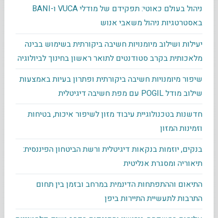
ניהול בעולם כאוטי: תפקידם של מודלי VUCA ו-BANI
באסטרטגיות ניהול משאבי אנוש
יעילות ושילוב מיומנויות חשיבה ביקורתית בשימוש בבינה
מלאכותית בקרב סטודנטים לתואר ראשון בחינוך לביולוגיה
שיפור מיומנויות חשיבה ביקורתית ופתרון בעיות באמצעות
שילוב מודל POGIL עם מפת חשיבה דיגיטלית
חדשנות בטכנולוגיית עיבוד מזון לשיפור איכות, בטיחות
וזמינות המזון
בנקים, יוזמות בנקאות דיגיטלית ורשת הביטחון הפיננסית:
תיאוריה ומסגרת אנליטית
התיאום וההתפתחות הדינמית במרחב ובזמן בין תחום
התרבות לתעשיית התיירות ביפן