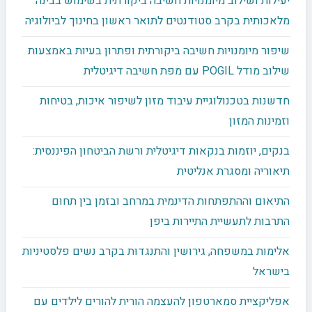
יעילות ושילוב מיומנויות חשיבה ביקורתית בשימוש בבינה
מלאכותית בקרב סטודנטים לתואר ראשון בחינוך לביולוגיה
שיפור מיומנויות חשיבה ביקורתית ופתרון בעיות באמצעות
שילוב מודל POGIL עם מפת חשיבה דיגיטלית
חדשנות בטכנולוגיית עיבוד מזון לשיפור איכות, בטיחות
וזמינות המזון
בנקים, יוזמות בנקאות דיגיטלית ורשת הביטחון הפיננסית:
תיאוריה ומסגרת אנליטית
התיאום וההתפתחות הדינמית במרחב ובזמן בין תחום
התרבות לתעשיית התיירות ביפן
אלימות במשפחה, גירושין והתנגדות בקרב נשים פלסטיניות
בישראל
אפליקציית סמארטפון להעצמה הורית להורים לילדים עם