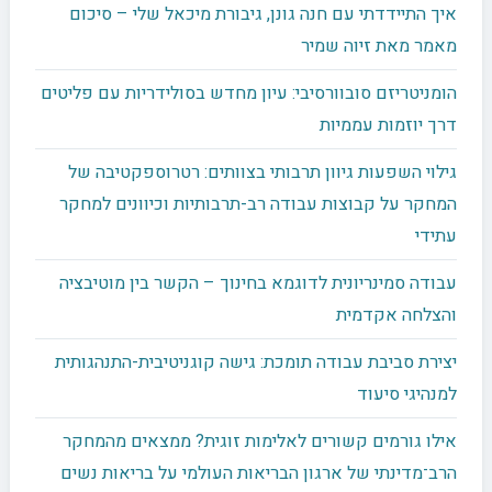
איך התיידדתי עם חנה גונן, גיבורת מיכאל שלי – סיכום
מאמר מאת זיוה שמיר
הומניטריזם סובוורסיבי: עיון מחדש בסולידריות עם פליטים
דרך יוזמות עממיות
גילוי השפעות גיוון תרבותי בצוותים: רטרוספקטיבה של
המחקר על קבוצות עבודה רב-תרבותיות וכיוונים למחקר
עתידי
עבודה סמינריונית לדוגמא בחינוך – הקשר בין מוטיבציה
והצלחה אקדמית
יצירת סביבת עבודה תומכת: גישה קוגניטיבית-התנהגותית
למנהיגי סיעוד
אילו גורמים קשורים לאלימות זוגית? ממצאים מהמחקר
הרב־מדינתי של ארגון הבריאות העולמי על בריאות נשים