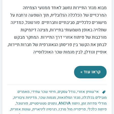
מבוא מגזר התיירות נחשב לאחד ממנועי הצמיחה
המרכזיים של הכלכלה הגלובלית, תוך השפעה נרחבת על
מישורים כלכליים, סביבתיים וחברתיים. פורטוגל, כמדינה
שתלויה באופן משמעותי בתיירות, מציגה דינמיקות
מורכבות של פיתוח אזורי דרך התיירות. המחקר מבקש
לבחון את הקשר בין פריסתן הגאוגרפית של חברות תיירות,
אופיין וגודלן, לבין מגמות שכר האוכלוסייה
קראו עוד »
אי־שוויון אזורי
,
גודל עסקים
,
חיזוי שכר עתידי
,
מאמרים
מובילים בכלכלה
,
מגזר המלונאות
,
מגמות שכר
,
מדיניות ציבורית
,
מודלי סדרות זמן
,
ניתוח ANOVA
,
נתונים סטטיסטיים
,
פורטוגל
,
פיתוח כלכלי
,
פריפריה מול מרכז
,
רגרסיה ליניארית
,
שונות אזורית
,