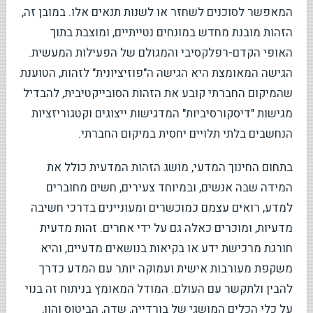
המאפשר לסוכנים לשחזר או לשנות תנאים אלו. במובן זה,
הזהות מובנת מחדש במונחים נטייתיים, ומוצבת בתוך
האופי הקדם-רפלקסיבי והמגולם של הפעילות המעשית.
הגישה המאומצת היא הגישה ה"פוזיציונית" לזהות, הטוענת
שהמיקום החברתי קובע את הזהות הסובייקטיבית, להבדיל
מגישות "דיסקורסיביות" המדגישות ייצוגים וקטגוריזציות
הנחשבים בלתי תלויים יחסית במיקום החברתי.
בתחום החינוך המדעי, מושג הזהות המדעית כולל את
המידה שבה אנשים, ובמיוחד צעירים, חשים מחוברים
למדע, רואים עצמם כמוכשרים ומעוניינים בדרכי חשיבה
מדעיות, ומוכרים כאלה גם על ידי אחרים. זהות מדעית
חורגת מרכישת ידע או בקיאות בנושאים מדעיים, והיא
משקפת מעורבות אישית ועמוקה יותר עם המדע כדרך
להבין ולתקשר עם העולם. המודל המאומץ בניתוח זה בנוי
על כלי הכלים המושגי של בורדייה, שדה, הביטוס והון,