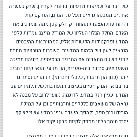
של דבר על שאיפות מדעיות. בדומה לקרחון, שרק כעשרה
אחוזים ממבנהו נראים מעל פני המים, הפרקטיקות
וההעדפות הנצפות מהוות רק חלק קטן ממה שמרכיב את
האדם. החלק הגלוי העליון של המודל מייצג עמדות כלפי
המדע ופרקטיקות הקשורות אליו, המהוות את ההיבטים
הנראים לעין של הזהות המדעית. השכבות הטבועות מתחת
לפני השטח מתארות את המבנים הבסיסיים, ביניהם תמיכה
משפחתית, סביבה בית-ספרית, הון מדעי ותנאי קיום רחבים
יותר (כגון הון תרבותי, כלכלי וחברתי), הנותרים נסתרים
ברובם אך הם קריטיים בעיצוב המעורבות של תלמידים עם
המדע. עניין חזק במדע, לדוגמה, נשען לרוב על מבנה לא
נראה של משאבים כלכליים ותרבותיים וכן על תמיכת
הורים ובית ספר, ולהפך, היעדר עניין במדע עשוי לשקף
יסוד תומך בלתי מספק לקיום פרקטיקות אלו.
נוכח ממצאים אלה מוצע כי במקום למקד מאמצים