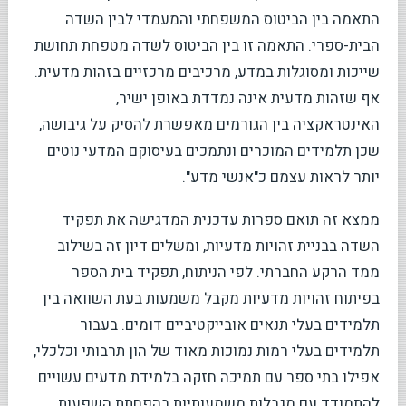
התאמה בין הביטוס המשפחתי והמעמדי לבין השדה
הבית-ספרי. התאמה זו בין הביטוס לשדה מטפחת תחושת
שייכות ומסוגלות במדע, מרכיבים מרכזיים בזהות מדעית.
אף שזהות מדעית אינה נמדדת באופן ישיר,
האינטראקציה בין הגורמים מאפשרת להסיק על גיבושה,
שכן תלמידים המוכרים ונתמכים בעיסוקם המדעי נוטים
יותר לראות עצמם כ"אנשי מדע".
ממצא זה תואם ספרות עדכנית המדגישה את תפקיד
השדה בבניית זהויות מדעיות, ומשלים דיון זה בשילוב
ממד הרקע החברתי. לפי הניתוח, תפקיד בית הספר
בפיתוח זהויות מדעיות מקבל משמעות בעת השוואה בין
תלמידים בעלי תנאים אובייקטיביים דומים. בעבור
תלמידים בעלי רמות נמוכות מאוד של הון תרבותי וכלכלי,
אפילו בתי ספר עם תמיכה חזקה בלמידת מדעים עשויים
להתמודד עם מגבלות משמעותיות בהפחתת השפעות