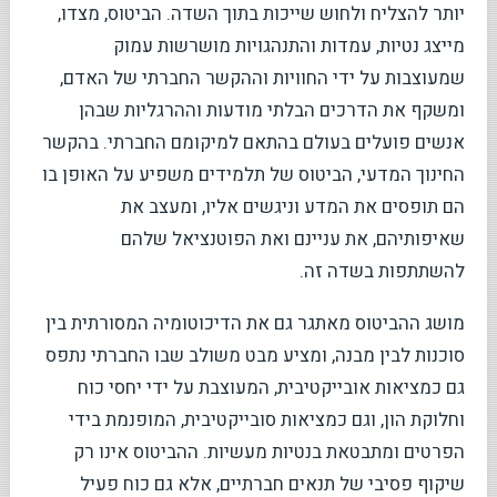
יותר להצליח ולחוש שייכות בתוך השדה. הביטוס, מצדו,
מייצג נטיות, עמדות והתנהגויות מושרשות עמוק
שמעוצבות על ידי החוויות וההקשר החברתי של האדם,
ומשקף את הדרכים הבלתי מודעות וההרגליות שבהן
אנשים פועלים בעולם בהתאם למיקומם החברתי. בהקשר
החינוך המדעי, הביטוס של תלמידים משפיע על האופן בו
הם תופסים את המדע וניגשים אליו, ומעצב את
שאיפותיהם, את עניינם ואת הפוטנציאל שלהם
להשתתפות בשדה זה.
מושג ההביטוס מאתגר גם את הדיכוטומיה המסורתית בין
סוכנות לבין מבנה, ומציע מבט משולב שבו החברתי נתפס
גם כמציאות אובייקטיבית, המעוצבת על ידי יחסי כוח
וחלוקת הון, וגם כמציאות סובייקטיבית, המופנמת בידי
הפרטים ומתבטאת בנטיות מעשיות. ההביטוס אינו רק
שיקוף פסיבי של תנאים חברתיים, אלא גם כוח פעיל