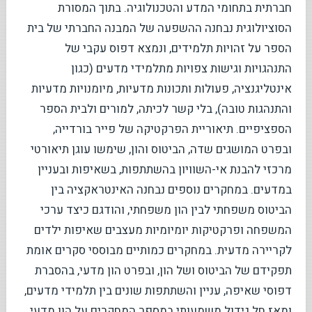
חברתית בתחומי המדע והטכנולוגיה. בתוך המסורת
הסוציולוגית נבחנה ההשפעה של המבנה החברתי של בית
הספר על זהויות תלמידים, ונמצא דפוס עקבי של
התנהגויות וגישות צפויות מתלמידי מדעים (כגון
אינטליגנציה, פעולות ותכונות מדעיות, מיומנויות מדעיות
והתנהגות טובה), בלי קשר לכיתה, למורים ולבית הספר
הספציפיים. תיאוריית הפרקטיקה של פייר בורדייה,
ובפרט המושגים שדה, הביטוס והון, שימשו עוגן תיאורטי
מרכזי להבנת אי-השוויון בהשתתפות, בשאיפות ובעניין
במדעים. במחקרים נוספים נבחנה האינטראקציה בין
הביטוס משפחתי לבין הון משפחתי, והודגם כיצד ערכי
המשפחה ופרקטיקות יומיומיות מעצבים שאיפות ילדים
לקריירה מדעית. במחקרים כמותיים מבוססי סקרים אומת
תפקידם של הביטוס ושל הון, ובפרט הון מדעי, בהסברת
דפוסי שאיפה, עניין והשתתפות שונים בין תלמידי מדעים,
ומאז חל גידול משמעותי במספר המחקרים על הון מדעי