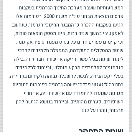
המשמעותיות שעבר מערכת החינוך הגרמנית בעקבות
פרסום תוצאות מבחני פיז"ה משנת 2000. רפורמות אלו
הגיעו בעקבות ההכרה כי המבנה החינוכי הגרמני, שנחשב
לאפקטיבי במשך שנים רבות, אינו מספק תוצאות טובות,
וכי קיימים פערים חדים על בסיס מעמד סוציו-אקונומי.
שיטת המסלולים המוקדמת, המפצלת תלמידים לדרכי
לימוד שונות בגיל עשר, חיזקה אי-שוויון חברתי והגבילה
הזדמנויות לתלמידים מרקע מוחלש, ובייחוד לתלמידים
בעלי רקע הגירה, לגשת להשכלה גבוהה ולקידום בקריירה.
בתגובה ל"זעזוע פיז"ה" יישמה גרמניה רפורמות חינוכיות
מגוונות שנועדו להתמודד עם אי-שוויון זה, אך חרף
השיפורים, פערים מהותיים, ובייחוד בנושא הגישה להון
תרבותי, נותרו על כנם.
שיטת המחקר