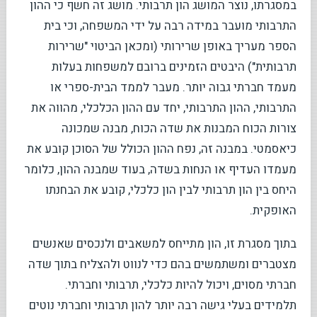
במסגרתו, נוצר המושג הון תרבותי. מושג זה חשף כי ההון
התרבותי מועבר במידה רבה על ידי המשפחה, וכי בית
הספר מעריך באופן שרירותי (ומכאן הביטוי "שרירות
תרבותית") היבטים הזמינים ברובם למשפחות בעלות
מעמד חברתי גבוה יותר. מעבר לממד הבית-ספרי או
התרבותי, ההון התרבותי, יחד עם ההון הכלכלי, מהווה את
צורות הכוח המבנות את שדה הכוח, מבנה שמכונה
כיאסמטי. במבנה זה, נפח ההון הכולל של הסוכן קובע את
מעמדו העדיף או הנחות בשדה, בעוד שמבנה ההון, כלומר
היחס בין הון תרבותי לבין הון כלכלי, קובע את הבחנתו
האופקית.
בתוך מסגרת זו, הון מתייחס למשאבים ולנכסים שאנשים
מצטברים ומשתמשים בהם כדי לנווט ולהצליח בתוך שדה
חברתי מסוים, ויכול להיות כלכלי, תרבותי וחברתי.
תלמידים בעלי גישה רבה יותר להון תרבותי וחברתי נוטים