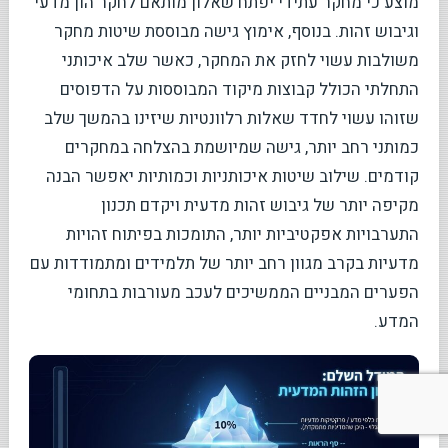
מוצע כי מחקר עתידי יפתח שאלון מותאם לחקר הון מדעי
וגיבוש זהות. בנוסף, אימוץ גישה מבוססת שיטות מחקר
משולבות עשוי לחזק את המחקר, כאשר שלב איכותני
התחלתי הכולל קבוצות מיקוד המבוססות על הדפוסים
שזוהו עשוי לחדד שאלות רלוונטיות שיזינו בהמשך שלב
כמותני רחב יותר, גישה שמיושמת בהצלחה במחקרים
קודמים. שילוב שיטות איכותניות וכמותיות יאפשר הבנה
מקיפה יותר של גיבוש זהות מדעית ויקדם תכנון
התערבויות אפקטיביות יותר, התומכות בפיתוח זהויות
מדעיות בקרב מגוון רחב יותר של תלמידים ומתמודדות עם
הפערים המבניים הממשיכים לעכב מעורבות בתחומי
המדע.