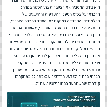
את מרחב ההון המדעי הגדול יותר. כלומר, הרקע החברתי
הוא גורם המסביר את הצטברות בתי הספר במרחב
החברתי על בסיס הטעם, ההעדפות וההישגים של
התלמידים. ההפרדה במיקום בתי הספר במרחב החברתי,
המתאימה להיררכיות המעמד החברתי, מאששת את מושג
ההון המדעי על ידי הדגמת האופן שבו הון כלכלי ותרבותי
מתורגם למשאבים ולנטיות הקשורים למדעים. הממצאים
חושפים אילו קבוצות חברתיות בגרמניה ממנפות ביעילות
את ההון הכלכלי והתרבותי שלהן לבניית הון מדעי, תהליך
שאינו מובן מאליו ומשתנה בין הקשרים. בכך מתקבלת
עדות אמפירית לתפקיד ההון המדעי בשחזור אי-שוויון
חברתי בחינוך המדעי, היררכיה שנצפתה גם במחקרים
קודמים שהשתמשו במתודולוגיות שונות.