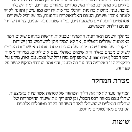
כוללים גיל מתקדם, מגדר נשי, מגורים באזורים כפריים, רמת השכלה
נמוכה, עוני, מחלות כרוניות והרגלי בריאות ירודים כמו עישון ותזונה לקויה.
לאחר אובדן שיניים, העצם האלוואולרית מתנוונת, מה שמוביל לשינויים
אסתטיים ותפקודיים משמעותיים, כמו הקטנת גובה הפנים, צניחת שרירי
הפנים ודלדול השפתיים.
במהלך השנים האחרונות התפתחו טכניקות חדשות בתחום שיקום הפה
באמצעות שתלים דנטליים, אך לא תמיד ניתן להשתמש בהן ישירות
במקרים של אטרופיה חמורה של העצם בלסת. אחת האפשרויות הקיימות
לשיקום מבנים כאלה היא שימוש בשתלי עצם אוטולוגיים, במיוחד מאזור
רכס הכסל (iliac crest), שמספקים נפח גדול של עצם. עם זאת, מידע על
פרקטיקה זו באלבניה היה עד כה מועט, והמאמר הנוכחי מבקש לגשר על
פער זה.
מטרת המחקר
המחקר נועד לתאר את הליך השחזור של לסתות אטרופיות באמצעות
שתלי עצם מאזור רכס הכסל, וכן להעריך את שיעור ההישרדות של
שתלים דנטליים שהושתלו לאחר השחזור בקרב מטופלים אלבנים
הסובלים מאדנטוליזם מוחלט.
שיטות