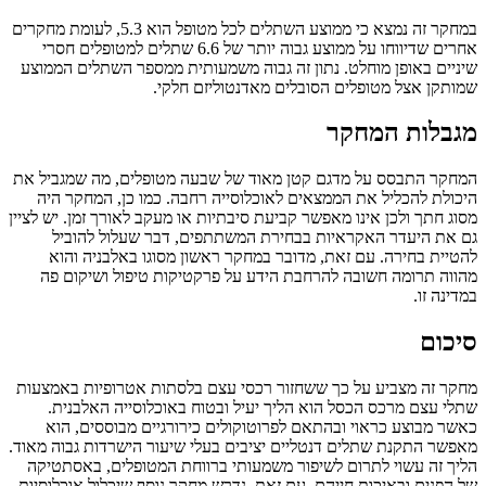
במחקר זה נמצא כי ממוצע השתלים לכל מטופל הוא 5.3, לעומת מחקרים
אחרים שדיווחו על ממוצע גבוה יותר של 6.6 שתלים למטופלים חסרי
שיניים באופן מוחלט. נתון זה גבוה משמעותית ממספר השתלים הממוצע
שמותקן אצל מטופלים הסובלים מאדנטוליזם חלקי.
מגבלות המחקר
המחקר התבסס על מדגם קטן מאוד של שבעה מטופלים, מה שמגביל את
היכולת להכליל את הממצאים לאוכלוסייה רחבה. כמו כן, המחקר היה
מסוג חתך ולכן אינו מאפשר קביעת סיבתיות או מעקב לאורך זמן. יש לציין
גם את היעדר האקראיות בבחירת המשתתפים, דבר שעלול להוביל
להטיית בחירה. עם זאת, מדובר במחקר ראשון מסוגו באלבניה והוא
מהווה תרומה חשובה להרחבת הידע על פרקטיקות טיפול ושיקום פה
במדינה זו.
סיכום
מחקר זה מצביע על כך ששחזור רכסי עצם בלסתות אטרופיות באמצעות
שתלי עצם מרכס הכסל הוא הליך יעיל ובטוח באוכלוסייה האלבנית.
כאשר מבוצע כראוי ובהתאם לפרוטוקולים כירורגיים מבוססים, הוא
מאפשר התקנת שתלים דנטליים יציבים בעלי שיעור הישרדות גבוה מאוד.
הליך זה עשוי לתרום לשיפור משמעותי ברווחת המטופלים, באסתטיקה
של הפנים ובאיכות חייהם. עם זאת, נדרש מחקר נוסף שיכלול אוכלוסיות