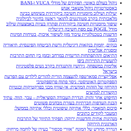
ניהול בעולם כאוטי: תפקידם של מודלי VUCA ו-BANI
באסטרטגיות ניהול משאבי אנוש
יעילות ושילוב מיומנויות חשיבה ביקורתית בשימוש בבינה
מלאכותית בקרב סטודנטים לתואר ראשון בחינוך לביולוגיה
שיפור מיומנויות חשיבה ביקורתית ופתרון בעיות באמצעות שילוב
מודל POGIL עם מפת חשיבה דיגיטלית
חדשנות בטכנולוגיית עיבוד מזון לשיפור איכות, בטיחות וזמינות
המזון
בנקים, יוזמות בנקאות דיגיטלית ורשת הביטחון הפיננסית: תיאוריה
ומסגרת אנליטית
התיאום וההתפתחות הדינמית במרחב ובזמן בין תחום התרבות
לתעשיית התיירות ביפן
אלימות במשפחה, גירושין והתנגדות בקרב נשים פלסטיניות
בישראל
אפליקציית סמארטפון להעצמה הורית להורים לילדים עם הפרעת
הספקטרום האוטיסטי: ניסוי פתוח פרוספקטיבי
הקרחון של הזהות המדעית: אי-שוויון מבני בפרקטיקות ובנטיות
הקשורות למדעים
החיפוש אחר זהות: הגדרת העבודה הסוציאלית – עבר, הווה, עתיד
הבנת העדפות חברתיות בעזרת מבחנים פשוטים
סיכום המאמר: כללי אתיקה שיפוטית וכללי אתיקה בממשל:
המעבר לקודים כתובים
מנהיגות אתית וחדשנות ירוקה: תפקיד התיווך של התרבות
הארגונית הירוקה
הגדרה מחדש של המונח "אזורי סכסוך" בעידן של לוחמה מרחוק: