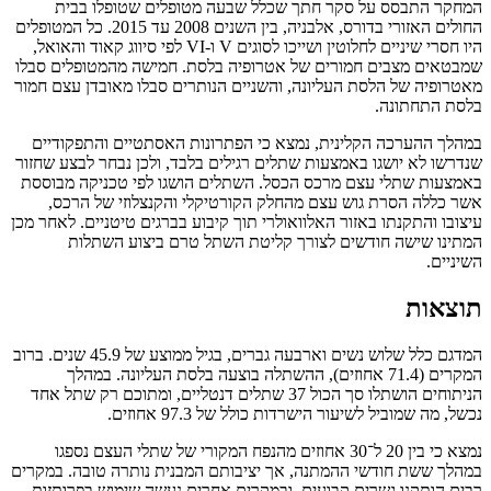
המחקר התבסס על סקר חתך שכלל שבעה מטופלים שטופלו בבית
החולים האזורי בדורס, אלבניה, בין השנים 2008 עד 2015. כל המטופלים
היו חסרי שיניים לחלוטין ושייכו לסוגים V ו-VI לפי סיווג קאוד והאואל,
שמבטאים מצבים חמורים של אטרופיה בלסת. חמישה מהמטופלים סבלו
מאטרופיה של הלסת העליונה, והשניים הנותרים סבלו מאובדן עצם חמור
בלסת התחתונה.
במהלך ההערכה הקלינית, נמצא כי הפתרונות האסתטיים והתפקודיים
שנדרשו לא יושגו באמצעות שתלים רגילים בלבד, ולכן נבחר לבצע שחזור
באמצעות שתלי עצם מרכס הכסל. השתלים הושגו לפי טכניקה מבוססת
אשר כללה הסרת גוש עצם מהחלק הקורטיקלי והקנצלוזי של הרכס,
עיצובו והתקנתו באזור האלוואולרי תוך קיבוע בברגים טיטניים. לאחר מכן
המתינו שישה חודשים לצורך קליטת השתל טרם ביצוע השתלות
השיניים.
תוצאות
המדגם כלל שלוש נשים וארבעה גברים, בגיל ממוצע של 45.9 שנים. ברוב
המקרים (71.4 אחוזים), ההשתלה בוצעה בלסת העליונה. במהלך
הניתוחים הושתלו סך הכול 37 שתלים דנטליים, ומתוכם רק שתל אחד
נכשל, מה שמוביל לשיעור הישרדות כולל של 97.3 אחוזים.
נמצא כי בין 20 ל־30 אחוזים מהנפח המקורי של שתלי העצם נספגו
במהלך ששת חודשי ההמתנה, אך יציבותם המבנית נותרה טובה. במקרים
רבים הותקנו גשרים קבועים, ובמקרים אחרים נעשה שימוש בפרותזות.