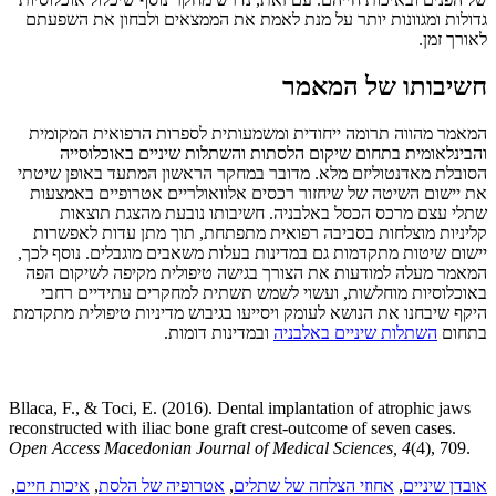
גדולות ומגוונות יותר על מנת לאמת את הממצאים ולבחון את השפעתם
לאורך זמן.
חשיבותו של המאמר
המאמר מהווה תרומה ייחודית ומשמעותית לספרות הרפואית המקומית
והבינלאומית בתחום שיקום הלסתות והשתלות שיניים באוכלוסייה
הסובלת מאדנטוליזם מלא. מדובר במחקר הראשון המתעד באופן שיטתי
את יישום השיטה של שיחזור רכסים אלוואולריים אטרופיים באמצעות
שתלי עצם מרכס הכסל באלבניה. חשיבותו נובעת מהצגת תוצאות
קליניות מוצלחות בסביבה רפואית מתפתחת, תוך מתן עדות לאפשרות
יישום שיטות מתקדמות גם במדינות בעלות משאבים מוגבלים. נוסף לכך,
המאמר מעלה למודעות את הצורך בגישה טיפולית מקיפה לשיקום הפה
באוכלוסיות מוחלשות, ועשוי לשמש תשתית למחקרים עתידיים רחבי
היקף שיבחנו את הנושא לעומק ויסייעו בגיבוש מדיניות טיפולית מתקדמת
בתחום
השתלות שיניים באלבניה
ובמדינות דומות.
Bllaca, F., & Toci, E. (2016). Dental implantation of atrophic jaws
reconstructed with iliac bone graft crest-outcome of seven cases.
Open Access Macedonian Journal of Medical Sciences, 4
(4), 709.
אובדן שיניים
,
אחוזי הצלחה של שתלים
,
אטרופיה של הלסת
,
איכות חיים
,