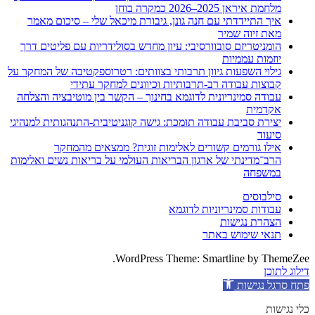
מלחמת איראן 2025–2026 כמקרה בוחן
איך התיידדתי עם חנה גונן, גיבורת מיכאל שלי – סיכום מאמר
מאת זיוה שמיר
הומניטריזם סובוורסיבי: עיון מחדש בסולידריות עם פליטים דרך
יוזמות עממיות
גילוי השפעות גיוון תרבותי בצוותים: רטרוספקטיבה של המחקר על
קבוצות עבודה רב-תרבותיות וכיוונים למחקר עתידי
עבודה סמינריונית לדוגמא בחינוך – הקשר בין מוטיבציה והצלחה
אקדמית
יצירת סביבת עבודה תומכת: גישה קוגניטיבית-התנהגותית למנהיגי
סיעוד
אילו גורמים קשורים לאלימות זוגית? ממצאים מהמחקר
הרב־מדינתי של ארגון הבריאות העולמי על בריאות נשים ואלימות
במשפחה
סילבוסים
עבודות סמינריוניות לדוגמא
הצהרת נגישות
תנאי שימוש באתר
WordPress Theme: Smartline by ThemeZee.
דילוג לתוכן
פתח סרגל נגישות
כלי נגישות