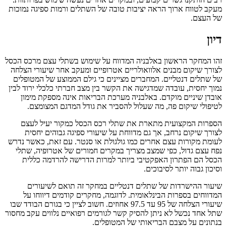
מעקב לטווח ארוך הראה יציבות טובה של השתלים ורמות ספיגה נמוכות
של העצם.
דיון
זהו המחקר הראשון באלבניה המדווח על שימוש בשתלי עצם מרכס הכסל
לצורך שיקום מבנים אלוואולריים אטרופיים ומעקב אחר שיעורי הצלחה
של שתלים דנטליים. המחברים מציינים כי גילם הממוצע של המטופלים
נמוך יחסית, עובדה שמדגישה את הקשר בין מצב חברתי כלכלי ירוד לבין
אובדן שיניים מוקדם. באלבניה מערכת הבריאות אינה מספקת מימון
לטיפולי שיקום פה, מה שעלול להסביר את גודל המדגם המצומצם.
הספרות המקצועית מתארת את שתלי רכס הכסל כמקור יעיל לעצם
לצורך שיקום נרחב, אך גם מדווחת על שיעורי ספיגה גבוהים יחסית
לעומת מקורות עצם אחרים כמו גולגולת או סנטר. עם זאת, כאשר נדרש
נפח עצם גדול, כפי שמצב מצריך במקרים חמורים של אטרופיה, שתלי
הכסל הם הפתרון האפקטיבי ביותר למרות הדרישה להרדמה כללית
וסיכון גבוה יותר לסיבוכים.
שיעור ההישרדות של שתלים דנטליים במחקר זה תואם לשיעורים
המדווחים בספרות הבינלאומית. לדוגמה, מחקרים קודמים דיווחו על
שיעורי הצלחה של 95 עד 97.5 אחוזים. חשוב לציין כי בגורם הבודד שבו
שתל אחד נכשל לא ניתן להסיק קשר לגורמים רפואיים נלווים עקב מחסור
בנתונים על מצבם הבריאותי של המטופלים.