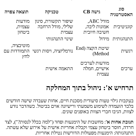
סוג
גישה CB
טכניקה
תוצאה צפויה
האסטרטגיה
מודל ABC,
שיפור תקשורת, סינון
מודעות
קוגניטיבית
אמונות ליבה,
שלילי, מודל הרחבה
עצמית,
חשיבה חיובית
עצמית
ביטחון
התנהגותית
מידול
שינוי התנהגותי
מוטיבציה,
שיטת הקצה (End
רגשית
נורמליזציה, ויסות רגשי
התמודדות עם
Method)
לחץ
מודעות לערכים
ערכים
אישיים, חמלה
התאמה אישית
עצמית
תרחיש א': ניהול בתוך המחלקה
בעקבות גילוי טעות סיעודית מסכנת חיים, אחות שעבדה שישה חודשים
בלבד הועמדה לשימוע משמעתי ורישיונה אוים בביטול. כשהדבר נודע
לצוות, הגיבו חברי הצוות באופנים שונים.
תגובת אחות א'
: מחשבות של הימנעות ופחד ("למה בכלל לנסות?"), לצד
חרדה, חוסר ביטחון עצמי וקבלת אחריות אישית על אירוע שלא עשתה.
התנהגותה: הימנעות מפעולות הדורשות נטילת אחריות.