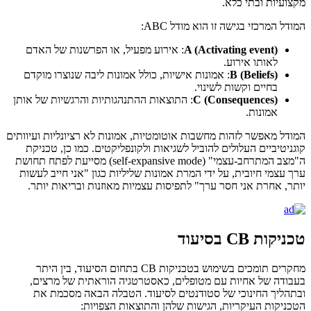
מקצועיות ובתי כלא.
המודל המרכזי בגישה זו הוא מודל ABC:
A (Activating event)
: אירוע מפעיל, או הפרשנות של האדם
לאותו אירוע.
B (Beliefs)
: אמונות אישיות, כולל אמונות ליבה שנוצרו מוקדם
בחיים וקשות לשינוי.
C (Consequences)
: התוצאות ההתנהגותיות והרגשיות של אותן
אמונות.
המודל מאפשר לזהות מחשבות אוטומטיות, אמונות לא רציונליות ועיוותים
קוגניטיביים העלולים להוביל לשגיאות ולקונפליקטים. כמו כן, טכניקת
ה"מצב המתרחב-עצמי" (self-expansive mode) מסייעת לפתח תחושת
ערך עצמי חיובית, על ידי המרת אמונות שליליות כגון "אני חייב לעשות
יותר, אחרת אני חסר ערך" לתפיסות עצמיות מאוזנות ובריאות יותר.
טכניקות CB בסיעוד
מחקרים תומכים בשימוש בטכניקות CB בתחום הסיעוד, בין היתר
בעבודה של אחיות עם מטופלים, כאסטרטגיה הוראתית של מרצים,
ובתהליך החינוכי של סטודנטים לסיעוד. הטבלה הבאה מסכמת את
הטכניקות העיקריות, הגישות שלהן והתוצאות הצפויות: