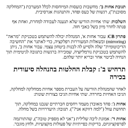
תגובת אחות ב'
: מחשבות כועסות המיוחסות לכלל המערכת ("המחלקה
מסוכנת"), רגשות של כעס ופחד, והתנהגות אגרסיבית.
השלכות
: שתי אחיות הודיעו שלא תגענה לעבודה למחרת, ואחת אף
פנתה לחדר מיון בשל כאבי חזה.
פתרון CB
: עבור אחות א', המנהלת יכולה להשתמש בטכניקת "מראה"
(mirroring) ובשאלות המעוררות רפלקציה, כדי לאתגר את "החשיבה
הדיכוטומית" שלה ולסייע לה לבנות ביטחון עצמי. עבור אחות ב', ניתן
להשתמש בטכניקת נורמליזציה, שמכירה ברגשות כתגובה לגיטימית תוך
הנחיה לביטוי אחר ובריא יותר שלהם.
תרחיש ב': קבלת החלטות בהנהלה סיעודית
בכירה
לאחר שהמנהלת הודיעה על העברת מספר אחיות ממחלקה למחלקה,
הגיבו האחיות בחרדה. שתי אחיות הגיבו בצורות שונות:
אחות ג'
: פחד מאובדן מעמד ויחסים חברתיים שנבנו במחלקה, תוך
תחושת עוול ("למה דווקא אני?"). תגובה: היעדרויות בשל מחלה.
אחות ד'
: אמונת ליבה שלילית ("אני לא מספיק טובה"), שהתורגמה
לפרפקציוניזם, בדיקות כפייתיות של פעולות מקצועיות, ולחץ מוגבר.