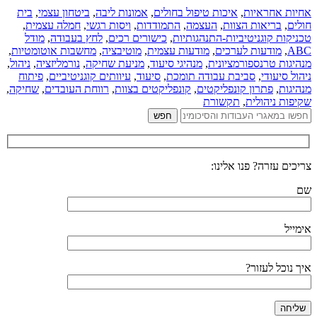
אחיות אחראיות
,
איכות טיפול בחולים
,
אמונות ליבה
,
ביטחון עצמי
,
בית
חולים
,
בריאות הצוות
,
העצמה
,
התמודדות
,
ויסות רגשי
,
חמלה עצמית
,
טכניקות קוגניטיביות-התנהגותיות
,
כישורים רכים
,
לחץ בעבודה
,
מודל
ABC
,
מודעות לערכים
,
מודעות עצמית
,
מוטיבציה
,
מחשבות אוטומטיות
,
מנהיגות טרנספורמציונית
,
מנהיגי סיעוד
,
מניעת שחיקה
,
נורמליזציה
,
ניהול
,
ניהול סיעודי
,
סביבת עבודה תומכת
,
סיעוד
,
עיוותים קוגניטיביים
,
פיתוח
מנהיגות
,
פתרון קונפליקטים
,
קונפליקטים בצוות
,
רווחת העובדים
,
שחיקה
,
שקיפות ניהולית
,
תקשורת
צריכים עזרה? פנו אלינו:
שם
אימייל
איך נוכל לעזור?