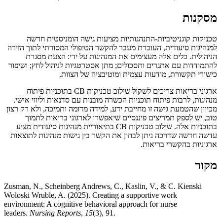
מסקנות
טכניקות קוגניטיביות-התנהגותיות מציעות גישה הומניסטית חדשה
למנהיגות סיעודית, העוברת מעבר להקשר הטיפולי המסורתי לתוך הזירה
הניהולית. כלים אלה מעצימים את המנהיגות על ידי: הצעת מסגרת
להתמודדות עם אתגרים ותסכולים; מתן אסטרטגיות לניהול לחץ; ושיפור
כישורי תקשורת, מודעות עצמית ומוטיבציה של הצוות.
ארגוני בריאות צריכים לשקול שילוב טכניקות CB בתוכניות פיתוח
מנהיגות, לרבות פיתוח תוכניות הכשרה מובנות עם סדנאות וליווי אישי.
מכיוון שהטמעת גישה זו מחייבת ידע, למידה מדומה ותמיכה, ולא רק רצון
טוב, יש לספק תמריצים פיננסיים שיאפשרו לארגוני בריאות לתמוך
בתוכניות אלה. שילוב טכניקות CB בתיאוריית מנהיגות סיעודית מציע
עדשה חדשה שדרכה ניתן לבחון את הקשר בין גישות מנהיגות לתוצאות
ארגוניות בהקשרי בריאות.
מקור
Zusman, N., Scheinberg Andrews, C., Kaslin, V., & C. Kienski
Woloski Wruble, A. (2025). Creating a supportive work
environment: A cognitive behavioral approach for nurse
leaders.
Nursing Reports
,
15
(3), 91.