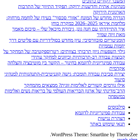
המעבר לקודים כתובים
מנהיגות אתית וחדשנות ירוקה: תפקיד התיווך של התרבות
הארגונית הירוקה
הגדרה מחדש של המונח "אזורי סכסוך" בעידן של לוחמה מרחוק:
מלחמת איראן 2025–2026 כמקרה בוחן
איך התיידדתי עם חנה גונן, גיבורת מיכאל שלי – סיכום מאמר
מאת זיוה שמיר
הומניטריזם סובוורסיבי: עיון מחדש בסולידריות עם פליטים דרך
יוזמות עממיות
גילוי השפעות גיוון תרבותי בצוותים: רטרוספקטיבה של המחקר על
קבוצות עבודה רב-תרבותיות וכיוונים למחקר עתידי
עבודה סמינריונית לדוגמא בחינוך – הקשר בין מוטיבציה והצלחה
אקדמית
יצירת סביבת עבודה תומכת: גישה קוגניטיבית-התנהגותית למנהיגי
סיעוד
אילו גורמים קשורים לאלימות זוגית? ממצאים מהמחקר
הרב־מדינתי של ארגון הבריאות העולמי על בריאות נשים ואלימות
במשפחה
סילבוסים
עבודות סמינריוניות לדוגמא
הצהרת נגישות
תנאי שימוש באתר
WordPress Theme: Smartline by ThemeZee.