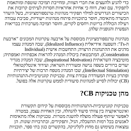
כדי להניע ולהעצים את חברי הצוות, ומחייבת תמיכה שוטפת ומותאמת
לתפקיד. עם זאת, דווח כי אחיות אחראיות חסרות לעיתים קרובות את
הכישורים הנדרשים למילוי תפקידי מנהיגות טרנספורמציונית, בשל היעדר
הכשרה מתאימה, חוסר בתוכניות פיתוח מנהיגות ייעודיות, סביבת עבודה
רעילה הכוללת בריונות ויחסים לקויים, וחוסר תמיכה מערכתית בבריאות
הנפשית והגופנית שלהן.
מנהיגות טרנספורמציונית מבוססת על ארבעה עקרונות המכונים "ארבעת
ה-I's": השפעה אידיאלית (Idealized Influence), שבה המנהיג עצמו
מדגים את ההתנהגות הרצויה; התחשבות אישית (Individual
Consideration), המתבטאת ביכולת המנהיג להראות אכפתיות ואמפתיה;
מוטיבציה השראתית (Inspirational Motivation), שבה המנהיג מגדיר
יעדים ברורים בשפה נגישה ומעוררת השראה; ועידוד אינטלקטואלי
(Intellectual Stimulation), שבו המנהיג מטפח תרבות של יצירתיות
ופתרון בעיות המעודדת עבודת צוות. טכניקות קוגניטיביות-התנהגותיות
(CB) יכולות לסייע למנהיגות סיעודית לממש עקרונות אלה בפועל.
מהן טכניקות CB?
טכניקות קוגניטיביות-התנהגותיות מבוססות על קידום תקשורת
ואינטראקציה בין צוותי סיעוד להנהלה, ובין האחיות עצמן, במטרה
לאפשר שיתוף פעולה מוצלח להשגת מטרות. טכניקות אלה מתאימות
לאנשים בכל רמות ההשכלה, הגיל, ותפקידים, ובתרבויות שונות. הן
נמצאות בשימוש גם מחוץ לקליניקה, בהקשרים כגון בתי ספר, תוכניות