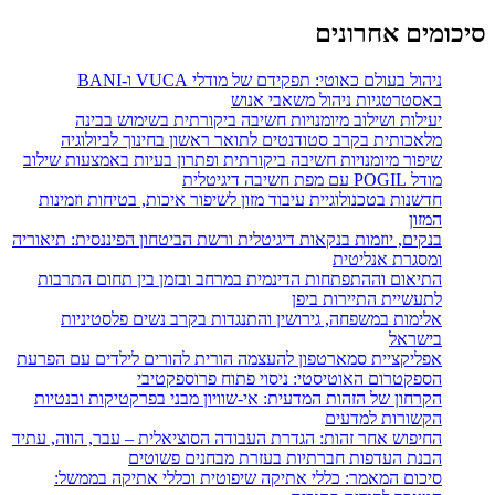
סיכומים אחרונים
ניהול בעולם כאוטי: תפקידם של מודלי VUCA ו-BANI
באסטרטגיות ניהול משאבי אנוש
יעילות ושילוב מיומנויות חשיבה ביקורתית בשימוש בבינה
מלאכותית בקרב סטודנטים לתואר ראשון בחינוך לביולוגיה
שיפור מיומנויות חשיבה ביקורתית ופתרון בעיות באמצעות שילוב
מודל POGIL עם מפת חשיבה דיגיטלית
חדשנות בטכנולוגיית עיבוד מזון לשיפור איכות, בטיחות וזמינות
המזון
בנקים, יוזמות בנקאות דיגיטלית ורשת הביטחון הפיננסית: תיאוריה
ומסגרת אנליטית
התיאום וההתפתחות הדינמית במרחב ובזמן בין תחום התרבות
לתעשיית התיירות ביפן
אלימות במשפחה, גירושין והתנגדות בקרב נשים פלסטיניות
בישראל
אפליקציית סמארטפון להעצמה הורית להורים לילדים עם הפרעת
הספקטרום האוטיסטי: ניסוי פתוח פרוספקטיבי
הקרחון של הזהות המדעית: אי-שוויון מבני בפרקטיקות ובנטיות
הקשורות למדעים
החיפוש אחר זהות: הגדרת העבודה הסוציאלית – עבר, הווה, עתיד
הבנת העדפות חברתיות בעזרת מבחנים פשוטים
סיכום המאמר: כללי אתיקה שיפוטית וכללי אתיקה בממשל: