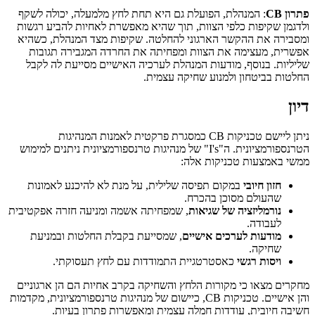
פתרון CB
: המנהלת, הפועלת גם היא תחת לחץ מלמעלה, יכולה לשקף
ולדגמן שקיפות כלפי הצוות, תוך שהיא מאפשרת לאחיות להביע רגשות
ומסבירה את ההקשר הארגוני להחלטה. שקיפות מצד המנהלת, כשהיא
אפשרית, מעצימה את הצוות ומפחיתה את החרדה המגבירה תגובות
שליליות. בנוסף, מודעות המנהלת לערכיה האישיים מסייעת לה לקבל
החלטות בביטחון ולמנוע שחיקה עצמית.
דיון
ניתן ליישם טכניקות CB כמסגרת פרקטית לאמנות המנהיגות
הטרנספורמציונית. ה"I's" של מנהיגות טרנספורמציונית ניתנים למימוש
ממשי באמצעות טכניקות אלה:
חזון חיובי
במקום תפיסה שלילית, על מנת לא להיכנע לאמונות
שהעולם מסוכן בהכרח.
נורמליזציה של שגיאות
, שמפחיתה אשמה ומניעה חזרה אפקטיבית
לעבודה.
מודעות לערכים אישיים
, שמסייעת בקבלת החלטות ובמניעת
שחיקה.
ויסות רגשי
כאסטרטגיית התמודדות עם לחץ תעסוקתי.
מחקרים מצאו כי מקורות הלחץ והשחיקה בקרב אחיות הם הן ארגוניים
והן אישיים. טכניקות CB, כיישום של מנהיגות טרנספורמציונית, מקדמות
חשיבה חיובית, עודדות חמלה עצמית ומאפשרות פתרון בעיות.