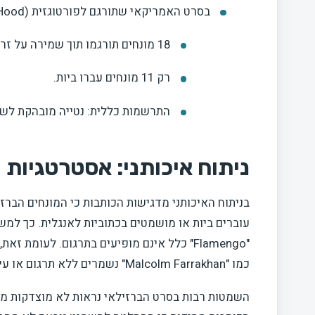
בסרט האמריקאי שתורגם לפורטוגזית
(Boyz ‘N the Hood):
18 מונחים תורגמו תוך שמירה על זרות.
רק 11 מונחים עברו ביות.
התרשמות כללית: נטייה מובהקת לש
ניתוח איכותני: אסטרטגיות 
בניתוח האיכותני מדגישות הכותבות כי המונחים הברזי
כמו "Malcolm Farrakhan" נשמרים ללא תרגום או עיבוד משמעותי.
השמטות רבות בסרט הברזילאי נראות לא מוצדקות מב