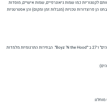
ים" (culture-bound terms) וסיווגו אותם לקטגוריות כמו שמות גיאוגרפיים, שמות אישיים, מוסדות
חנו הן פרוצדורות טכניות (מגבלות זמן ומקום) והן אסטרטגיות
נמצאו 30 מונחים תרבותיים בדיאלוגים של "עיר האלוהים" ו־27 ב־"Boyz ‘N the Hood". הבחירות התרגומיות מלמדות
ים):
 מוחלט.