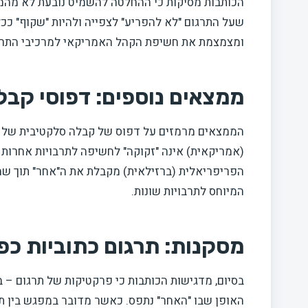
הכותבות מסיקות כי ההחלטה להשמיט נובעת לא מהמג
שעל התרגום "לא להפריע" לצפייה ולהיות "שקוף" כ
ומצמצמת את חשיפת הקהל האמריקאי למרכיבי התרב
ממצאים נוספים: דפוסי קב
הממצאים מרמזים על דפוס של קבלה סלקטיבית של "ה
(אמריקאית) אינה "זקוקה" לחשיפה לתרבויות אחרות ו
הפריפריאלית (ברזילאית) מקבלת את ה"אחר" תוך שמ
המיוחס לתרבויות שונות.
מסקנות: תרגום כתוביות כפ
בסיום, מדגישות הכותבות כי פרקטיקות של תרגום – במ
האופן שבו "האחר" נתפס. כאשר מדובר במפגש בין תר