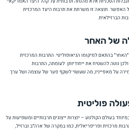
בלות הטכניות אלא מהנחה תרבותית על קהל היעד האמריקאי:
כל האפשר. תוצאה זו משרתת את תרבות היעד המרכזית
ות הברזילאית.
לה של האחר
אחר" בהתאם למיקומו הגיאופוליטי. התרבות המרכזית
לכן נוטה להשטיח את ייחודיותן. לעומתה, התרבות
ירה על מאפייניו, מה שעשוי לשקף פער של עוצמה ושל ערך
עולה פוליטית
יוחד בעולם הקולנוע – יוצרות ייצוגים תרבותיים ומשפיעות על
בות מרכזית ופריפריאלית, כמו במקרה של ארה"ב וברזיל,