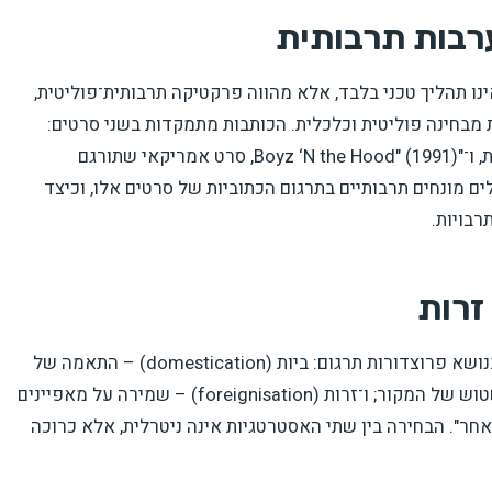
רבות תרבותית
נו תהליך טכני בלבד, אלא מהווה פרקטיקה תרבותית־פוליטית,
 מבחינה פוליטית וכלכלית. הכותבות מתמקדות בשני סרטים:
"עיר האלוהים" (2001), סרט ברזילאי שתורגם לאנגלית, ו־"Boyz ‘N the Hood" (1991), סרט אמריקאי שתורגם
ם מונחים תרבותיים בתרגום הכתוביות של סרטים אלו, וכיצד
רבויות.
זרות
ביות (domestication)
– התאמה של
וש של המקור; ו־
זרות (foreignisation)
– שמירה על מאפיינים
ר". הבחירה בין שתי האסטרטגיות אינה ניטרלית, אלא כרוכה