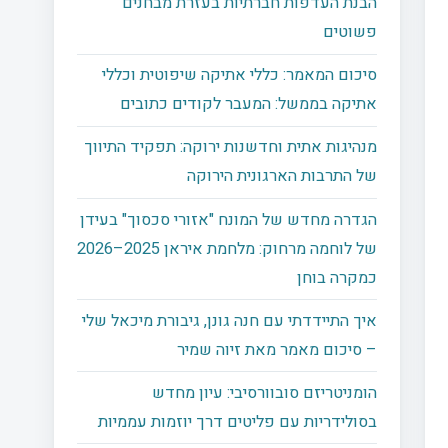
הבנת העדפות חברתיות בעזרת מבחנים
פשוטים
סיכום המאמר: כללי אתיקה שיפוטית וכללי
אתיקה בממשל: המעבר לקודים כתובים
מנהיגות אתית וחדשנות ירוקה: תפקיד התיווך
של התרבות הארגונית הירוקה
הגדרה מחדש של המונח "אזורי סכסוך" בעידן
של לוחמה מרחוק: מלחמת איראן 2025–2026
כמקרה בוחן
איך התיידדתי עם חנה גונן, גיבורת מיכאל שלי
– סיכום מאמר מאת זיוה שמיר
הומניטריזם סובוורסיבי: עיון מחדש
בסולידריות עם פליטים דרך יוזמות עממיות