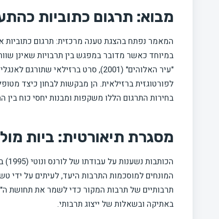
מבוא: תרגום כתוביות כהתע
המאמר נפתח בהצגת טענה מרכזית: תרגום כתוביות אי
במיוחד כאשר מדובר במפגש בין תרבויות שאינן שוות
לפורטוגזית ברזילאית. הן מבקשות לבחון כיצד מטופלי
בחירות התרגום הללו משקפות ומבנות יחסי כוח בין הת
מסגרת תיאורטית: ביות מול 
הכותבות נשענות על עבודתו של לורנס ונוטי (1995) בנושא פרוצדורות תרגום:
המונחים למוסכמות התרבות היעד, לעיתים על ידי טשט
תרבותיים של תרבות המקור כדי לשמר את תחושת ה"אח
באתיקה ובשאלות של ייצוג תרבותי.