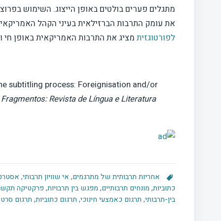
מתגלים פערים בולטים באופן הייצוג. השימוש בפרוצ
את עומק התרבות הברזילאית בעיני הקהל האמריקאי.
לפורטוגזית
מציג את התרבות האמריקאית באופן חי וע
the subtitling process: Foreignisation and/or
.
Fragmentos: Revista de Língua e Literatura
אחריות תרבותית של מתרגמים
,
אי שוויון תרבותי
,
אסטרטג
כתוביות
,
מונחים תרבותיים
,
מפגש בין תרבויות
,
פרקטיקה תקשו
בין-תרבותי
,
תרגום כאמצעי חינוכי
,
תרגום כתוביות
,
תרגום סרטי