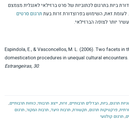
דורת ביות בתרגום לכתוביות של סרט ברזילאי לאנגלית מצמצם
 לעומת זאת, השימוש בפרוצדורת זרות בעת
תרגום סרטים
שיר יותר לצופה הברזילאי.
Espindola, E., & Vasconcellos, M. L. (2006). Two facets in 
domestication procedures in unequal cultural encounters
Estrangeiras, 30
.
יות תרגום
,
ביות
,
הבדלים תרבותיים
,
זרות
,
ייצוג תרבותי
,
כוחות תרבותיים
,
רתית
,
פרקטיקות תרגום
,
תקשורת
,
תרבות היעד
,
תרבות המקור
,
תרגום
ם
,
תרגום קולנועי