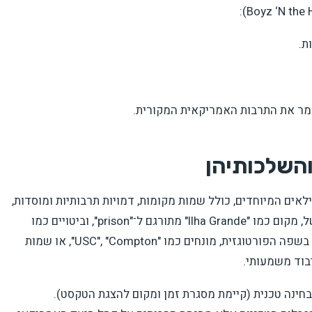
מר את התרבות האמריקאית המקורית.
והשלכותיהן
לאים המיוחדים, כולל שמות מקומות, דמויות תרבותיות ומוסדות,
עוברים ביות או מושמטים בכתוביות לאנגלית. כך למשל, מקום כמו "Ilha Grande" מתורגם ל־"prison", וביטויים כמו
"Flamengo" כלל אינם מופיעים בתרגום. לעומת זאת, בשפה הפורטוגזית, מונחים כמו "USC", "Compton", או שמות
חינה טכנית (קיימת מסגרת זמן ומקום להצגת הטקסט).