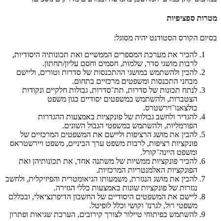
מטרות ספציפיות
בסיום הקורס הסטודנט יהיה מסוגל:
להכיר את מערכת המספרים הממשיים ואת תכונותיה היסודיות,
לרבות מושגי סדר, שלמות, חסמים וחסם עליון/תחתון.
להבין ולהשתמש במושגי ההתכנסות של סדרות וטורים, וליישם
מבחני התכנסות ומשפטים מרכזיים בתחום.
לנתח תכונות של סדרות, תת־סדרות, גבולות חלקיים ונקודות
הצטברות, ולהשתמש במשפטים יסודיים כגון משפט
בולצאנו־וירשטרס.
להגדיר ולחשב גבולות של פונקציות באמצעות ההגדרות
הפורמליות, ולהשתמש במשפטי הגבול השונים.
להבין את מושג הרציפות וליישם את המשפטים המרכזיים של
פונקציות רציפות, לרבות משפט ערך הביניים, משפט ויירשטראס
ומשפט היינה־קורל.
להכיר פונקציות ממשיות של משתנה אחד, את תכונותיהן ואת
הפונקציות האלמנטריות המרכזיות.
להבין את מושג הנגזרת, משמעותו הגיאומטרית והפיזיקלית, ולחשב
נגזרות של פונקציות שונות באמצעות כללי הגזירה.
ליישם את המשפטים היסודיים של החשבון הדיפרנציאלי, ובכללם
משפטי רול, לגרנז' וקושי וכלל לופיטל.
להשתמש בפיתוחי טיילור לצורך קירובים, הערכת שגיאות ופתרון