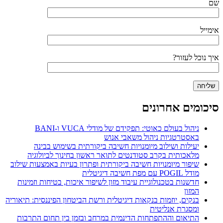
שם
אימייל
איך נוכל לעזור?
סיכומים אחרונים
ניהול בעולם כאוטי: תפקידם של מודלי VUCA ו-BANI
באסטרטגיות ניהול משאבי אנוש
יעילות ושילוב מיומנויות חשיבה ביקורתית בשימוש בבינה
מלאכותית בקרב סטודנטים לתואר ראשון בחינוך לביולוגיה
שיפור מיומנויות חשיבה ביקורתית ופתרון בעיות באמצעות שילוב
מודל POGIL עם מפת חשיבה דיגיטלית
חדשנות בטכנולוגיית עיבוד מזון לשיפור איכות, בטיחות וזמינות
המזון
בנקים, יוזמות בנקאות דיגיטלית ורשת הביטחון הפיננסית: תיאוריה
ומסגרת אנליטית
התיאום וההתפתחות הדינמית במרחב ובזמן בין תחום התרבות