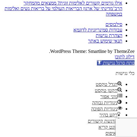
אילו גורמים קשורים לאלימות זוגית? ממצאים מהמחקר
הרב־מדינתי של ארגון הבריאות העולמי על בריאות נשים ואלימות
במשפחה
סילבוסים
עבודות סמינריוניות לדוגמא
הצהרת נגישות
תנאי שימוש באתר
WordPress Theme: Smartline by ThemeZee.
דילוג לתוכן
פתח סרגל נגישות
כלי נגישות
הגדל טקסט
הקטן טקסט
גווני אפור
ניגודיות גבוהה
ניגודיות הפוכה
רקע בהיר
הדגשת קישורים
פונט קריא
איפוס