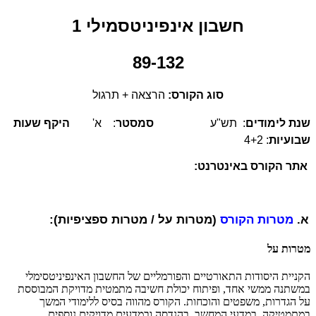
חשבון אינפיניטסמילי 1
89-132
סוג הקורס:
הרצאה + תרגול
שנת לימודים
:
תש"ע
סמסטר
:
א'
היקף שעות
שבועיות
: 4+2
אתר הקורס באינטרנט:
א.
מטרות הקורס
(מטרות על / מטרות ספציפיות):
מטרות על
הקניית היסודות התאורטיים והפורמליים של החשבון האינפיניטסימלי
במשתנה ממשי אחד, ופיתוח יכולת חשיבה מתמטית מדויקת המבוססת
על הגדרות, משפטים והוכחות. הקורס מהווה בסיס ללימודי המשך
במתמטיקה, במדעי המחשב, בהנדסה ובמדעים מדויקים נוספים.