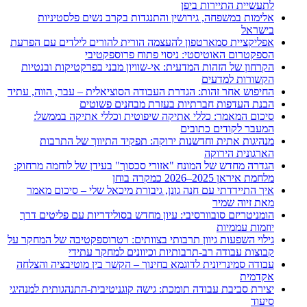
לתעשיית התיירות ביפן
אלימות במשפחה, גירושין והתנגדות בקרב נשים פלסטיניות
בישראל
אפליקציית סמארטפון להעצמה הורית להורים לילדים עם הפרעת
הספקטרום האוטיסטי: ניסוי פתוח פרוספקטיבי
הקרחון של הזהות המדעית: אי-שוויון מבני בפרקטיקות ובנטיות
הקשורות למדעים
החיפוש אחר זהות: הגדרת העבודה הסוציאלית – עבר, הווה, עתיד
הבנת העדפות חברתיות בעזרת מבחנים פשוטים
סיכום המאמר: כללי אתיקה שיפוטית וכללי אתיקה בממשל:
המעבר לקודים כתובים
מנהיגות אתית וחדשנות ירוקה: תפקיד התיווך של התרבות
הארגונית הירוקה
הגדרה מחדש של המונח "אזורי סכסוך" בעידן של לוחמה מרחוק:
מלחמת איראן 2025–2026 כמקרה בוחן
איך התיידדתי עם חנה גונן, גיבורת מיכאל שלי – סיכום מאמר
מאת זיוה שמיר
הומניטריזם סובוורסיבי: עיון מחדש בסולידריות עם פליטים דרך
יוזמות עממיות
גילוי השפעות גיוון תרבותי בצוותים: רטרוספקטיבה של המחקר על
קבוצות עבודה רב-תרבותיות וכיוונים למחקר עתידי
עבודה סמינריונית לדוגמא בחינוך – הקשר בין מוטיבציה והצלחה
אקדמית
יצירת סביבת עבודה תומכת: גישה קוגניטיבית-התנהגותית למנהיגי
סיעוד