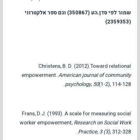
שמור לפי סדן.הע (350867) וגם ספר אלקטרוני
(2359353)
Christens, B. D. (2012).Toward relational
empowerment.
American journal of community
(1-2), 114-128.‏
50
,
psychology
Frans, D.J. (1993). A scale for measuring social
worker empowerment,
Research on Social Work
Practice
,
3 (3)
, 312-328.