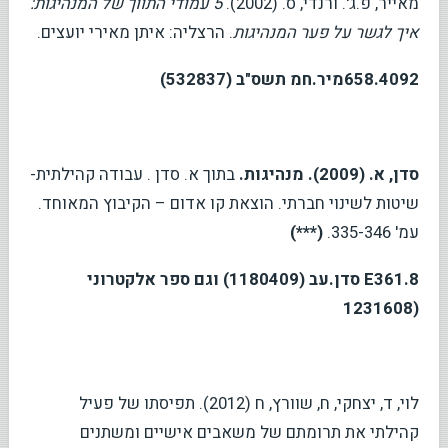
מאייר, פ.ג'. ורנדי, ס. (2002).
5 עמודי התווך של המנהיגות:
איך לגשר על פער המנהיגות
. הרצליה: איתן מאירי יועצים.
658.4092
מיר.חמ תשס"ב (532837)
סדן, א. (2009). מנהיגות.
בתוך א. סדן . עבודה קהילתית-
שיטות לשינוי חברתי. הוצאת קו אדום – הקיבוץ המאוחד.
עמ' 335-346.
(***)
E361.8
סדן.עב (1180409) וגם ספר אלקטרוני
(1231608
לוי, ד, יצחקי, ח, שוורץ, ח (2012). תפיסתו של פעיל
קהילתי את תרומתם של משאבים אישיים ומשתנים