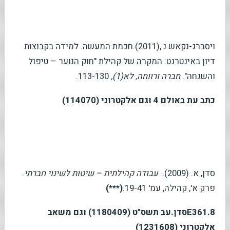
ויסברג-נקאש.נ.,(2011).חכמת המעשה. למידה בקבוצות
דיון באינטרנט: המקרה של קהילת "חוק הנוער – טיפול
והשגחה".
חברה ורווחה, לא(1),
113-130.
כתב עת באולם 4 וגם אלקטרוני (114070)
סדן, א. (2009).
עבודה קהילתית – שיטות לשינוי חברתי
.
פרק א', קהילה, עמ' 19-41.
(***)
E361.8
סדן.עב תשס"ט (1180409) וגם משאב
אלקטרוני (1231608)