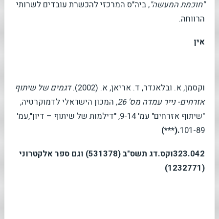
"חוכמת המעשה"
, ביה"ס המרכזי להכשרת עובדים לשרותי
הרווחה.
אין
וקסמן, א. ובלאנדר, ד. אריאן, א. (2002).
דגמים של שיתוף
אזרחים- נייר עמדה מס' 26,
המכון הישראלי לדמוקרטיה,
"שיתוף אזרחים" עמ' 9-14, "דילמות של שיתוף – דיון",עמ'
.(***)
101-89
323.042
וקס.דג תשס"ב (531378) וגם ספר אלקטרוני
(1232771)