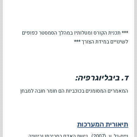
*** תכנית הקורס ומטלותיו במהלך הסמסטר כפופים
לשינויים במידת הצורך ***
ד. ביבליוגרפיה:
המאמרים המסומנים בכוכביות הם חומר חובה למבחן
תיאורית המערכות
וייס-גל, ע. (2007). גישת האדם בסביבתו וביטויה