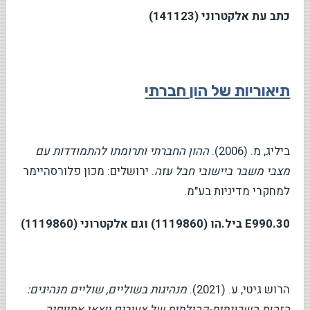
כתב עת אלקטרוני (141123)
תיאוריות של הון חברתי
ביליג, מ. (2006).
ההון החברתי ותרומתו להתמודדות עם
מצבי משבר ביישובי חבל עזה
. ירושלים: מכון פלורסהיימר
למחקרי מדיניות בע"מ.
E990.30
ביל.הו (1119860) וגם אלקטרוני (1119860)
הרוש גיטי, ע. (2021).
מנהיגות בשוליים, שוליים מנהיגים:
הזהות השכונתית-קהילתית של צעירים יוצאי אתיופיה