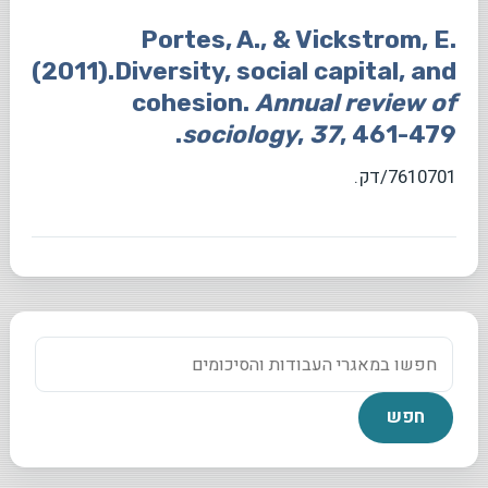
Portes, A., & Vickstrom, E.
(2011).Diversity, social capital, and
cohesion.
Annual review of
, 461-479.‏
37
,
sociology
7610701/דק.