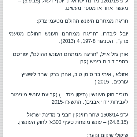
ע"פ 1261/15
מדינת ישראל נ' יוסף דלאל
(3.9.15) –
מעשה אחד או מספר מעשים.
חריגה ממתחם העונש ההולם מטעמי צדק:
יובל ליבדרו,
"חריגה ממתחם העונש ההולם מטעמי
צדק
",
הסניגור
197-8, 4 (2013).
אורן גזל
אייל, "
חריגה ממתחם העונש ההולם
", יפורסם
בספר דורית ביניש )קרן
אזולאי, איתי בר סימן טוב, אהרן ברק ושחר ליפשיץ
עורכים,
2015 )
תזכיר חוק העונשין (תיקון מס'…) (קביעת עונשי מינימום
לעבירות יידוי אבנים), התשע"ו-2015
ע"פ 1508/14
שחר רוזינקין חבני נ' מדינת ישראל
(24.8.15) – עונש מופחת סעיף 300א' לחוק העונשין.
שיקולי שיקום ונוער
: