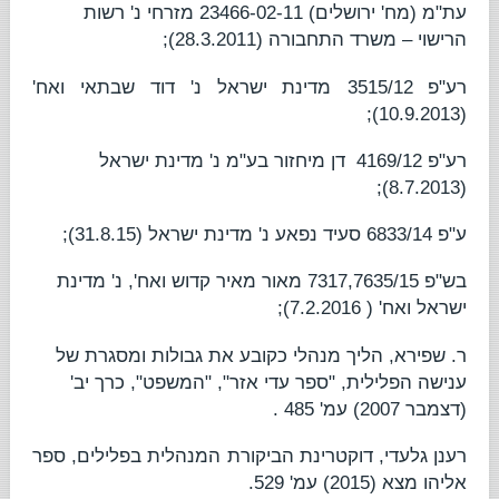
עת"מ (מח' ירושלים) 23466-02-11
מזרחי נ' רשות
הרישוי – משרד התחבורה
(28.3.2011);
רע"פ 3515/12
מדינת ישראל נ' דוד שבתאי ואח'
(10.9.2013);
רע"פ 4169/12
דן מיחזור בע"מ נ' מדינת ישראל
(8.7.2013);
ע"פ 6833/14
סעיד נפאע נ' מדינת ישראל
(31.8.15);
בש"פ 7317,7635/15
מאור מאיר קדוש ואח', נ' מדינת
ישראל ואח'
( 7.2.2016);
ר. שפירא
, הליך מנהלי כקובע את גבולות ומסגרת של
ענישה הפלילית,
"ספר עדי אזר", "המשפט", כרך יב'
(דצמבר 2007) עמ' 485 .
רענן גלעדי
, דוקטרינת הביקורת המנהלית בפלילים,
ספר
אליהו מצא (2015) עמ' 529.