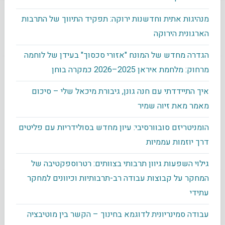
מנהיגות אתית וחדשנות ירוקה: תפקיד התיווך של התרבות
הארגונית הירוקה
הגדרה מחדש של המונח "אזורי סכסוך" בעידן של לוחמה
מרחוק: מלחמת איראן 2025–2026 כמקרה בוחן
איך התיידדתי עם חנה גונן, גיבורת מיכאל שלי – סיכום
מאמר מאת זיוה שמיר
הומניטריזם סובוורסיבי: עיון מחדש בסולידריות עם פליטים
דרך יוזמות עממיות
גילוי השפעות גיוון תרבותי בצוותים: רטרוספקטיבה של
המחקר על קבוצות עבודה רב-תרבותיות וכיוונים למחקר
עתידי
עבודה סמינריונית לדוגמא בחינוך – הקשר בין מוטיבציה