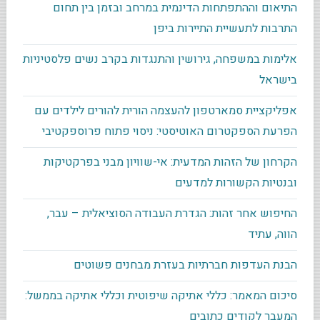
התיאום וההתפתחות הדינמית במרחב ובזמן בין תחום
התרבות לתעשיית התיירות ביפן
אלימות במשפחה, גירושין והתנגדות בקרב נשים פלסטיניות
בישראל
אפליקציית סמארטפון להעצמה הורית להורים לילדים עם
הפרעת הספקטרום האוטיסטי: ניסוי פתוח פרוספקטיבי
הקרחון של הזהות המדעית: אי-שוויון מבני בפרקטיקות
ובנטיות הקשורות למדעים
החיפוש אחר זהות: הגדרת העבודה הסוציאלית – עבר,
הווה, עתיד
הבנת העדפות חברתיות בעזרת מבחנים פשוטים
סיכום המאמר: כללי אתיקה שיפוטית וכללי אתיקה בממשל:
המעבר לקודים כתובים