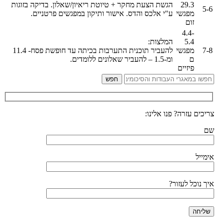
29.3
הגשת הצעת מחקר + טיוטת ריאיון/שאלון. בדיקה בזוגות
5-6
מפגשי
ע"י אלכס והדס. אישור ותיקון במפגשים פרטניים.
זום
4.4-
5.4
המלצות:
7-8
מפגשי
להעביר תוכנית התערבות בכיתה עד חופשת פסח- 11.4
ם
ומ-1.5 – להעביר שאלונים ללומדים.
פיזיים
צריכים עזרה? פנו אלינו:
שם
אימייל
איך נוכל לעזור?