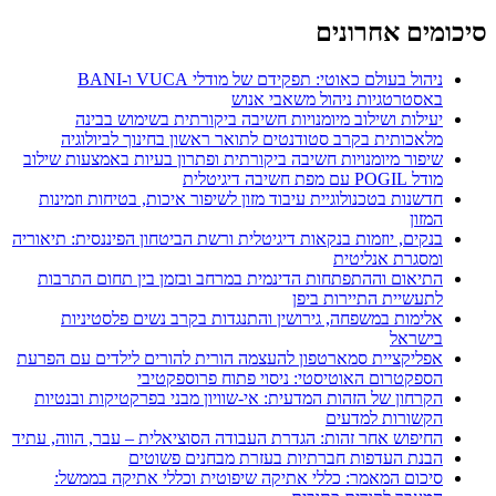
סיכומים אחרונים
ניהול בעולם כאוטי: תפקידם של מודלי VUCA ו-BANI
באסטרטגיות ניהול משאבי אנוש
יעילות ושילוב מיומנויות חשיבה ביקורתית בשימוש בבינה
מלאכותית בקרב סטודנטים לתואר ראשון בחינוך לביולוגיה
שיפור מיומנויות חשיבה ביקורתית ופתרון בעיות באמצעות שילוב
מודל POGIL עם מפת חשיבה דיגיטלית
חדשנות בטכנולוגיית עיבוד מזון לשיפור איכות, בטיחות וזמינות
המזון
בנקים, יוזמות בנקאות דיגיטלית ורשת הביטחון הפיננסית: תיאוריה
ומסגרת אנליטית
התיאום וההתפתחות הדינמית במרחב ובזמן בין תחום התרבות
לתעשיית התיירות ביפן
אלימות במשפחה, גירושין והתנגדות בקרב נשים פלסטיניות
בישראל
אפליקציית סמארטפון להעצמה הורית להורים לילדים עם הפרעת
הספקטרום האוטיסטי: ניסוי פתוח פרוספקטיבי
הקרחון של הזהות המדעית: אי-שוויון מבני בפרקטיקות ובנטיות
הקשורות למדעים
החיפוש אחר זהות: הגדרת העבודה הסוציאלית – עבר, הווה, עתיד
הבנת העדפות חברתיות בעזרת מבחנים פשוטים
סיכום המאמר: כללי אתיקה שיפוטית וכללי אתיקה בממשל: