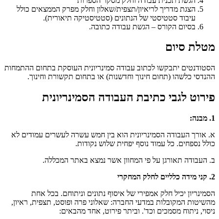
הגשת תכנית עבודה וחלק מסקר הספרות
הצגת מדריך לריאיון/תצפית/שאלון וחלק מפרק הממצאים כולל
עיבוד סטטיסטי של הנתונים (סטטיסטיקה תיאורית).
בסיום הקורס – הגשת עבודה כתובה.
מטלת סיום
הסטודנטים יתבקשו לכתוב עבודה סמינריונית העוסקת בתחום ההתמחות
ההנדסי כלשהו (תחום חינוך וחדשנות) או בתחום תקשורת וחינוך.
פירוט לגבי כתיבת העבודה הסמינריונית
1. מבנה:
א. אורך העבודה הסמינריונית הוא בין חמש עשרה לעשרים עמודים לא
כולל נספחים. כל עמוד נוסף יפחית שלוש נקודות.
ב. העבודה תאורגן על פי המחוון אשר נמצא באתר המכללה.
2. קני מידה כלליים לחלק המחקרי
הסמינריון יכיל חלק אמפירי של איסוף נתונים וניתוחם. בכל אחת
מהשיטות המקובלות במדעי החברה: שאלוני פרה ופוסט, תצפית, ראיון,
ניסוי, ניתוח מסמכים וכד'. וביתר פירוט, אחד מהבאים: