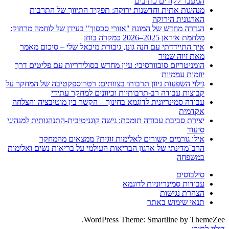
המעבר לקודים כתובים
מנהיגות אתית וחדשנות ירוקה: תפקיד התיווך של התרבות
הארגונית הירוקה
הגדרה מחדש של המונח "אזורי סכסוך" בעידן של לוחמה מרחוק:
מלחמת איראן 2025–2026 כמקרה בוחן
איך התיידדתי עם חנה גונן, גיבורת מיכאל שלי – סיכום מאמר
מאת זיוה שמיר
הומניטריזם סובוורסיבי: עיון מחדש בסולידריות עם פליטים דרך
יוזמות עממיות
גילוי השפעות גיוון תרבותי בצוותים: רטרוספקטיבה של המחקר על
קבוצות עבודה רב-תרבותיות וכיוונים למחקר עתידי
עבודה סמינריונית לדוגמא בחינוך – הקשר בין מוטיבציה והצלחה
אקדמית
יצירת סביבת עבודה תומכת: גישה קוגניטיבית-התנהגותית למנהיגי
סיעוד
אילו גורמים קשורים לאלימות זוגית? ממצאים מהמחקר
הרב־מדינתי של ארגון הבריאות העולמי על בריאות נשים ואלימות
במשפחה
סילבוסים
עבודות סמינריוניות לדוגמא
הצהרת נגישות
תנאי שימוש באתר
WordPress Theme: Smartline by ThemeZee.
דילוג לתוכן