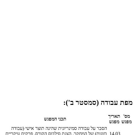
מפת עבודה (סמסטר ב'):
מס'
תאריך
תכני המפגש
מפגש
מפגש
הסבר על עבודה סמינריונית שהינה תוצר אישי (עבודה
14.03
בזוגות) של המחקר. הצגת סילבוס הקורס. פרקים עיקריים