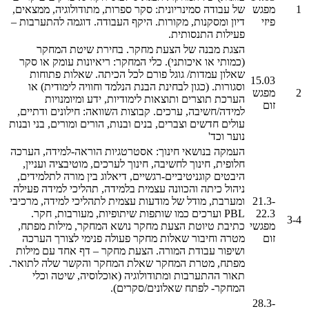
1
מפגש
של עבודה סמינריונית: סקר ספרות, מתודולוגיה, ממצאים,
פיזי
דיון ומסקנות, מקורות. היקף העבודה. דוגמה להתערבות –
פעילות התנסותית.
הצגת מבנה של הצעת מחקר. בחירת שיטת המחקר
(כמותי או איכותני). כלי המחקר: ריאיונות עומק או סקר
שאלון עמדות/ גוגל פורם לכל הכיתה. שאלות פתוחות
15.03
וסגורות. (כגון לבחינת הבנת הנלמד וחוויה לימודית) או
2
מפגש
הערכת תוצרים ותוצאות לימודיות, ידע ומיומנויות
זום
למידה/חשיבה, ערכים. קבוצות השוואה: חילונים ודתיים,
עולים חדשים וצברים, בנים ובנות, הורים ומורים, בני ובנות
נוער וכד'
העמקה בנושאי חינוך: אסטרטגיות הוראה-למידה, הערכה
חלופית, חינוך לחשיבה, חינוך לערכים, מוטיבציה ועניין,
היבטים קוגניטיביים-רגשיים, דיאלוג בין מורה לתלמידים,
ניהול כיתה והכוונה עצמית בלמידה, תהליכי למידה פעילה
21.3-
ומערבת, מודל של מודעות עצמית לתהליכי למידה, מרכיבי
22.3
PBL וערכים כמו שותפות שיתופיות, מעורבות, חקר.
3-4
מפגשי
כתיבת טיוטת הצעת מחקר נושא המחקר, מילות מפתח,
זום
מטרה וחיבור שאלות מחקר פעולה פנימי לצורך הערכה
ושיפור עבודת המורה. הצעת מחקר – דף אחד עם מילות
מפתח, מטרת המחקר שאלת המחקר והקשר שלה לתואר.
תאור ההתערבות ומתודולוגיה (אוכלוסיה, שיטה וכלי
המחקר- לפתח שאלונים/סקרים).
28.3-