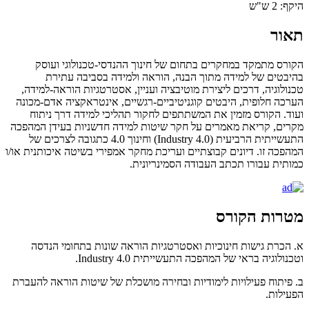
היקף: 2 ש"ש
תאור
הקורס מתמקד במחקרים בתחום של חינוך ההנדסי-טכנולוגי ועוסק
בהיבטים של למידה מתוך הבנה, הוראה ולמידה בסביבה עתירת
טכנולוגיה, דרכים ליצירת מוטיבציה ועניין, אסטרטגיות הוראה-למידה,
הערכה חלופית, היבטים קוגניטיביים-רגשיים, אינטראקציה אדם-מכונה
ועוד. הקורס מזמין את המשתתפים לחקור תהליכי למידה דרך ניתוח
מקרים, קריאת מאמרים על חקר שיטות למידה חדשניות בעידן המהפכה
התעשייתית הרביעית (Industry 4.0) וחינוך 4.0 כתגובה לצרכים של
המהפכה זו. דיונים קבוצתיים ועריכת מחקר אמפירי בשיטה איכותנית או/ו
כמותית עבורו תכתב העבודה הסמינריונית.
מטרות הקורס
א. הכרת גישות חינוכיות ואסטרטגיות הוראה שונות בתחומי הנדסה
וטכנולוגיה בראי של המהפכה התעשייתית Industry 4.0.
ב. פיתוח פעילויות לימודיות ובחירה מושכלת של שיטות הוראה להעברת
הפעילות.