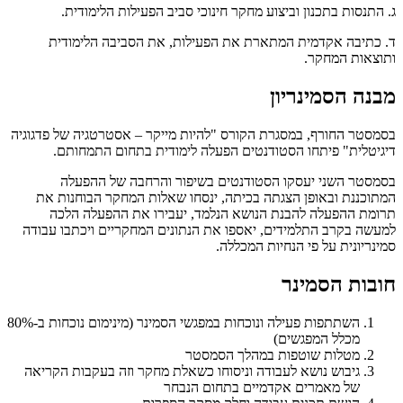
ג. התנסות בתכנון וביצוע מחקר חינוכי סביב הפעילות הלימודית.
ד. כתיבה אקדמית המתארת את הפעילות, את הסביבה הלימודית
ותוצאות המחקר.
מבנה הסמינריון
בסמסטר החורף, במסגרת הקורס "להיות מייקר – אסטרטגיה של פדגוגיה
דיגיטלית" פיתחו הסטודנטים הפעלה לימודית בתחום התמחותם.
בסמסטר השני יעסקו הסטודנטים בשיפור והרחבה של ההפעלה
המתוכננת ובאופן הצגתה בכיתה, ינסחו שאלות המחקר הבוחנות את
תרומת ההפעלה להבנת הנושא הנלמד, יעבירו את ההפעלה הלכה
למעשה בקרב התלמידים, יאספו את הנתונים המחקריים ויכתבו עבודה
סמינריונית על פי הנחיות המכללה.
חובות הסמינר
השתתפות פעילה ונוכחות במפגשי הסמינר (מינימום נוכחות ב-80%
מכלל המפגשים)
מטלות שוטפות במהלך הסמסטר
גיבוש נושא לעבודה וניסוחו כשאלת מחקר וזה בעקבות הקריאה
של מאמרים אקדמיים בתחום הנבחר