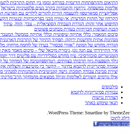
התיאום וההתפתחות הדינמית במרחב ובזמן בין תחום התרבות לתעשי
אלימות במשפחה, גירושין והתנגדות בקרב נשים פלסטיניות בישראל
אפליקציית סמארטפון להעצמה הורית להורים לילדים עם הפרעת הספ
הקרחון של הזהות המדעית: אי-שוויון מבני בפרקטיקות ובנטיות הקש
החיפוש אחר זהות: הגדרת העבודה הסוציאלית – עבר, הווה, עתיד
הבנת העדפות חברתיות בעזרת מבחנים פשוטים
סיכום המאמר: כללי אתיקה שיפוטית וכללי אתיקה בממשל: המעבר 
מנהיגות אתית וחדשנות ירוקה: תפקיד התיווך של התרבות הארגונית
הגדרה מחדש של המונח "אזורי סכסוך" בעידן של לוחמה מרחוק: מלחמת איראן 2025–26
איך התיידדתי עם חנה גונן, גיבורת מיכאל שלי – סיכום מאמר מאת ז
הומניטריזם סובוורסיבי: עיון מחדש בסולידריות עם פליטים דרך יוזמ
גילוי השפעות גיוון תרבותי בצוותים: רטרוספקטיבה של המחקר על קב
עבודה סמינריונית לדוגמא בחינוך – הקשר בין מוטיבציה והצלחה אק
יצירת סביבת עבודה תומכת: גישה קוגניטיבית-התנהגותית למנהיגי סי
אילו גורמים קשורים לאלימות זוגית? ממצאים מהמחקר הרב־מדינתי 
סילבוסים
עבודות סמינריוניות לדוגמא
הצהרת נגישות
תנאי שימוש באתר
WordPress Theme: Smartline by ThemeZee.
דילוג לתוכן
פתח סרגל נגישות