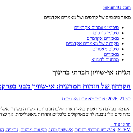
Skip
Sikum4U.com
to
מאגר סיכומים של קורסים ושל מאמרים אקדמיים
content
סיכומי מאמרים אקדמיים
סיכומי קורסים
מאמרים אקדמיים
סקירות של מאמרים אקדמיים
סיכום מאמרים
מאמרים
מבחנים לדוגמא
תגית:
אי-שוויון חברתי בחינוך
הקרחון של הזהות המדעית: אי-שוויון מבני בפרק
יוני 21, 2026
סיכומי מאמרים אקדמיים
הקדמה בעולם המתאפיין באי-וודאות הולכת וגוברת, הקשורה בשינויי אקלים
בתחומים אלו נובעת לרוב משיקולים כלכליים ותחרות גיאופוליטית, אך לצד
קראו עוד »
STEM
,
אי-שוויון חברתי בחינוך
,
אי-שוויון מבני
,
בקיאות מדעית
,
גרמניה
,
הב