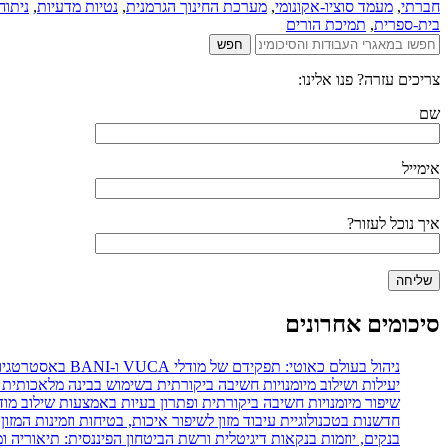
חברתי
,
מעמד סוציו-אקונומי
,
מערכת החינוך הגרמנית
,
נטיות מדעיות
,
ניתוח
בית-ספרית
,
תמיכת הורים
צריכים עזרה? פנו אלינו:
שם
אימייל
איך נוכל לעזור?
סיכומים אחרונים
ניהול בעולם כאוטי: תפקידם של מודלי VUCA ו-BANI באסטרטגיות ניהול משאבי אנוש
יעילות ושילוב מיומנויות חשיבה ביקורתית בשימוש בבינה מלאכותית 
שיפור מיומנויות חשיבה ביקורתית ופתרון בעיות באמצעות שילוב מודל POGIL עם מפת חשיבה דיגיט
חדשנות בטכנולוגיית עיבוד מזון לשיפור איכות, בטיחות וזמינות המזון
בנקים, יוזמות בנקאות דיגיטלית ורשת הביטחון הפיננסית: תיאוריה 