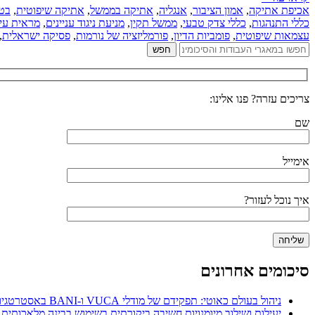
אכיפת אתיקה
,
אמון הציבור
,
אנגליה
,
אתיקה בממשל
,
אתיקה שיפוטית
,
בטל
כללי התנהגות
,
כללי צדק טבעי
,
ממשל תקין
,
מניעת ניגוד עניינים
,
מראית עין
עצמאות שיפוטית
,
פומביות הדיון
,
פורמליזציה של נורמות
,
פסיקה ישראלית
,
צריכים עזרה? פנו אלינו:
שם
אימייל
איך נוכל לעזור?
סיכומים אחרונים
ניהול בעולם כאוטי: תפקידם של מודלי VUCA ו-BANI באסטרטגיות ניהול משאבי אנוש
יעילות ושילוב מיומנויות חשיבה ביקורתית בשימוש בבינה מלאכותית 