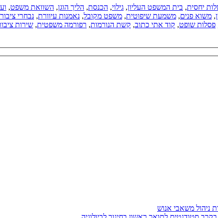
ות יחסית
,
בית המשפט העליון
,
גילוי
,
הכנסת
,
הליך הוגן
,
השוואת משפט
,
ועד
,
משוא פנים
,
משמעת שיפוטית
,
משפט מקובל
,
נאמנות עיוורת
,
נבחרי ציבור
פסלות שופט
,
קוד אתי כתוב
,
קשת הנורמות
,
רפורמה משפטית
,
שירות ציבור
בקרב סטודנטים לתואר ראשון בחינוך לביולוגיה