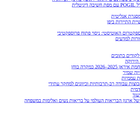
לית
ומסגרת אנליטית
ית התיירות ביפן
קטרום האוטיסטי: ניסוי פתוח פרוספקטיבי
ורות למדעים
לקודים כתובים
 הירוקה
20 כמקרה בוחן
יוה שמיר
ות עממיות
וצות עבודה רב-תרבותיות וכיוונים למחקר עתידי
דמית
עוד
של ארגון הבריאות העולמי על בריאות נשים ואלימות במשפחה