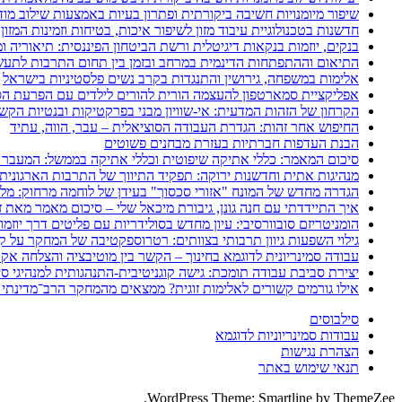
שיפור מיומנויות חשיבה ביקורתית ופתרון בעיות באמצעות שילוב מודל POGIL עם מפת חשיבה דיגיט
חדשנות בטכנולוגיית עיבוד מזון לשיפור איכות, בטיחות וזמינות המזון
בנקים, יוזמות בנקאות דיגיטלית ורשת הביטחון הפיננסית: תיאוריה 
התיאום וההתפתחות הדינמית במרחב ובזמן בין תחום התרבות לתעשי
אלימות במשפחה, גירושין והתנגדות בקרב נשים פלסטיניות בישראל
אפליקציית סמארטפון להעצמה הורית להורים לילדים עם הפרעת הספ
הקרחון של הזהות המדעית: אי-שוויון מבני בפרקטיקות ובנטיות הקש
החיפוש אחר זהות: הגדרת העבודה הסוציאלית – עבר, הווה, עתיד
הבנת העדפות חברתיות בעזרת מבחנים פשוטים
סיכום המאמר: כללי אתיקה שיפוטית וכללי אתיקה בממשל: המעבר 
מנהיגות אתית וחדשנות ירוקה: תפקיד התיווך של התרבות הארגונית
הגדרה מחדש של המונח "אזורי סכסוך" בעידן של לוחמה מרחוק: מלחמת איראן 2025–26
איך התיידדתי עם חנה גונן, גיבורת מיכאל שלי – סיכום מאמר מאת ז
הומניטריזם סובוורסיבי: עיון מחדש בסולידריות עם פליטים דרך יוזמ
גילוי השפעות גיוון תרבותי בצוותים: רטרוספקטיבה של המחקר על קב
עבודה סמינריונית לדוגמא בחינוך – הקשר בין מוטיבציה והצלחה אק
יצירת סביבת עבודה תומכת: גישה קוגניטיבית-התנהגותית למנהיגי סי
אילו גורמים קשורים לאלימות זוגית? ממצאים מהמחקר הרב־מדינתי 
סילבוסים
עבודות סמינריוניות לדוגמא
הצהרת נגישות
תנאי שימוש באתר
WordPress Theme: Smartline by ThemeZee.