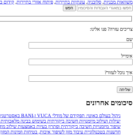
משוואות מבניות
,
סלובניה
,
עונתיות בתיירות
,
פיתוח אזורי בתיירות
,
קידום ב
צריכים עזרה? פנו אלינו:
שם
אימייל
איך נוכל לעזור?
סיכומים אחרונים
ניהול בעולם כאוטי: תפקידם של מודלי VUCA ו-BANI באסטרטגיות ניהול משאבי אנוש
יעילות ושילוב מיומנויות חשיבה ביקורתית בשימוש בבינה מלאכותית 
שיפור מיומנויות חשיבה ביקורתית ופתרון בעיות באמצעות שילוב מודל POGIL עם מפת חשיבה דיגיט
חדשנות בטכנולוגיית עיבוד מזון לשיפור איכות, בטיחות וזמינות המזון