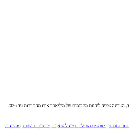
מבוא: תיירות כענף מוביל וחשיבות החדשנות התיירות מהווה את מגזר הייצוא המרכזי במונטנגרו ותורמת כ־22% לתמ"ג. עם תחזיות גידול חיוביות במיוחד, המדינה צפויה ליהנות מהכנסות של מיליארד אירו מהתיירות עד 2026.
רון תחרותי
,
מאמרים מובילים במנהל עסקים
,
מדיניות חדשנות
,
מונטנגרו
,