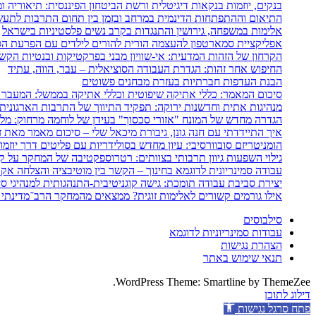
בנקים, יוזמות בנקאות דיגיטלית ורשת הביטחון הפיננסית: תיאוריה 
התיאום וההתפתחות הדינמית במרחב ובזמן בין תחום התרבות לתעשי
אלימות במשפחה, גירושין והתנגדות בקרב נשים פלסטיניות בישראל
אפליקציית סמארטפון להעצמה הורית להורים לילדים עם הפרעת הספ
הקרחון של הזהות המדעית: אי-שוויון מבני בפרקטיקות ובנטיות הקש
החיפוש אחר זהות: הגדרת העבודה הסוציאלית – עבר, הווה, עתיד
הבנת העדפות חברתיות בעזרת מבחנים פשוטים
סיכום המאמר: כללי אתיקה שיפוטית וכללי אתיקה בממשל: המעבר 
מנהיגות אתית וחדשנות ירוקה: תפקיד התיווך של התרבות הארגונית
הגדרה מחדש של המונח "אזורי סכסוך" בעידן של לוחמה מרחוק: מלחמת איראן 2025–26
איך התיידדתי עם חנה גונן, גיבורת מיכאל שלי – סיכום מאמר מאת ז
הומניטריזם סובוורסיבי: עיון מחדש בסולידריות עם פליטים דרך יוזמ
גילוי השפעות גיוון תרבותי בצוותים: רטרוספקטיבה של המחקר על קב
עבודה סמינריונית לדוגמא בחינוך – הקשר בין מוטיבציה והצלחה אק
יצירת סביבת עבודה תומכת: גישה קוגניטיבית-התנהגותית למנהיגי סי
אילו גורמים קשורים לאלימות זוגית? ממצאים מהמחקר הרב־מדינתי 
סילבוסים
עבודות סמינריוניות לדוגמא
הצהרת נגישות
תנאי שימוש באתר
WordPress Theme: Smartline by ThemeZee.
דילוג לתוכן
פתח סרגל נגישות