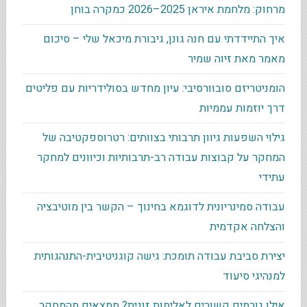
מרחוק: מלחמת איראן 2025–2026 כמקרה בוחן
איך התיידדתי עם חנה גונן, גיבורת מיכאל שלי – סיכום
מאמר מאת זיוה שמיר
הומניטריזם סובוורסיבי: עיון מחדש בסולידריות עם פליטים
דרך יוזמות עממיות
גילוי השפעות גיוון תרבותי בצוותים: רטרוספקטיבה של
המחקר על קבוצות עבודה רב-תרבותיות וכיוונים למחקר
עתידי
עבודה סמינריונית לדוגמא בחינוך – הקשר בין מוטיבציה
והצלחה אקדמית
יצירת סביבת עבודה תומכת: גישה קוגניטיבית-התנהגותית
למנהיגי סיעוד
אילו גורמים קשורים לאלימות זוגית? ממצאים מהמחקר