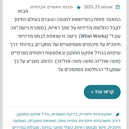
אוגוסט 25, 2025
סיכומי מאמרים אקדמיים
מבוא
המאמר פותח בהתייחסות למגמה הגוברת בעולם החינוך
לקבל החלטות מדיניות על סמך ראיות, במסגרת גישת "מה
עובד" (What Works). גישה זו שואפת לבסס מדיניות
חינוכית על סיכומים סטטיסטיים של מחקרים, במיוחד דרך
שימוש בגודל אפקט מתוקנן ובאמצעות ניתוחים מצרפיים
(מטה-אנליזה ומטה-מטה-אנליזה). הכותב מצביע על כך
שמקבלי ההחלטות מסתמכים על
קראו עוד »
אפקטיביות חינוכית
,
בדיקת השערות
,
גודל אפקט מתוקנן
,
דירוג התערבויות חינוכיות
,
הטיית טווח
,
השוואת מחקרים
,
השפעה
חינוכית
,
חינוך מבוסס ראיות
,
כשלי מחקר בחינוך
,
מגבלות במדדים