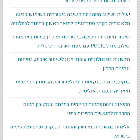
באסטרטגיות ניהול משאבי אנוש
יעילות ושילוב מיומנויות חשיבה ביקורתית בשימוש בבינה
מלאכותית בקרב סטודנטים לתואר ראשון בחינוך לביולוגיה
שיפור מיומנויות חשיבה ביקורתית ופתרון בעיות באמצעות
שילוב מודל POGIL עם מפת חשיבה דיגיטלית
חדשנות בטכנולוגיית עיבוד מזון לשיפור איכות, בטיחות
וזמינות המזון
בנקים, יוזמות בנקאות דיגיטלית ורשת הביטחון הפיננסית:
תיאוריה ומסגרת אנליטית
התיאום וההתפתחות הדינמית במרחב ובזמן בין תחום
התרבות לתעשיית התיירות ביפן
אלימות במשפחה, גירושין והתנגדות בקרב נשים פלסטיניות
בישראל