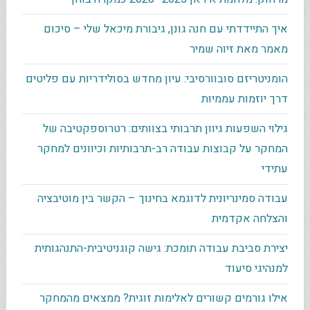
איך התיידדתי עם חנה גונן, גיבורת מיכאל שלי – סיכום
מאמר מאת זיוה שמיר
הומניטריזם סובוורסיבי: עיון מחדש בסולידריות עם פליטים
דרך יוזמות עממיות
גילוי השפעות גיוון תרבותי בצוותים: רטרוספקטיבה של
המחקר על קבוצות עבודה רב-תרבותיות וכיוונים למחקר
עתידי
עבודה סמינריונית לדוגמא בחינוך – הקשר בין מוטיבציה
והצלחה אקדמית
יצירת סביבת עבודה תומכת: גישה קוגניטיבית-התנהגותית
למנהיגי סיעוד
אילו גורמים קשורים לאלימות זוגית? ממצאים מהמחקר