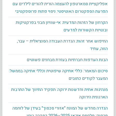
אפליקציית סמארטפון להעצמה הורית להורים לילדים עם
הפרעת הספקטרום האוטיסטי: ניסוי פתוח פרוספקטיבי
הקרחון של הזהות המדעית: אי-שוויון מבני בפרקטיקות
ובנטיות הקשורות למדעים
החיפוש אחר זהות: הגדרת העבודה הסוציאלית – עבר,
הווה, עתיד
הבנת העדפות חברתיות בעזרת מבחנים פשוטים
סיכום המאמר: כללי אתיקה שיפוטית וכללי אתיקה בממשל:
המעבר לקודים כתובים
מנהיגות אתית וחדשנות ירוקה: תפקיד התיווך של התרבות
הארגונית הירוקה
הגדרה מחדש של המונח "אזורי סכסוך" בעידן של לוחמה
מרחוק: מלחמת איראן 2025–2026 כמקרה בוחן