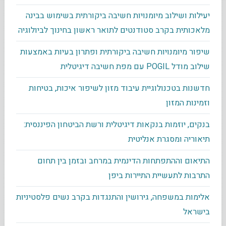
יעילות ושילוב מיומנויות חשיבה ביקורתית בשימוש בבינה
מלאכותית בקרב סטודנטים לתואר ראשון בחינוך לביולוגיה
שיפור מיומנויות חשיבה ביקורתית ופתרון בעיות באמצעות
שילוב מודל POGIL עם מפת חשיבה דיגיטלית
חדשנות בטכנולוגיית עיבוד מזון לשיפור איכות, בטיחות
וזמינות המזון
בנקים, יוזמות בנקאות דיגיטלית ורשת הביטחון הפיננסית:
תיאוריה ומסגרת אנליטית
התיאום וההתפתחות הדינמית במרחב ובזמן בין תחום
התרבות לתעשיית התיירות ביפן
אלימות במשפחה, גירושין והתנגדות בקרב נשים פלסטיניות
בישראל