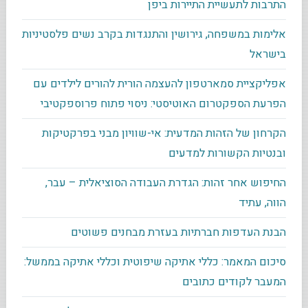
התרבות לתעשיית התיירות ביפן
אלימות במשפחה, גירושין והתנגדות בקרב נשים פלסטיניות
בישראל
אפליקציית סמארטפון להעצמה הורית להורים לילדים עם
הפרעת הספקטרום האוטיסטי: ניסוי פתוח פרוספקטיבי
הקרחון של הזהות המדעית: אי-שוויון מבני בפרקטיקות
ובנטיות הקשורות למדעים
החיפוש אחר זהות: הגדרת העבודה הסוציאלית – עבר,
הווה, עתיד
הבנת העדפות חברתיות בעזרת מבחנים פשוטים
סיכום המאמר: כללי אתיקה שיפוטית וכללי אתיקה בממשל:
המעבר לקודים כתובים