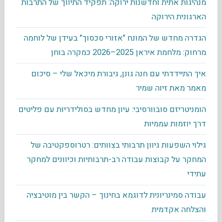
מנהיגות אתית וחדשנות ירוקה: תפקיד התיווך של התרבות
הארגונית הירוקה
הגדרה מחדש של המונח "אזורי סכסוך" בעידן של לוחמה
מרחוק: מלחמת איראן 2025–2026 כמקרה בוחן
איך התיידדתי עם חנה גונן, גיבורת מיכאל שלי – סיכום
מאמר מאת זיוה שמיר
הומניטריזם סובוורסיבי: עיון מחדש בסולידריות עם פליטים
דרך יוזמות עממיות
גילוי השפעות גיוון תרבותי בצוותים: רטרוספקטיבה של
המחקר על קבוצות עבודה רב-תרבותיות וכיוונים למחקר
עתידי
עבודה סמינריונית לדוגמא בחינוך – הקשר בין מוטיבציה
והצלחה אקדמית