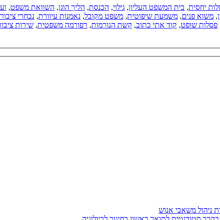
ות יחסית
,
בית המשפט העליון
,
גילוי
,
הכנסת
,
הליך הוגן
,
השוואת משפט
,
ועד
,
משוא פנים
,
משמעת שיפוטית
,
משפט מקובל
,
נאמנות עיוורת
,
נבחרי ציבור
פסלות שופט
,
קוד אתי כתוב
,
קשת הנורמות
,
רפורמה משפטית
,
שירות ציבור
בקרב סטודנטים לתואר ראשון בחינוך לביולוגיה