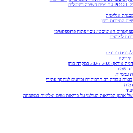
לית
ומסגרת אנליטית
ית התיירות ביפן
קטרום האוטיסטי: ניסוי פתוח פרוספקטיבי
ורות למדעים
לקודים כתובים
 הירוקה
20 כמקרה בוחן
יוה שמיר
ות עממיות
וצות עבודה רב-תרבותיות וכיוונים למחקר עתידי
דמית
עוד
של ארגון הבריאות העולמי על בריאות נשים ואלימות במשפחה