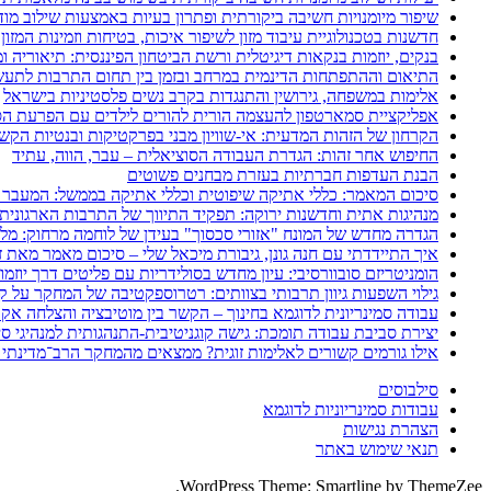
שיפור מיומנויות חשיבה ביקורתית ופתרון בעיות באמצעות שילוב מודל POGIL עם מפת חשיבה דיגיט
חדשנות בטכנולוגיית עיבוד מזון לשיפור איכות, בטיחות וזמינות המזון
בנקים, יוזמות בנקאות דיגיטלית ורשת הביטחון הפיננסית: תיאוריה 
התיאום וההתפתחות הדינמית במרחב ובזמן בין תחום התרבות לתעשי
אלימות במשפחה, גירושין והתנגדות בקרב נשים פלסטיניות בישראל
אפליקציית סמארטפון להעצמה הורית להורים לילדים עם הפרעת הספ
הקרחון של הזהות המדעית: אי-שוויון מבני בפרקטיקות ובנטיות הקש
החיפוש אחר זהות: הגדרת העבודה הסוציאלית – עבר, הווה, עתיד
הבנת העדפות חברתיות בעזרת מבחנים פשוטים
סיכום המאמר: כללי אתיקה שיפוטית וכללי אתיקה בממשל: המעבר 
מנהיגות אתית וחדשנות ירוקה: תפקיד התיווך של התרבות הארגונית
הגדרה מחדש של המונח "אזורי סכסוך" בעידן של לוחמה מרחוק: מלחמת איראן 2025–26
איך התיידדתי עם חנה גונן, גיבורת מיכאל שלי – סיכום מאמר מאת ז
הומניטריזם סובוורסיבי: עיון מחדש בסולידריות עם פליטים דרך יוזמ
גילוי השפעות גיוון תרבותי בצוותים: רטרוספקטיבה של המחקר על קב
עבודה סמינריונית לדוגמא בחינוך – הקשר בין מוטיבציה והצלחה אק
יצירת סביבת עבודה תומכת: גישה קוגניטיבית-התנהגותית למנהיגי סי
אילו גורמים קשורים לאלימות זוגית? ממצאים מהמחקר הרב־מדינתי 
סילבוסים
עבודות סמינריוניות לדוגמא
הצהרת נגישות
תנאי שימוש באתר
WordPress Theme: Smartline by ThemeZee.