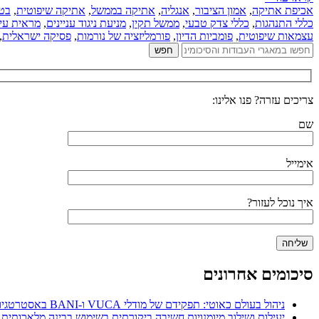
אכיפת אתיקה
,
אמון הציבור
,
אנגליה
,
אתיקה בממשל
,
אתיקה שיפוטית
,
בטל
כללי התנהגות
,
כללי צדק טבעי
,
ממשל תקין
,
מניעת ניגוד עניינים
,
מראית עין
עצמאות שיפוטית
,
פומביות הדיון
,
פורמליזציה של נורמות
,
פסיקה ישראלית
,
צריכים עזרה? פנו אלינו:
שם
אימייל
איך נוכל לעזור?
סיכומים אחרונים
ניהול בעולם כאוטי: תפקידם של מודלי VUCA ו-BANI באסטרטגיות ניהול משאבי אנוש
יעילות ושילוב מיומנויות חשיבה ביקורתית בשימוש בבינה מלאכותית 