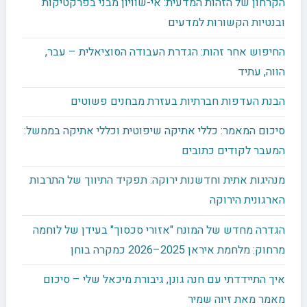
הקרחון של הזהות המדעית: אי-שוויון מבני בפרקטיקות
ובנטיות הקשורות למדעים
החיפוש אחר זהות: הגדרת העבודה הסוציאלית – עבר,
הווה, עתיד
הבנת העדפות חברתיות בעזרת מבחנים פשוטים
סיכום המאמר: כללי אתיקה שיפוטית וכללי אתיקה בממשל:
המעבר לקודים כתובים
מנהיגות אתית וחדשנות ירוקה: תפקיד התיווך של התרבות
הארגונית הירוקה
הגדרה מחדש של המונח "אזורי סכסוך" בעידן של לוחמה
מרחוק: מלחמת איראן 2025–2026 כמקרה בוחן
איך התיידדתי עם חנה גונן, גיבורת מיכאל שלי – סיכום
מאמר מאת זיוה שמיר