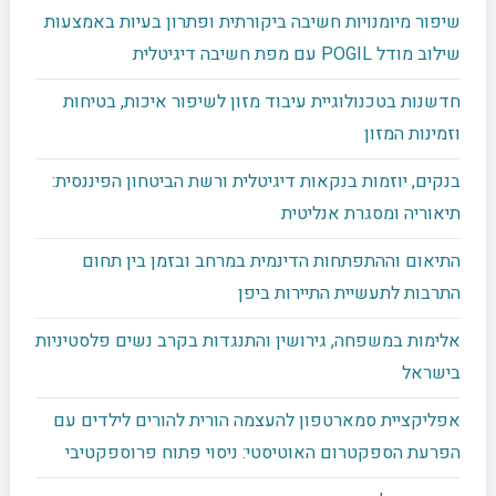
שיפור מיומנויות חשיבה ביקורתית ופתרון בעיות באמצעות
שילוב מודל POGIL עם מפת חשיבה דיגיטלית
חדשנות בטכנולוגיית עיבוד מזון לשיפור איכות, בטיחות
וזמינות המזון
בנקים, יוזמות בנקאות דיגיטלית ורשת הביטחון הפיננסית:
תיאוריה ומסגרת אנליטית
התיאום וההתפתחות הדינמית במרחב ובזמן בין תחום
התרבות לתעשיית התיירות ביפן
אלימות במשפחה, גירושין והתנגדות בקרב נשים פלסטיניות
בישראל
אפליקציית סמארטפון להעצמה הורית להורים לילדים עם
הפרעת הספקטרום האוטיסטי: ניסוי פתוח פרוספקטיבי