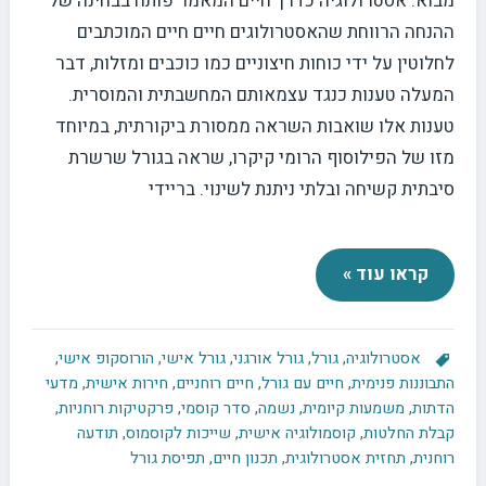
מבוא: אסטרולוגיה כדרך חיים המאמר פותח בבחינה של
ההנחה הרווחת שהאסטרולוגים חיים חיים המוכתבים
לחלוטין על ידי כוחות חיצוניים כמו כוכבים ומזלות, דבר
המעלה טענות כנגד עצמאותם המחשבתית והמוסרית.
טענות אלו שואבות השראה ממסורת ביקורתית, במיוחד
מזו של הפילוסוף הרומי קיקרו, שראה בגורל שרשרת
סיבתית קשיחה ובלתי ניתנת לשינוי. בריידי
קראו עוד »
אסטרולוגיה
,
גורל
,
גורל אורגני
,
גורל אישי
,
הורוסקופ אישי
,
התבוננות פנימית
,
חיים עם גורל
,
חיים רוחניים
,
חירות אישית
,
מדעי
הדתות
,
משמעות קיומית
,
נשמה
,
סדר קוסמי
,
פרקטיקות רוחניות
,
קבלת החלטות
,
קוסמולוגיה אישית
,
שייכות לקוסמוס
,
תודעה
רוחנית
,
תחזית אסטרולוגית
,
תכנון חיים
,
תפיסת גורל