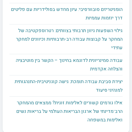
הומניטריזם סובוורסיבי: עיון מחדש בסולידריות עם פליטים
דרך יוזמות עממיות
גילוי השפעות גיוון תרבותי בצוותים: רטרוספקטיבה של
המחקר על קבוצות עבודה רב-תרבותיות וכיוונים למחקר
עתידי
עבודה סמינריונית לדוגמא בחינוך – הקשר בין מוטיבציה
והצלחה אקדמית
יצירת סביבת עבודה תומכת: גישה קוגניטיבית-התנהגותית
למנהיגי סיעוד
אילו גורמים קשורים לאלימות זוגית? ממצאים מהמחקר
הרב־מדינתי של ארגון הבריאות העולמי על בריאות נשים
ואלימות במשפחה