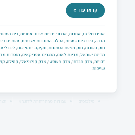
קראו עוד »
אוניברסליזם
,
אחרוּת
,
ארגוני זכויות אדם
,
אתניות
,
בית המשפט
הדרה
,
היררכיות גזעיות
,
הכלה
,
התנגדות אזרחית
,
זהות יהודית
חוק השבות
,
חוק מניעת הסתננות
,
חקיקה
,
יחסי כוח
,
ליברליזם
מדינת ישראל
,
מדינת לאום
,
מהגרים אפריקאים
,
מוסדות מדי
זכויות
,
צדק חברתי
,
צדק משפטי
,
צדק קולוניאלי
,
קהילה
,
קול
שייכות
סילבוסים
עבודות סמינריוניות לדוגמא
הצה