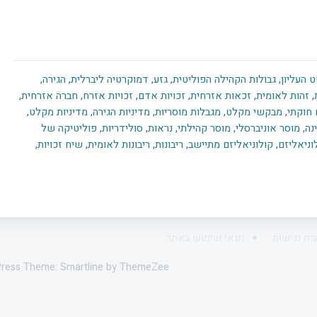
 העליון
,
גבולות הקהילה הפוליטית
,
גזע
,
דמוקרטיה ליברלית
,
הגירה
,
,
זהות לאומית
,
זכאות אזרחית
,
זכויות אדם
,
זכויות אזרח
,
חברה אזרחית
,
 חוקתי
,
מבקשי מקלט
,
מגבלות מוסריות
,
מדיניות הגירה
,
מדיניות מקלט
,
נה
,
מוסר אוניברסלי
,
מוסר קהילתי
,
נראות
,
סולידריות
,
פוליטיקה של
וניאליזם
,
קולוניאליזם מתיישב
,
ריבונות
,
ריבונות לאומית
,
שיח זכויות
,
רת נגישות
תנאי שימוש באתר
ress Theme: Smartline by ThemeZee.