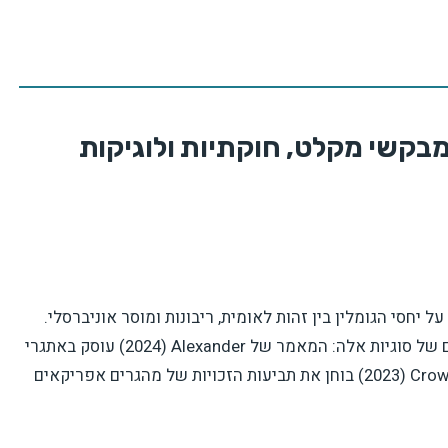
 מבקשי מקלט, חוקתיות ולוגיקות
 יחסי הגומלין בין זהות לאומית, ריבונות ומוסר אוניברסלי.
שלושה מאמרים עכשוויים מציעים ניתוחים משלימים של סוגיות אלה: המאמר של Alexander ‏(2024) עוסק באתגרי
השייכות במסגרת הליברליזם החוקתי; מאמרה של Crowe ‏(2023) בוחן את תביעות הזכויות של מהגרים אפריקאים