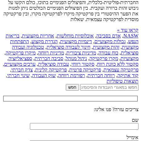
החברתית-פוליטית-כלכלית, והפיצולים הפנימיים בתוכו, כולם הקשו על
גיבוש זהות ברורה ועקבית. בין הפיצולים הפנימיים הבולטים ניתן למנות
את הפער ההיסטורי בין פרקטיקה מיקרו לפרקטיקה מקרו, ובין פרקטיקה
מוסדית לפרקטיקה עצמאית. שאלות
קראו עוד »
NASW
,
אדם בסביבה
,
אוכלוסיות מוחלשות
,
אחריות מקצועית
,
בריאות
הנפש
,
גבולות מקצועיים
,
דינמיות מקצועית
,
הגדרת מקצוע
,
התפתחות
מקצועית
,
זהות מקצועית
,
חינוך לעבודה סוציאלית
,
טכנולוגיה ועבודה
סוציאלית
,
כוח עבודה
,
מדיניות ציבורית
,
מדיניות רווחה
,
מיקרו פרקטיקה
,
מקצועיות
,
מקרו פרקטיקה
,
ניהול מנוהל
,
סביבה חברתית
,
ספציאליזציה
,
סקטור ללא כוונת רווח
,
סקטור רווחי
,
עבודה סוציאלית
,
ערכים מקצועיים
,
פרקטיקה עצמאית
,
פרקטיקה פרטית
,
פרקטיקה קלינית
,
צדק חברתי
,
קוד אתיקה
,
רווחה חברתית
,
רפורמת רווחה
,
שוק העבודה
,
שינוי חברתי
,
תוצאות טיפוליות
צריכים עזרה? פנו אלינו:
שם
אימייל