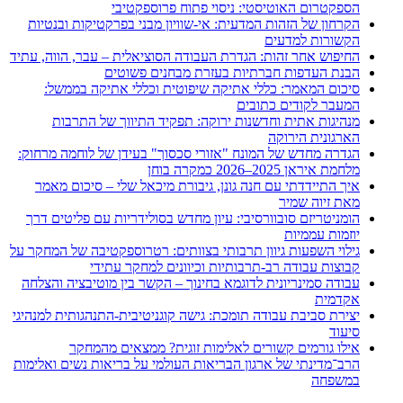
הספקטרום האוטיסטי: ניסוי פתוח פרוספקטיבי
הקרחון של הזהות המדעית: אי-שוויון מבני בפרקטיקות ובנטיות
הקשורות למדעים
החיפוש אחר זהות: הגדרת העבודה הסוציאלית – עבר, הווה, עתיד
הבנת העדפות חברתיות בעזרת מבחנים פשוטים
סיכום המאמר: כללי אתיקה שיפוטית וכללי אתיקה בממשל:
המעבר לקודים כתובים
מנהיגות אתית וחדשנות ירוקה: תפקיד התיווך של התרבות
הארגונית הירוקה
הגדרה מחדש של המונח "אזורי סכסוך" בעידן של לוחמה מרחוק:
מלחמת איראן 2025–2026 כמקרה בוחן
איך התיידדתי עם חנה גונן, גיבורת מיכאל שלי – סיכום מאמר
מאת זיוה שמיר
הומניטריזם סובוורסיבי: עיון מחדש בסולידריות עם פליטים דרך
יוזמות עממיות
גילוי השפעות גיוון תרבותי בצוותים: רטרוספקטיבה של המחקר על
קבוצות עבודה רב-תרבותיות וכיוונים למחקר עתידי
עבודה סמינריונית לדוגמא בחינוך – הקשר בין מוטיבציה והצלחה
אקדמית
יצירת סביבת עבודה תומכת: גישה קוגניטיבית-התנהגותית למנהיגי
סיעוד
אילו גורמים קשורים לאלימות זוגית? ממצאים מהמחקר
הרב־מדינתי של ארגון הבריאות העולמי על בריאות נשים ואלימות
במשפחה