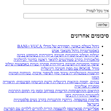
איך נוכל לעזור?
סיכומים אחרונים
ניהול בעולם כאוטי: תפקידם של מודלי VUCA ו-BANI
באסטרטגיות ניהול משאבי אנוש
יעילות ושילוב מיומנויות חשיבה ביקורתית בשימוש בבינה
מלאכותית בקרב סטודנטים לתואר ראשון בחינוך לביולוגיה
שיפור מיומנויות חשיבה ביקורתית ופתרון בעיות באמצעות שילוב
מודל POGIL עם מפת חשיבה דיגיטלית
חדשנות בטכנולוגיית עיבוד מזון לשיפור איכות, בטיחות וזמינות
המזון
בנקים, יוזמות בנקאות דיגיטלית ורשת הביטחון הפיננסית: תיאוריה
ומסגרת אנליטית
התיאום וההתפתחות הדינמית במרחב ובזמן בין תחום התרבות
לתעשיית התיירות ביפן
אלימות במשפחה, גירושין והתנגדות בקרב נשים פלסטיניות
בישראל
אפליקציית סמארטפון להעצמה הורית להורים לילדים עם הפרעת