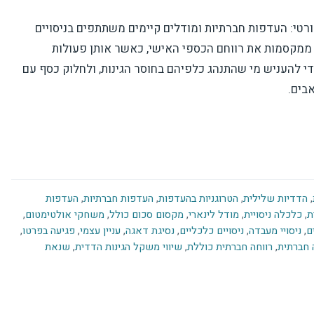
רטי: העדפות חברתיות ומודלים קיימים משתתפים בניסויים
ן ממקסמות את רווחם הכספי האישי, כאשר אותן פעולות
י להעניש מי שהתנהג כלפיהם בחוסר הגינות, ולחלוק כסף עם
בים.
,
הדדיות שלילית
,
הטרוגניות בהעדפות
,
העדפות חברתיות
,
העדפות
ת
,
כלכלה ניסויית
,
מודל לינארי
,
מקסום סכום כולל
,
משחקי אולטימטום
,
ם
,
ניסויי מעבדה
,
ניסויים כלכליים
,
נסיגת דאגה
,
עניין עצמי
,
פגיעה בפרטו
,
 חברתית
,
רווחה חברתית כוללת
,
שיווי משקל הגינות הדדית
,
שנאת