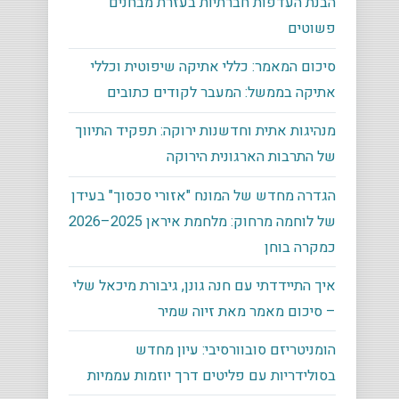
הבנת העדפות חברתיות בעזרת מבחנים
פשוטים
סיכום המאמר: כללי אתיקה שיפוטית וכללי
אתיקה בממשל: המעבר לקודים כתובים
מנהיגות אתית וחדשנות ירוקה: תפקיד התיווך
של התרבות הארגונית הירוקה
הגדרה מחדש של המונח "אזורי סכסוך" בעידן
של לוחמה מרחוק: מלחמת איראן 2025–2026
כמקרה בוחן
איך התיידדתי עם חנה גונן, גיבורת מיכאל שלי
– סיכום מאמר מאת זיוה שמיר
הומניטריזם סובוורסיבי: עיון מחדש
בסולידריות עם פליטים דרך יוזמות עממיות