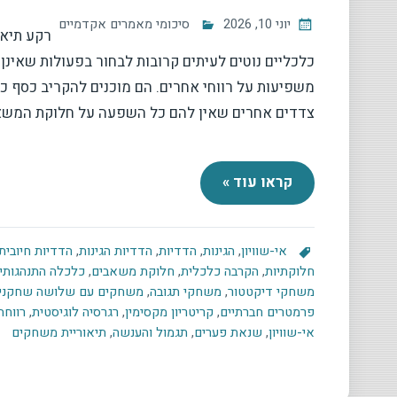
יוני 10, 2026
סיכומי מאמרים אקדמיים
רקע תיאו
כלכליים נוטים לעיתים קרובות לבחור בפעולות שאינ
משפיעות על רווחי אחרים. הם מוכנים להקריב כסף כד
צדדים אחרים שאין להם כל השפעה על חלוקת המשא
קראו עוד »
אי-שוויון
,
הגינות
,
הדדיות
,
הדדיות הגינות
,
הדדיות חיובית
חלוקתיות
,
הקרבה כלכלית
,
חלוקת משאבים
,
כלכלה התנהגותי
משחקי דיקטטור
,
משחקי תגובה
,
משחקים עם שלושה שחקני
פרמטרים חברתיים
,
קריטריון מקסימין
,
רגרסיה לוגיסטית
,
רווחה
אי-שוויון
,
שנאת פערים
,
תגמול והענשה
,
תיאוריית משחקים