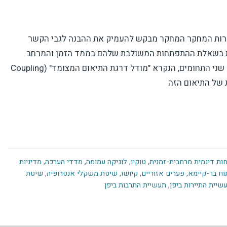
רות המחקר המחקר מבקש להעמיק את ההבנה לגבי הקשר
דות בשאלת ההתפתחות המשולבת שלהם בממד הזמן והמרחב.
המחקר עושה שימוש במודל לכימות רמת התיאום בין שני התחומים, הנקרא "מודל דרגת התיאום המצומד" (Coupling
ת דינמית מרחבית-זמנית
,
טוקיו
,
לוגיקה עמומה
,
מדדי הערכה
,
מדיניות
וח בר-קיימא
,
פערים אזוריים
,
קיושו
,
שיטת משקלי אנטרופיה
,
שיטת
שיית התיירות ביפן
,
תעשיית התרבות ביפן