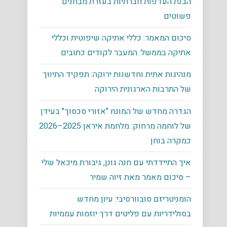
הבנת העדפות חברתיות בעזרת מבחנים
פשוטים
סיכום המאמר: כללי אתיקה שיפוטית וכללי
אתיקה בממשל: המעבר לקודים כתובים
מנהיגות אתית וחדשנות ירוקה: תפקיד התיווך
של התרבות הארגונית הירוקה
הגדרה מחדש של המונח "אזורי סכסוך" בעידן
של לוחמה מרחוק: מלחמת איראן 2025–2026
כמקרה בוחן
איך התיידדתי עם חנה גונן, גיבורת מיכאל שלי
– סיכום מאמר מאת זיוה שמיר
הומניטריזם סובוורסיבי: עיון מחדש
בסולידריות עם פליטים דרך יוזמות עממיות