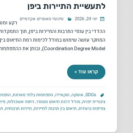
לתעשיית התיירות ביפן
יוני 24, 2026
סיכומי מאמרים אקדמיים
רקע ומט
ההדדי בין ענפי התרבות והתיירות ביפן, תוך התמק
Coordination Degree Model), ובוחן את ההתפתחות של התיאום הזה
קראו עוד »
SDGs
,
אוסקה
,
הוקאידו
,
התפתחות בלתי מאוזנת
,
התפתחו
ציבורית יפנית
,
מודל דרגת תיאום מצומד
,
ניתוח אשכולות
,
פית
צפיפות גרעינית
,
תיאום בין תרבות לתיירות
,
תיירות תרבותית
,
תע