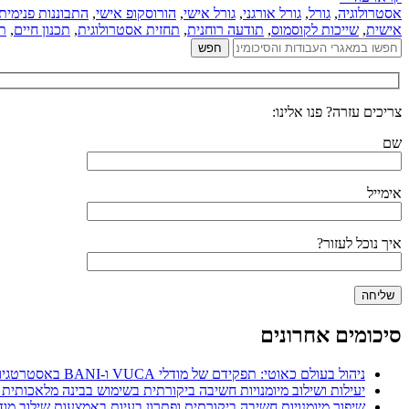
אסטרולוגיה
,
גורל
,
גורל אורגני
,
גורל אישי
,
הורוסקופ אישי
,
התבוננות פנימית
אישית
,
שייכות לקוסמוס
,
תודעה רוחנית
,
תחזית אסטרולוגית
,
תכנון חיים
,
תפ
צריכים עזרה? פנו אלינו:
שם
אימייל
איך נוכל לעזור?
סיכומים אחרונים
ניהול בעולם כאוטי: תפקידם של מודלי VUCA ו-BANI באסטרטגיות ניהול משאבי אנוש
יעילות ושילוב מיומנויות חשיבה ביקורתית בשימוש בבינה מלאכותית 
שיפור מיומנויות חשיבה ביקורתית ופתרון בעיות באמצעות שילוב מודל POGIL עם מפת חשיבה דיגיט