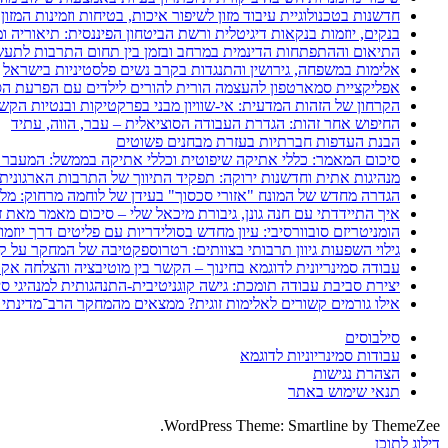
חדשנות בטכנולוגיית עיבוד מזון לשיפור איכות, בטיחות וזמינות המזון
בנקים, יוזמות בנקאות דיגיטלית ורשת הביטחון הפיננסית: תיאוריה 
התיאום וההתפתחות הדינמית במרחב ובזמן בין תחום התרבות לתעשי
אלימות במשפחה, גירושין והתנגדות בקרב נשים פלסטיניות בישראל
אפליקציית סמארטפון להעצמה הורית להורים לילדים עם הפרעת הספ
הקרחון של הזהות המדעית: אי-שוויון מבני בפרקטיקות ובנטיות הקש
החיפוש אחר זהות: הגדרת העבודה הסוציאלית – עבר, הווה, עתיד
הבנת העדפות חברתיות בעזרת מבחנים פשוטים
סיכום המאמר: כללי אתיקה שיפוטית וכללי אתיקה בממשל: המעבר 
מנהיגות אתית וחדשנות ירוקה: תפקיד התיווך של התרבות הארגונית
הגדרה מחדש של המונח "אזורי סכסוך" בעידן של לוחמה מרחוק: מלחמת איראן 2025–26
איך התיידדתי עם חנה גונן, גיבורת מיכאל שלי – סיכום מאמר מאת ז
הומניטריזם סובוורסיבי: עיון מחדש בסולידריות עם פליטים דרך יוזמ
גילוי השפעות גיוון תרבותי בצוותים: רטרוספקטיבה של המחקר על קב
עבודה סמינריונית לדוגמא בחינוך – הקשר בין מוטיבציה והצלחה אק
יצירת סביבת עבודה תומכת: גישה קוגניטיבית-התנהגותית למנהיגי סי
אילו גורמים קשורים לאלימות זוגית? ממצאים מהמחקר הרב־מדינתי 
סילבוסים
עבודות סמינריוניות לדוגמא
הצהרת נגישות
תנאי שימוש באתר
WordPress Theme: Smartline by ThemeZee.
דילוג לתוכן