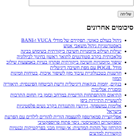
סיכומים אחרונים
ניהול בעולם כאוטי: תפקידם של מודלי VUCA ו-BANI
באסטרטגיות ניהול משאבי אנוש
יעילות ושילוב מיומנויות חשיבה ביקורתית בשימוש בבינה
מלאכותית בקרב סטודנטים לתואר ראשון בחינוך לביולוגיה
שיפור מיומנויות חשיבה ביקורתית ופתרון בעיות באמצעות שילוב
מודל POGIL עם מפת חשיבה דיגיטלית
חדשנות בטכנולוגיית עיבוד מזון לשיפור איכות, בטיחות וזמינות
המזון
בנקים, יוזמות בנקאות דיגיטלית ורשת הביטחון הפיננסית: תיאוריה
ומסגרת אנליטית
התיאום וההתפתחות הדינמית במרחב ובזמן בין תחום התרבות
לתעשיית התיירות ביפן
אלימות במשפחה, גירושין והתנגדות בקרב נשים פלסטיניות
בישראל
אפליקציית סמארטפון להעצמה הורית להורים לילדים עם הפרעת
הספקטרום האוטיסטי: ניסוי פתוח פרוספקטיבי
הקרחון של הזהות המדעית: אי-שוויון מבני בפרקטיקות ובנטיות
הקשורות למדעים