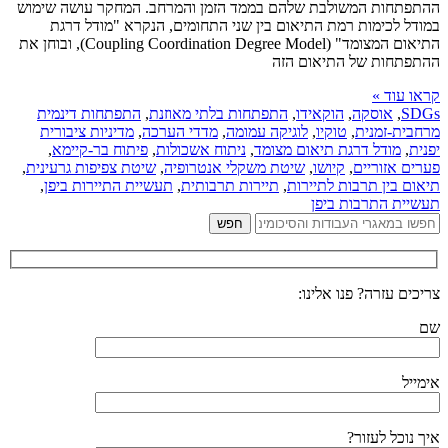
ההתפתחות המשולבת שלהם בממד הזמן והמרחב. המחקר עושה שימוש
במודל לכימות רמת התיאום בין שני התחומים, הנקרא "מודל דרגת
התיאום המצומד" (Coupling Coordination Degree Model), ובוחן את
ההתפתחות של התיאום הזה
קראו עוד »
SDGs
,
אוסקה
,
הוקאידו
,
התפתחות בלתי מאוזנת
,
התפתחות דינמית
מרחבית-זמנית
,
טוקיו
,
לוגיקה עמומה
,
מדדי הערכה
,
מדיניות ציבורית
יפנית
,
מודל דרגת תיאום מצומד
,
ניתוח אשכולות
,
פיתוח בר-קיימא
,
פערים אזוריים
,
קיושו
,
שיטת משקלי אנטרופיה
,
שיטת צפיפות גרעינית
,
תיאום בין תרבות לתיירות
,
תיירות תרבותית
,
תעשיית התיירות ביפן
,
תעשיית התרבות ביפן
צריכים עזרה? פנו אלינו:
שם
אימייל
איך נוכל לעזור?