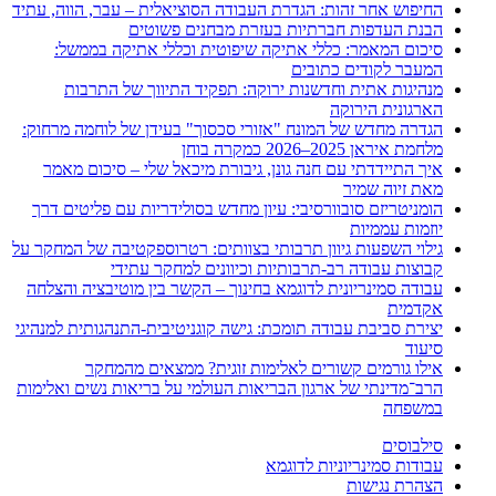
החיפוש אחר זהות: הגדרת העבודה הסוציאלית – עבר, הווה, עתיד
הבנת העדפות חברתיות בעזרת מבחנים פשוטים
סיכום המאמר: כללי אתיקה שיפוטית וכללי אתיקה בממשל:
המעבר לקודים כתובים
מנהיגות אתית וחדשנות ירוקה: תפקיד התיווך של התרבות
הארגונית הירוקה
הגדרה מחדש של המונח "אזורי סכסוך" בעידן של לוחמה מרחוק:
מלחמת איראן 2025–2026 כמקרה בוחן
איך התיידדתי עם חנה גונן, גיבורת מיכאל שלי – סיכום מאמר
מאת זיוה שמיר
הומניטריזם סובוורסיבי: עיון מחדש בסולידריות עם פליטים דרך
יוזמות עממיות
גילוי השפעות גיוון תרבותי בצוותים: רטרוספקטיבה של המחקר על
קבוצות עבודה רב-תרבותיות וכיוונים למחקר עתידי
עבודה סמינריונית לדוגמא בחינוך – הקשר בין מוטיבציה והצלחה
אקדמית
יצירת סביבת עבודה תומכת: גישה קוגניטיבית-התנהגותית למנהיגי
סיעוד
אילו גורמים קשורים לאלימות זוגית? ממצאים מהמחקר
הרב־מדינתי של ארגון הבריאות העולמי על בריאות נשים ואלימות
במשפחה
סילבוסים
עבודות סמינריוניות לדוגמא
הצהרת נגישות