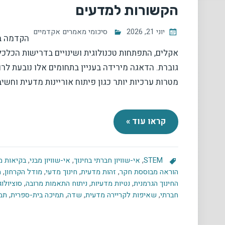
הקשורות למדעים
יוני 21, 2026
סיכומי מאמרים אקדמיים
הקדמה בע
אקלים, התפתחות טכנולוגית ושינויים בדרישות הכלכל
גוברת. הדאגה מירידה בעניין בתחומים אלו נובעת לרו
מטרות ערכיות יותר כגון פיתוח אוריינות מדעית וחש
קראו עוד »
STEM
,
אי-שוויון חברתי בחינוך
,
אי-שוויון מבני
,
בקיאות מ
הוראה מבוססת חקר
,
זהות מדעית
,
חינוך מדעי
,
מודל הקרחון
,
מ
החינוך הגרמנית
,
נטיות מדעיות
,
ניתוח התאמות מרובה
,
סוציולוג
חברתי
,
שאיפות לקריירה מדעית
,
שדה
,
תמיכה בית-ספרית
,
תמי