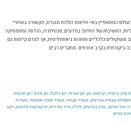
ולם המתאפיין באי-וודאות הולכת וגוברת, הקשורה בשינויי
יות, החשיבות של החינוך במדעים, טכנולוגיה, הנדסה ומתמטיקה
ב משיקולים כלכליים ותחרות גיאופוליטית, אך לצדם קיימות גם
יבה ביקורתית בקרב אזרחים. מחקרים רבים
דעית
,
גרמניה
,
הביטוס
,
הון
,
הון חברתי
,
הון כלכלי
,
הון מדעי
,
הון תרבותי
,
סוגלות עצמית במדעים
,
מעמד חברתי
,
מעמד סוציו-אקונומי
,
מערכת
יה של החינוך
,
עניין במדעים
,
פיז"ה
,
פייר בורדייה
,
פרקטיקות מדעיות
,
רקע
כת הורים