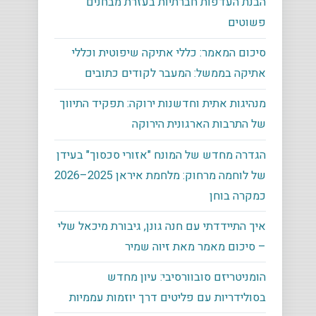
הבנת העדפות חברתיות בעזרת מבחנים
פשוטים
סיכום המאמר: כללי אתיקה שיפוטית וכללי
אתיקה בממשל: המעבר לקודים כתובים
מנהיגות אתית וחדשנות ירוקה: תפקיד התיווך
של התרבות הארגונית הירוקה
הגדרה מחדש של המונח "אזורי סכסוך" בעידן
של לוחמה מרחוק: מלחמת איראן 2025–2026
כמקרה בוחן
איך התיידדתי עם חנה גונן, גיבורת מיכאל שלי
– סיכום מאמר מאת זיוה שמיר
הומניטריזם סובוורסיבי: עיון מחדש
בסולידריות עם פליטים דרך יוזמות עממיות