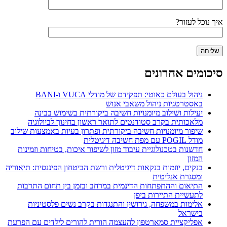
איך נוכל לעזור?
סיכומים אחרונים
ניהול בעולם כאוטי: תפקידם של מודלי VUCA ו-BANI
באסטרטגיות ניהול משאבי אנוש
יעילות ושילוב מיומנויות חשיבה ביקורתית בשימוש בבינה
מלאכותית בקרב סטודנטים לתואר ראשון בחינוך לביולוגיה
שיפור מיומנויות חשיבה ביקורתית ופתרון בעיות באמצעות שילוב
מודל POGIL עם מפת חשיבה דיגיטלית
חדשנות בטכנולוגיית עיבוד מזון לשיפור איכות, בטיחות וזמינות
המזון
בנקים, יוזמות בנקאות דיגיטלית ורשת הביטחון הפיננסית: תיאוריה
ומסגרת אנליטית
התיאום וההתפתחות הדינמית במרחב ובזמן בין תחום התרבות
לתעשיית התיירות ביפן
אלימות במשפחה, גירושין והתנגדות בקרב נשים פלסטיניות
בישראל
אפליקציית סמארטפון להעצמה הורית להורים לילדים עם הפרעת