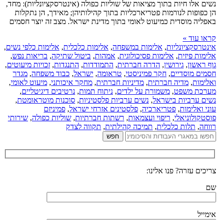
נשים אלו חיות בתוך מציאות של שוליות כפולה (אינטרסקציונליות): מחד,
הן כפופות לנורמות פטריארכליות בתוך קהילותיהן; מאידך, הן נתקלות
באפליה מוסדית כמיעוט לאומי בתוך מדינת ישראל. מצב זה יוצר חסמים
קראו עוד »
אינטרסקציונליות
,
אלימות במשפחה
,
אלימות כלכלית
,
אלימות כלפי נשים
,
אלימות פיזית
,
אלימות פסיכולוגית
,
אמהות
,
ביטול שתיקה
,
בריאות נפש
,
גוף ראשון
,
גירושין
,
הדרה חברתית
,
התמודדות
,
התנגדות
,
זכויות מיעוטים
,
חסמים מוסדיים
,
חקר פמיניסטי
,
טראומה
,
ישראל
,
כבוד משפחה
,
מגדר
ואלימות
,
מדיה חברתית
,
מדיניות חברתית
,
מחקר איכותני
,
מיעוט לאומי
,
מערכת משפט
,
משמורת על ילדים
,
ניתוח תמות
,
נרטיבים דיגיטליים
,
נשים ערביות בישראל
,
נשים ערביות פלסטיניות
,
סוכנות מוטראומטת
,
עוני ואלימות
,
פטריארכיה
,
פלסטינים אזרחי ישראל
,
פמיניזם
פוסטקולוניאלי
,
ריפוי ועצמאות
,
רשתות חברתיות
,
שוליות כפולה
,
שירותי
רווחה
,
תלות כלכלית
,
תמיכה קהילתית
,
תקווה לצדק
צריכים עזרה? פנו אלינו:
שם
אימייל