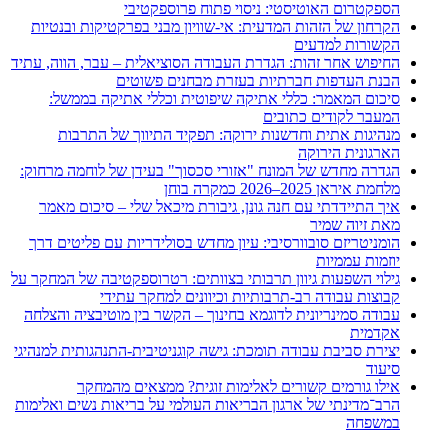
הספקטרום האוטיסטי: ניסוי פתוח פרוספקטיבי
הקרחון של הזהות המדעית: אי-שוויון מבני בפרקטיקות ובנטיות
הקשורות למדעים
החיפוש אחר זהות: הגדרת העבודה הסוציאלית – עבר, הווה, עתיד
הבנת העדפות חברתיות בעזרת מבחנים פשוטים
סיכום המאמר: כללי אתיקה שיפוטית וכללי אתיקה בממשל:
המעבר לקודים כתובים
מנהיגות אתית וחדשנות ירוקה: תפקיד התיווך של התרבות
הארגונית הירוקה
הגדרה מחדש של המונח "אזורי סכסוך" בעידן של לוחמה מרחוק:
מלחמת איראן 2025–2026 כמקרה בוחן
איך התיידדתי עם חנה גונן, גיבורת מיכאל שלי – סיכום מאמר
מאת זיוה שמיר
הומניטריזם סובוורסיבי: עיון מחדש בסולידריות עם פליטים דרך
יוזמות עממיות
גילוי השפעות גיוון תרבותי בצוותים: רטרוספקטיבה של המחקר על
קבוצות עבודה רב-תרבותיות וכיוונים למחקר עתידי
עבודה סמינריונית לדוגמא בחינוך – הקשר בין מוטיבציה והצלחה
אקדמית
יצירת סביבת עבודה תומכת: גישה קוגניטיבית-התנהגותית למנהיגי
סיעוד
אילו גורמים קשורים לאלימות זוגית? ממצאים מהמחקר
הרב־מדינתי של ארגון הבריאות העולמי על בריאות נשים ואלימות
במשפחה