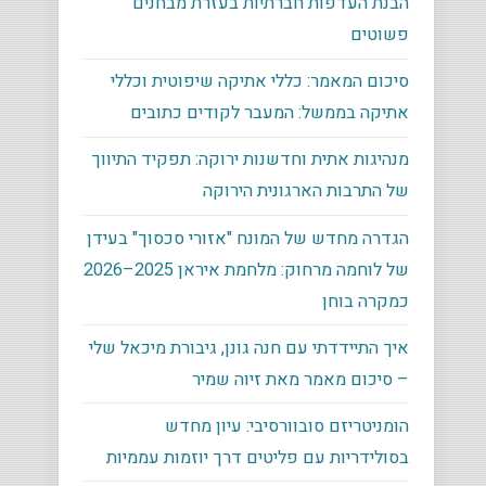
הבנת העדפות חברתיות בעזרת מבחנים
פשוטים
סיכום המאמר: כללי אתיקה שיפוטית וכללי
אתיקה בממשל: המעבר לקודים כתובים
מנהיגות אתית וחדשנות ירוקה: תפקיד התיווך
של התרבות הארגונית הירוקה
הגדרה מחדש של המונח "אזורי סכסוך" בעידן
של לוחמה מרחוק: מלחמת איראן 2025–2026
כמקרה בוחן
איך התיידדתי עם חנה גונן, גיבורת מיכאל שלי
– סיכום מאמר מאת זיוה שמיר
הומניטריזם סובוורסיבי: עיון מחדש
בסולידריות עם פליטים דרך יוזמות עממיות